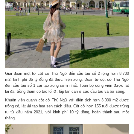
Giai đoạn một từ cột cờ Thủ Ngữ đến cầu tàu số 2 rộng hơn 8.700
m2, kinh phí 35 tỷ đồng đã thực hiện xong. Đoạn từ cột cờ Thủ Ngữ
đến cầu tàu số 1 cải tạo xong sớm nhất. Toàn bộ công viên được lát
lại đá, trồng thảm cỏ tạo lối đi, lắp lan can ở các cầu tàu và bờ sông.
Khuôn viên quanh cột cờ Thủ Ngữ với diện tích hơn 3.000 m2 được
trồng cỏ, lát đá tạo hoa sen cách điệu. Cột cờ hơn 155 tuổi được trùng
tu từ đầu năm 2021, với kinh phí 10 tỷ đồng, hoàn thành sau một
tháng.