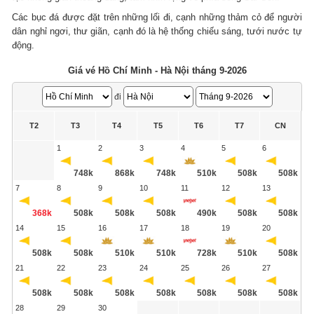
Các bục đá được đặt trên những lối đi, cạnh những thảm cỏ để người
dân nghỉ ngơi, thư giãn, cạnh đó là hệ thống chiếu sáng, tưới nước tự
động.
Giá vé Hồ Chí Minh - Hà Nội tháng 9-2026
đi
T2
T3
T4
T5
T6
T7
CN
1
2
3
4
5
6
748k
868k
748k
510k
508k
508k
7
8
9
10
11
12
13
368k
508k
508k
508k
490k
508k
508k
14
15
16
17
18
19
20
508k
508k
510k
510k
728k
510k
508k
21
22
23
24
25
26
27
508k
508k
508k
508k
508k
508k
508k
28
29
30