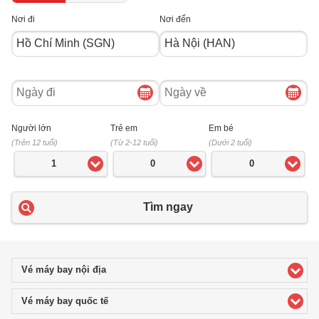
Nơi đi
Nơi đến
Ngày
Ngày
đi
về
Người lớn
Trẻ em
Em bé
(Trên 12 tuổi)
(Từ 2-12 tuổi)
(Dưới 2 tuổi)
1
0
0
Tìm ngay
Vé máy bay nội địa
click to expand contents
Vé máy bay quốc tế
click to expand contents