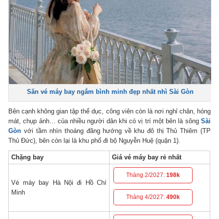
Săn vé máy bay ngắm bình minh đẹp nhất nhì Sài Gòn
Bên cạnh không gian tập thể dục, công viên còn là nơi nghỉ chân, hóng
mát, chụp ảnh… của nhiều người dân khi có vị trí một bên là sông
Sài
Gòn
với tầm nhìn thoáng đãng hướng về khu đô thị Thủ Thiêm (TP
Thủ Đức), bên còn lại là khu phố đi bộ Nguyễn Huệ (quận 1).
Chặng bay
Giá vé máy bay rẻ nhất
Tháng 2/2027:
198k
Vé máy bay Hà Nội đi Hồ Chí
Minh
Tháng 4/2027:
490k