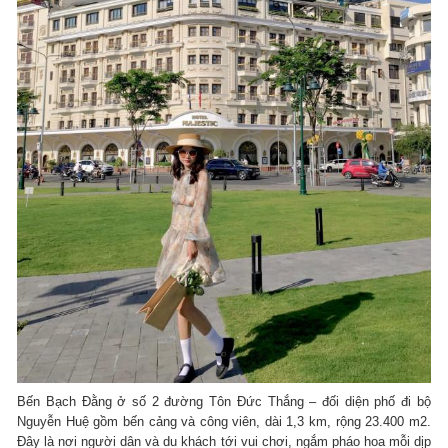
Bến Bạch Đằng ở số 2 đường Tôn Đức Thắng – đối diện phố đi bộ
Nguyễn Huệ gồm bến cảng và công viên, dài 1,3 km, rộng 23.400 m2.
Đây là nơi người dân và du khách tới vui chơi, ngắm pháo hoa mỗi dịp