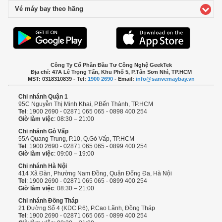
Vé máy bay theo hãng
click to expand contents
Công Ty Cổ Phần Đầu Tư Công Nghệ GeekTek
Địa chỉ: 47A Lê Trọng Tấn, Khu Phố 5, P.Tân Sơn Nhì, TP.HCM
MST: 0318310839 - Tel:
1900 2690
- Email:
info@sanvemaybay.vn
Chi nhánh Quận 1
95C Nguyễn Thị Minh Khai, P.Bến Thành, TP.HCM
Tel
: 1900 2690 - 02871 065 065 - 0898 400 254
Giờ làm việc
: 08:30 – 21:00
Chi nhánh Gò Vấp
55A Quang Trung, P.10, Q.Gò Vấp, TP.HCM
Tel
: 1900 2690 - 02871 065 065 - 0899 400 254
Giờ làm việc
: 09:00 – 19:00
Chi nhánh Hà Nội
414 Xã Đàn, Phường Nam Đồng, Quận Đống Đa, Hà Nội
Tel
: 1900 2690 - 02871 065 065 - 0899 400 254
Giờ làm việc
: 08:30 – 21:00
Chi nhánh Đồng Tháp
21 Đường Số 4 (KDC P.6), P.Cao Lãnh, Đồng Tháp
Tel
: 1900 2690 - 02871 065 065 - 0899 400 254