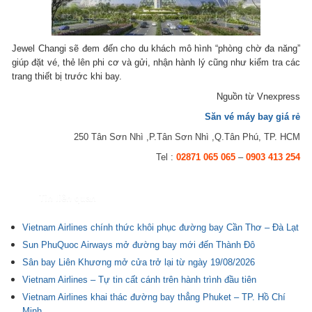
Jewel Changi sẽ đem đến cho du khách mô hình “phòng chờ đa năng”
giúp đặt vé, thẻ lên phi cơ và gửi, nhận hành lý cũng như kiểm tra các
trang thiết bị trước khi bay.
Nguồn từ Vnexpress
Săn vé máy bay giá rẻ
250 Tân Sơn Nhì ,P.Tân Sơn Nhì ,Q.Tân Phú, TP. HCM
Tel :
02871 065 065
–
0903 413 254
Tin liên quan
Vietnam Airlines chính thức khôi phục đường bay Cần Thơ – Đà Lạt
Sun PhuQuoc Airways mở đường bay mới đến Thành Đô
Sân bay Liên Khương mở cửa trở lại từ ngày 19/08/2026
Vietnam Airlines – Tự tin cất cánh trên hành trình đầu tiên
Vietnam Airlines khai thác đường bay thẳng Phuket – TP. Hồ Chí
Minh