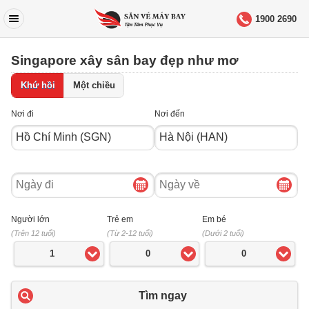
1900 2690
Singapore xây sân bay đẹp như mơ
Khứ hồi
Một chiều
Nơi đi
Nơi đến
Ngày
Ngày
đi
về
Người lớn
Trẻ em
Em bé
(Trên 12 tuổi)
(Từ 2-12 tuổi)
(Dưới 2 tuổi)
1
0
0
Tìm ngay