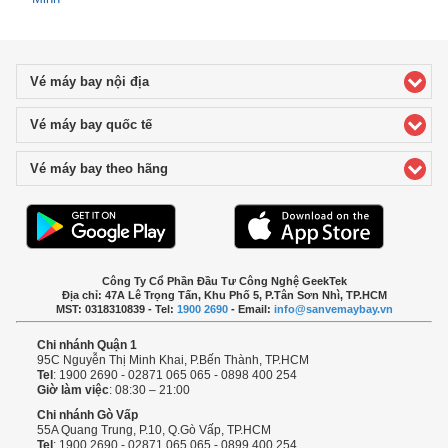
Vé máy bay nội địa
click to expand contents
Vé máy bay quốc tế
click to expand contents
Vé máy bay theo hãng
click to expand contents
Công Ty Cổ Phần Đầu Tư Công Nghệ GeekTek
Địa chỉ: 47A Lê Trọng Tấn, Khu Phố 5, P.Tân Sơn Nhì, TP.HCM
MST: 0318310839 - Tel:
1900 2690
- Email:
info@sanvemaybay.vn
Chi nhánh Quận 1
95C Nguyễn Thị Minh Khai, P.Bến Thành, TP.HCM
Tel
: 1900 2690 - 02871 065 065 - 0898 400 254
Giờ làm việc
: 08:30 – 21:00
Chi nhánh Gò Vấp
55A Quang Trung, P.10, Q.Gò Vấp, TP.HCM
Tel
: 1900 2690 - 02871 065 065 - 0899 400 254