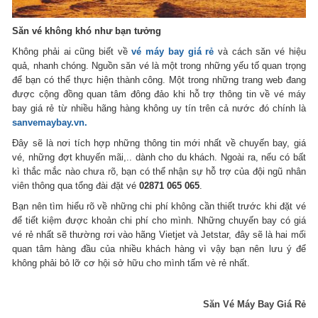
Săn vé không khó như bạn tưởng
Không phải ai cũng biết về
vé máy bay giá rẻ
và cách săn vé hiệu
quả, nhanh chóng. Nguồn săn vé là một trong những yếu tố quan trọng
để bạn có thể thực hiện thành công. Một trong những trang web đang
được cộng đồng quan tâm đông đảo khi hỗ trợ thông tin về vé máy
bay giá rẻ từ nhiều hãng hàng không uy tín trên cả nước đó chính là
sanvemaybay.vn
.
Đây sẽ là nơi tích hợp những thông tin mới nhất về chuyến bay, giá
vé, những đợt khuyến mãi,.. dành cho du khách. Ngoài ra, nếu có bất
kì thắc mắc nào chưa rõ, bạn có thể nhận sự hỗ trợ của đội ngũ nhân
viên thông qua tổng đài đặt vé
02871 065 065
.
Bạn nên tìm hiểu rõ về những chi phí không cần thiết trước khi đặt vé
để tiết kiệm được khoản chi phí cho mình. Những chuyến bay có giá
vé rẻ nhất sẽ thường rơi vào hãng Vietjet và Jetstar, đây sẽ là hai mối
quan tâm hàng đầu của nhiều khách hàng vì vậy bạn nên lưu ý để
không phải bỏ lỡ cơ hội sở hữu cho mình tấm vè rẻ nhất.
Săn Vé Máy Bay Giá Rẻ