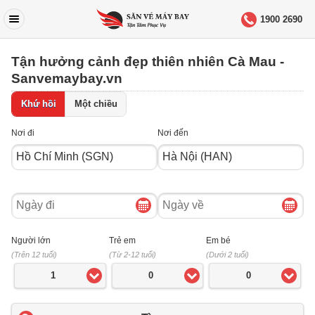
1900 2690
Tận hưởng cảnh đẹp thiên nhiên Cà Mau -
Sanvemaybay.vn
Khứ hồi
Một chiều
Nơi đi
Nơi đến
Ngày
Ngày
đi
về
Người lớn
Trẻ em
Em bé
(Trên 12 tuổi)
(Từ 2-12 tuổi)
(Dưới 2 tuổi)
1
0
0