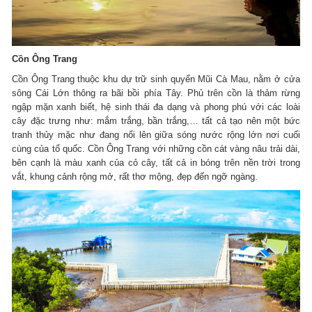
Cồn Ông Trang
Cồn Ông Trang thuộc khu dự trữ sinh quyển Mũi Cà Mau, nằm ở cửa
sông Cái Lớn thông ra bãi bồi phía Tây. Phủ trên cồn là thảm rừng
ngập mặn xanh biết, hệ sinh thái đa dạng và phong phú với các loài
cây đặc trưng như: mắm trắng, bần trắng,… tất cả tạo nên một bức
tranh thủy mặc như đang nổi lên giữa sóng nước rộng lớn nơi cuối
cùng của tổ quốc. Cồn Ông Trang với những cồn cát vàng nâu trải dài,
bên cạnh là màu xanh của cỏ cây, tất cả in bóng trên nền trời trong
vắt, khung cảnh rộng mở, rất thơ mộng, đẹp đến ngỡ ngàng.