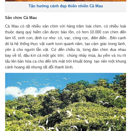
Tận hưởng cảnh đẹp thiên nhiên Cà Mau
Sân chim Cà Mau
Cà Mau có rất nhiều sân chim với hàng trăm loài chim, có nhiều loài
thuộc dạng quý hiếm cần được bảo tồn, có hơn 10.000 con chim đến
làm tổ, sinh con, định cư như: cò, vạc, còng cọc, điên điển…Bên cạnh
đó là hệ thống thực vật xanh tươi quanh năm, tạo cảm giác trong lành,
yên ả cho người lẫn vật. Cứ đến chiều tà, từng đàn chim đua nhau
bay về tổ, đậu kín cả một góc trời, chúng nhảy múa, âu yếm và ríu rít
tấu lên bản hòa ca cho đến khi mặt trời khuất bóng tạo nên một khung
cảnh hoang dã nhưng rất đỗi thanh bình.