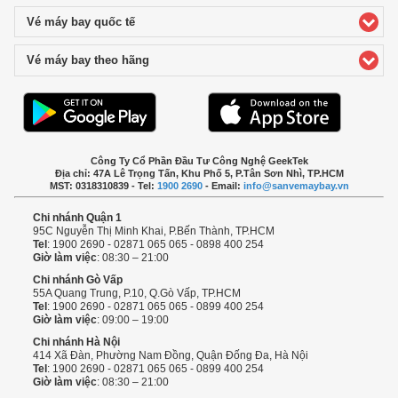
Vé máy bay quốc tế
click to expand contents
Vé máy bay theo hãng
click to expand contents
Công Ty Cổ Phần Đầu Tư Công Nghệ GeekTek
Địa chỉ: 47A Lê Trọng Tấn, Khu Phố 5, P.Tân Sơn Nhì, TP.HCM
MST: 0318310839 - Tel:
1900 2690
- Email:
info@sanvemaybay.vn
Chi nhánh Quận 1
95C Nguyễn Thị Minh Khai, P.Bến Thành, TP.HCM
Tel
: 1900 2690 - 02871 065 065 - 0898 400 254
Giờ làm việc
: 08:30 – 21:00
Chi nhánh Gò Vấp
55A Quang Trung, P.10, Q.Gò Vấp, TP.HCM
Tel
: 1900 2690 - 02871 065 065 - 0899 400 254
Giờ làm việc
: 09:00 – 19:00
Chi nhánh Hà Nội
414 Xã Đàn, Phường Nam Đồng, Quận Đống Đa, Hà Nội
Tel
: 1900 2690 - 02871 065 065 - 0899 400 254
Giờ làm việc
: 08:30 – 21:00