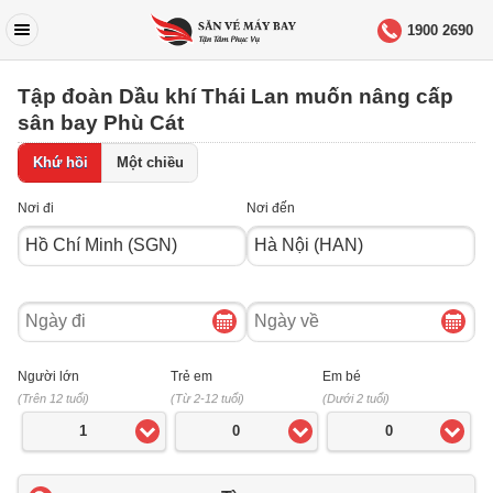
1900 2690
Tập đoàn Dầu khí Thái Lan muốn nâng cấp
sân bay Phù Cát
Khứ hồi
Một chiều
Nơi đi
Nơi đến
Ngày
Ngày
đi
về
Người lớn
Trẻ em
Em bé
(Trên 12 tuổi)
(Từ 2-12 tuổi)
(Dưới 2 tuổi)
1
0
0