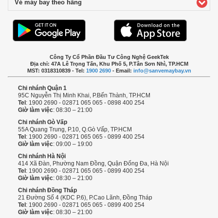
Vé máy bay theo hãng
click to expand contents
Công Ty Cổ Phần Đầu Tư Công Nghệ GeekTek
Địa chỉ: 47A Lê Trọng Tấn, Khu Phố 5, P.Tân Sơn Nhì, TP.HCM
MST: 0318310839 - Tel:
1900 2690
- Email:
info@sanvemaybay.vn
Chi nhánh Quận 1
95C Nguyễn Thị Minh Khai, P.Bến Thành, TP.HCM
Tel
: 1900 2690 - 02871 065 065 - 0898 400 254
Giờ làm việc
: 08:30 – 21:00
Chi nhánh Gò Vấp
55A Quang Trung, P.10, Q.Gò Vấp, TP.HCM
Tel
: 1900 2690 - 02871 065 065 - 0899 400 254
Giờ làm việc
: 09:00 – 19:00
Chi nhánh Hà Nội
414 Xã Đàn, Phường Nam Đồng, Quận Đống Đa, Hà Nội
Tel
: 1900 2690 - 02871 065 065 - 0899 400 254
Giờ làm việc
: 08:30 – 21:00
Chi nhánh Đồng Tháp
21 Đường Số 4 (KDC P.6), P.Cao Lãnh, Đồng Tháp
Tel
: 1900 2690 - 02871 065 065 - 0899 400 254
Giờ làm việc
: 08:30 – 21:00