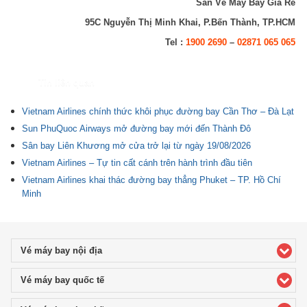
Săn Vé Máy Bay Giá Rẻ
95C Nguyễn Thị Minh Khai, P.Bến Thành, TP.HCM
Tel :
1900 2690
–
02871 065 065
Tin liên quan
Vietnam Airlines chính thức khôi phục đường bay Cần Thơ – Đà Lạt
Sun PhuQuoc Airways mở đường bay mới đến Thành Đô
Sân bay Liên Khương mở cửa trở lại từ ngày 19/08/2026
Vietnam Airlines – Tự tin cất cánh trên hành trình đầu tiên
Vietnam Airlines khai thác đường bay thẳng Phuket – TP. Hồ Chí
Minh
Vé máy bay nội địa
click to expand contents
Vé máy bay quốc tế
click to expand contents