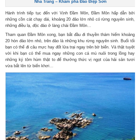
Nha Trang – Khám phá Đảo Điệp Sơn
Hành trình tiếp tục đến với Vịnh Đầm Môn, Đầm Môn hấp dẫn bởi
những cồn cát chạy dài, khoảng 20 đảo lớn nhỏ có rừng nguyên sinh,
những điều lạ, độc đáo ở làng chài Đầm Môn…
Tham quan Đầm Môn xong, bạn bắt đầu đi thuyền thám hiểm khoảng
20 hòn đảo lớn nhỏ, trên đảo là những khu rừng nguyên sinh. Buổi tối
bạn có thể đi câu mực hay đốt lửa trại ngay trên bờ biển. Và thật tuyệt
vời khi bạn có thể mua ngay những con cá mú nuôi trong lồng hay
những ký tôm hùm thật to để thưởng thức vị ngọt của hải sản tươi
vừa bắt lên từ biển khơi…