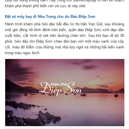
Quá hot đúng không nào? Hãy cùng với sanvemaybay.vn lên kế hoạch
khám phá thành phố biển với vé cực rẻ này nhé.
Đặt vé máy bay đi Nha Trang chu du Đảo Điệp Sơn
Hành trình khám phá hòn đảo bắt đầu từ thị trấn Vạn Giã, sau khoảng
một giờ đồng hồ lênh đênh trên biển, quần đảo Điệp Sơn xinh đẹp dần
xuất hiện, cắt hình rõ nét trên đường chân trời. Sau khi bạn đi bộ 30
phút, hòn đảo lớn Điệp Sơn chào đón bạn với một màu xanh của cây
cối, màu đỏ thẫm của những mái nhà lợp ngói và những bãi biển xanh
trong màu ngọc bích.