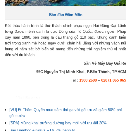
Bán đảo Đầm Môn
Kết thúc hành trình là thử thách chinh phục ngọn Hải Đăng Đại Lãnh
từng được mệnh danh là cực Đông của Tố Quốc, được người Pháp
xây năm 1890, bên trong là cầu thang gỗ 110 bậc. Khung cảnh biển
trời trong xanh mê hoặc ngay dưới chân hải đăng với những vách núi
hung vĩ nằm sát bờ biển sẽ mang đến những trải nghiệm thú vị nhất
đến với du khách.
Săn Vé Máy Bay Giá Rẻ
95C Nguyễn Thị Minh Khai, P.Bến Thành, TP.HCM
Tel :
1900 2690
–
02871 065 065
Tin liên quan
[VU] Đi Thâm Quyến mua sắm thả ga với gói ưu đã giảm 50% phí
gói cước
[SPA] Mừng khai trường đường bay mới với ưu đãi 20%
Bay Bamboo Airways – Ưu đãi hành lý