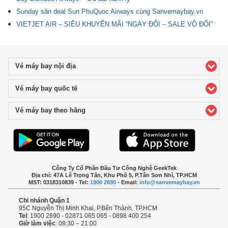
Sunday săn deal Sun PhuQuoc Airways cùng Sanvemaybay.vn
VIETJET AIR – SIÊU KHUYẾN MÃI “NGÀY ĐÔI – SALE VÔ ĐỐI”
Vé máy bay nội địa
click to expand contents
Vé máy bay quốc tế
click to expand contents
Vé máy bay theo hãng
click to expand contents
Công Ty Cổ Phần Đầu Tư Công Nghệ GeekTek
Địa chỉ: 47A Lê Trọng Tấn, Khu Phố 5, P.Tân Sơn Nhì, TP.HCM
MST: 0318310839 - Tel:
1900 2690
- Email:
info@sanvemaybay.vn
Chi nhánh Quận 1
95C Nguyễn Thị Minh Khai, P.Bến Thành, TP.HCM
Tel
: 1900 2690 - 02871 065 065 - 0898 400 254
Giờ làm việc
: 08:30 – 21:00