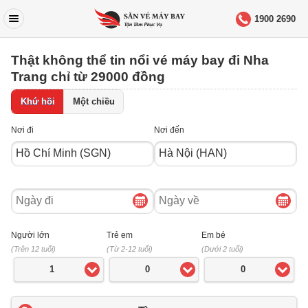
1900 2690
Thật không thể tin nổi vé máy bay đi Nha
Trang chỉ từ 29000 đồng
Khứ hồi
Một chiều
Nơi đi
Nơi đến
Ngày
Ngày
đi
về
Người lớn
Trẻ em
Em bé
(Trên 12 tuổi)
(Từ 2-12 tuổi)
(Dưới 2 tuổi)
1
0
0