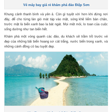
Vé máy bay giá rẻ khám phá đảo Điệp Sơn
Khung cảnh thanh bình và yên ả. Còn gì tuyệt vời hơn khi đứng nơi
đây, để cho từng làn gió mát táp vào mặt, sóng khẽ liếm bàn chân,
trước mặt là biển xanh bao la bát ngát. Mọi mệt mỏi, lo toan của cuộc
sống dường như tan biến hết.
Khám phá một vòng quanh các đảo, du khách sẽ trầm trồ trước vẻ
đẹp của những bãi biển hoang sơ cát trắng, nước biển trong xanh, và
những cánh đồng cỏ lau tuyệt đẹp.