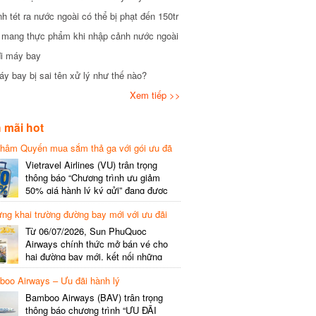
tét ra nước ngoài có thể bị phạt đến 150tr
mang thực phẩm khi nhập cảnh nước ngoài
i máy bay
 bay bị sai tên xử lý như thế nào?
Xem tiếp >>
mãi hot
hâm Quyến mua sắm thả ga với gói ưu đã
phí gói cước
Vietravel Airlines (VU) trân trọng
thông báo “Chương trình ưu giảm
50% giá hành lý ký gửi” đang được
triển khai cho đường bay quốc tế mới
g khai trường đường bay mới với ưu đãi
kết nối từ TP. Hồ Chí Minh
(SGN) đi Thâm Quyến – Trung Quốc
Từ 06/07/2026, Sun PhuQuoc
(SZX), chi tiết như sau: LỊCH BAY
Airways chính thức mở bán vé cho
CHI TIẾT Đường bay SHCB Giờ khởi
hai đường bay mới, kết nối những
hành Giờ đến Tần suất…
điểm đến giàu trải nghiệm, giúp hành
o Airways – Ưu đãi hành lý
khách khám phá vẻ đẹp thiên nhiên
và văn hóa của miền Trung Việt Nam.
Bamboo Airways (BAV) trân trọng
Thông tin đường bay mới Đường bay
thông báo chương trình “ƯU ĐÃI