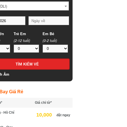
LI)
n
Trẻ Em
Em Bé
(2-12 tuổi)
(0-2 tuổi)
h Âm
ay Giá Rẻ
*
Giá chỉ từ*
- Hồ Chí
10,000
đặt ngay