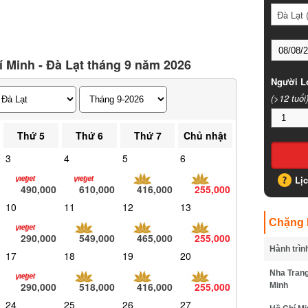
Đà Lạt (D
 Minh - Đà Lạt tháng 9 năm 2026
Người Lớ
(>12 tuổi)
Thứ 5
Thứ 6
Thứ 7
Chủ nhật
3
4
5
6
Lịc
490,000
610,000
416,000
255,000
10
11
12
13
Chặng B
290,000
549,000
465,000
255,000
Hành trình
17
18
19
20
Nha Trang 
290,000
518,000
416,000
255,000
Minh
24
25
26
27