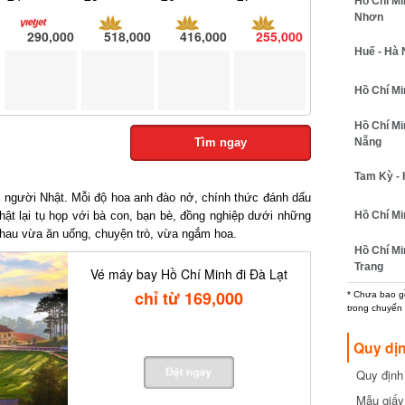
Hồ Chí Min
Nhơn
290,000
518,000
416,000
255,000
Huế - Hà N
Hồ Chí Minh
Hồ Chí Min
Nẵng
Tìm ngay
Tam Kỳ - H
người Nhật. Mỗi độ hoa anh đào nở, chính thức đánh dấu
t lại tụ họp với bà con, bạn bè, đồng nghiệp dưới những
Hồ Chí Min
hau vừa ăn uống, chuyện trò, vừa ngắm hoa.
Hồ Chí Min
Trang
Vé máy bay Hồ Chí Minh đi Đà Lạt
chỉ từ 169,000
* Chưa bao gồm
trong chuyến b
Quy dịn
Quy định m
cần biết
Mẫu giấy 