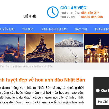
GIỜ LÀM VIỆC
08h đến 21h
THỨ 2 - THỨ 6:
LIÊN HỆ
08h30 đến 20h
THỨ 7 - CN:
UYẾN MÃI
TIN TỨC
KINH NGHIỆM BAY
BÁO CHÍ
THANH T
 hình ảnh tuyệt đẹp về hoa anh đào Nhật Bản
nh tuyệt đẹp về hoa anh đào Nhật Bản
được trông đợi nhất tại Nhật Bản vì đây là khoảng thời
Khứ h
 trắng xóa hoặc hồng mềm mại bởi mùa hoa anh đào đến.
ẽ trong lòng du khách và con người nơi đây. Chính vì thế,
Hồ Chí 
hế giới đến đón chào mùa Ohanami – lễ hội ngắm hoa anh