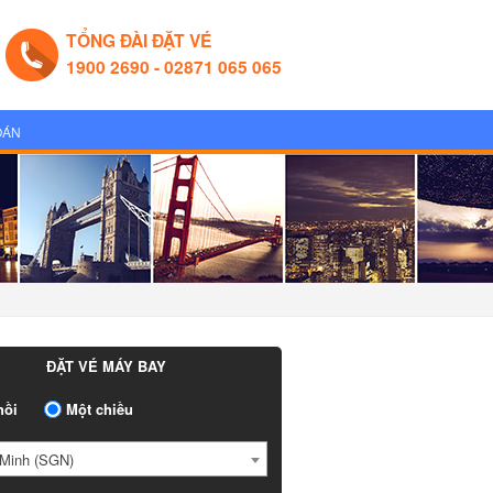
TỔNG ĐÀI ĐẶT VÉ
1900 2690 - 02871 065 065
OÁN
ĐẶT VÉ MÁY BAY
ồi
Một chiều
Minh (SGN)