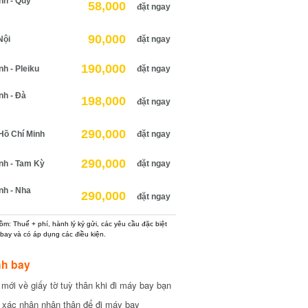
h - Quy
58,000
đặt ngay
90,000
ội
đặt ngay
190,000
 - Pleiku
đặt ngay
h - Đà
198,000
đặt ngay
290,000
ồ Chí Minh
đặt ngay
290,000
h - Tam Kỳ
đặt ngay
h - Nha
290,000
đặt ngay
: Thuế + phí, hành lý ký gửi, các yêu cầu đặc biệt
ay và có áp dụng các điều kiện.
h bay
ới về giấy tờ tuỳ thân khi đi máy bay bạn
xác nhận nhân thân để đi máy bay