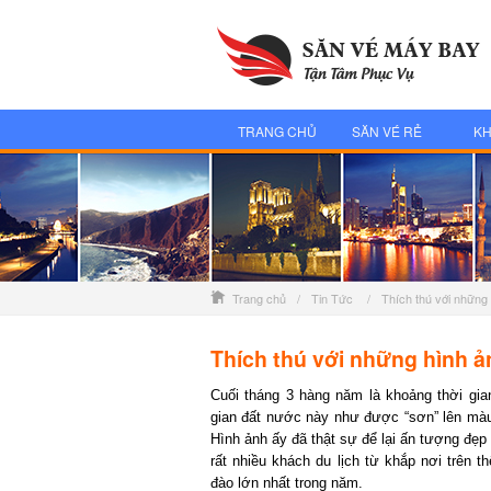
TRANG CHỦ
SĂN VÉ RẺ
KH
Trang chủ
/
Tin Tức
/
Thích thú với những
Thích thú với những hình ả
Cuối tháng 3 hàng năm là khoảng thời gian 
gian đất nước này như được “sơn” lên màu
Hình ảnh ấy đã thật sự để lại ấn tượng đẹp đ
rất nhiều khách du lịch từ khắp nơi trên t
đào lớn nhất trong năm.