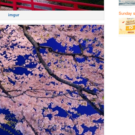
Sunday să
imgur
Sanvemay