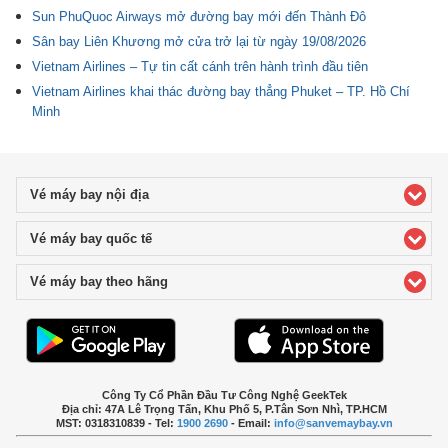
Sun PhuQuoc Airways mở đường bay mới đến Thành Đô
Sân bay Liên Khương mở cửa trở lại từ ngày 19/08/2026
Vietnam Airlines – Tự tin cất cánh trên hành trình đầu tiên
Vietnam Airlines khai thác đường bay thẳng Phuket – TP. Hồ Chí
Minh
Vé máy bay nội địa
click to expand contents
Vé máy bay quốc tế
click to expand contents
Vé máy bay theo hãng
click to expand contents
Công Ty Cổ Phần Đầu Tư Công Nghệ GeekTek
Địa chỉ: 47A Lê Trọng Tấn, Khu Phố 5, P.Tân Sơn Nhì, TP.HCM
MST: 0318310839 - Tel:
1900 2690
- Email:
info@sanvemaybay.vn