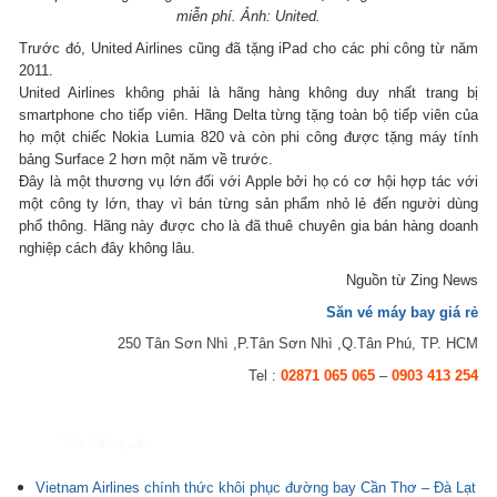
miễn phí. Ảnh: United.
Trước đó, United Airlines cũng đã tặng iPad cho các phi công từ năm
2011.
United Airlines không phải là hãng hàng không duy nhất trang bị
smartphone cho tiếp viên. Hãng Delta từng tặng toàn bộ tiếp viên của
họ một chiếc Nokia Lumia 820 và còn phi công được tặng máy tính
bảng Surface 2 hơn một năm về trước.
Đây là một thương vụ lớn đối với Apple bởi họ có cơ hội hợp tác với
một công ty lớn, thay vì bán từng sản phẩm nhỏ lẻ đến người dùng
phổ thông. Hãng này được cho là đã thuê chuyên gia bán hàng doanh
nghiệp cách đây không lâu.
Nguồn từ Zing News
Săn vé máy bay giá rẻ
250 Tân Sơn Nhì ,P.Tân Sơn Nhì ,Q.Tân Phú, TP. HCM
Tel :
02871 065 065
–
0903 413 254
Tin liên quan
Vietnam Airlines chính thức khôi phục đường bay Cần Thơ – Đà Lạt