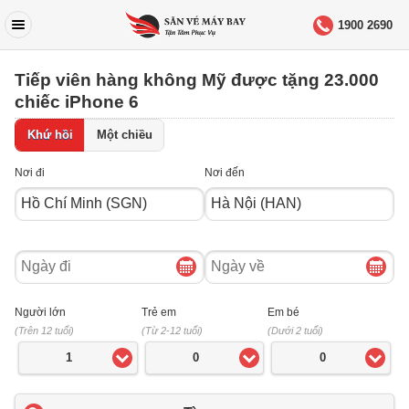
1900 2690
Tiếp viên hàng không Mỹ được tặng 23.000
chiếc iPhone 6
Khứ hồi
Một chiều
Nơi đi
Nơi đến
Ngày
Ngày
đi
về
Người lớn
Trẻ em
Em bé
(Trên 12 tuổi)
(Từ 2-12 tuổi)
(Dưới 2 tuổi)
1
0
0