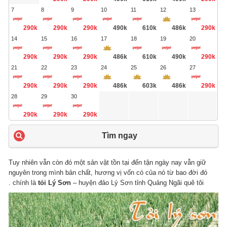
7
8
9
10
11
12
13
290k
290k
290k
490k
610k
486k
290k
14
15
16
17
18
19
20
290k
290k
290k
486k
610k
490k
290k
21
22
23
24
25
26
27
290k
290k
290k
486k
603k
486k
290k
28
29
30
290k
290k
290k
Tìm ngay
Tuy nhiên vẫn còn đó một sản vật tồn tại đến tận ngày nay vẫn giữ
nguyên trong mình bản chất, hương vị vốn có của nó từ bao đời đó
chính là
tỏi Lý Sơn
– huyện đảo Lý Sơn tỉnh Quảng Ngãi quê tôi .