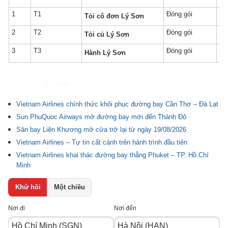
1
T1
Đóng gói
1 
Tỏi cô đơn Lý Sơn
2
T2
Đóng gói
1 
Tỏi củ Lý Sơn
3
T3
Đóng gói
1 
Hành Lý Sơn
Tin liên quan
Vietnam Airlines chính thức khôi phục đường bay Cần Thơ – Đà Lạt
Sun PhuQuoc Airways mở đường bay mới đến Thành Đô
Sân bay Liên Khương mở cửa trở lại từ ngày 19/08/2026
Vietnam Airlines – Tự tin cất cánh trên hành trình đầu tiên
Vietnam Airlines khai thác đường bay thẳng Phuket – TP. Hồ Chí
Minh
Khứ hồi
Một chiều
Nơi đi
Nơi đến