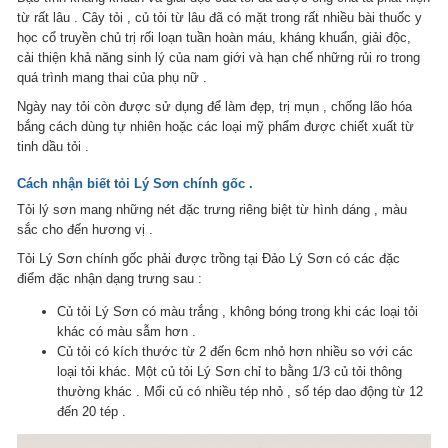
từ rất lâu . Cây tỏi , củ tỏi từ lâu đã có mặt trong rất nhiều bài thuốc y
học cổ truyền chủ trị rối loạn tuần hoàn máu, kháng khuẩn, giải độc,
cải thiện khả năng sinh lý của nam giới và hạn chế những rủi ro trong
quá trình mang thai của phụ nữ .
Ngày nay tỏi còn được sử dụng để làm đẹp, trị mụn , chống lão hóa
bắng cách dùng tự nhiên hoặc các loại mỹ phẩm được chiết xuất từ
tinh dầu tỏi .
Cách nhận biết tỏi Lý Sơn chính gốc .
Tỏi lý sơn mang những nét đặc trưng riêng biệt từ hình dáng , màu
sắc cho đến hương vị .
Tỏi Lý Sơn chính gốc phải được trồng tại Đảo Lý Sơn có các đặc
điểm đặc nhận dạng trưng sau :
Củ tỏi Lý Sơn có màu trắng , không bóng trong khi các loại tỏi
khác có màu sẫm hơn .
Củ tỏi có kích thước từ 2 đến 6cm nhỏ hơn nhiều so với các
loại tỏi khác. Một củ tỏi Lý Sơn chỉ to bằng 1/3 củ tỏi thông
thường khác . Mổi củ có nhiều tép nhỏ , số tép dao động từ 12
đến 20 tép .