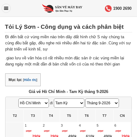
1900 2690
Tỏi Lý Sơn - Công dụng và cách phân biệt
Đi đến bất cứ vùng miền nào trên dãy đất hình chữ S này chúng ta
củng đều bắt gặp, đều nghe nói nhiều đến hai từ đặc sản .Cùng với sự
phát triển vế kinh tế, sự
.giao lưu về văn hóa có rất nhiều món đặc sản ở các vùng miền lại
đang ngày một mất dần đi bản chất vốn có của nó theo thời gian
Mục lục
[
Hiển thị
]
Giá vé Hồ Chí Minh - Tam Kỳ tháng 9-2026
đi
T2
T3
T4
T5
T6
T7
CN
1
2
3
4
5
6
290k
290k
490k
610k
490k
290k