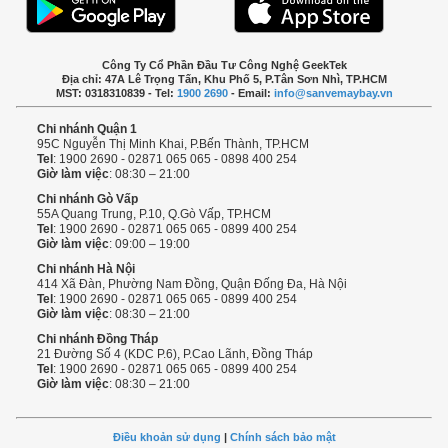
Công Ty Cổ Phần Đầu Tư Công Nghệ GeekTek
Địa chỉ: 47A Lê Trọng Tấn, Khu Phố 5, P.Tân Sơn Nhì, TP.HCM
MST: 0318310839 - Tel:
1900 2690
- Email:
info@sanvemaybay.vn
Chi nhánh Quận 1
95C Nguyễn Thị Minh Khai, P.Bến Thành, TP.HCM
Tel
: 1900 2690 - 02871 065 065 - 0898 400 254
Giờ làm việc
: 08:30 – 21:00
Chi nhánh Gò Vấp
55A Quang Trung, P.10, Q.Gò Vấp, TP.HCM
Tel
: 1900 2690 - 02871 065 065 - 0899 400 254
Giờ làm việc
: 09:00 – 19:00
Chi nhánh Hà Nội
414 Xã Đàn, Phường Nam Đồng, Quận Đống Đa, Hà Nội
Tel
: 1900 2690 - 02871 065 065 - 0899 400 254
Giờ làm việc
: 08:30 – 21:00
Chi nhánh Đồng Tháp
21 Đường Số 4 (KDC P.6), P.Cao Lãnh, Đồng Tháp
Tel
: 1900 2690 - 02871 065 065 - 0899 400 254
Giờ làm việc
: 08:30 – 21:00
Điều khoản sử dụng
|
Chính sách bảo mật