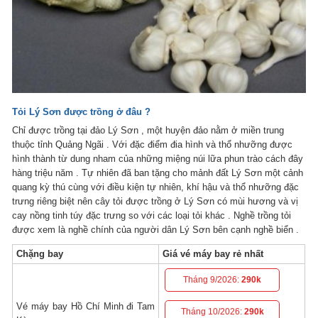
Tỏi Lý Sơn được trồng ở đâu ?
Chỉ được trồng tại đảo Lý Sơn , một huyện đảo nằm ở miền trung
thuộc tỉnh Quảng Ngãi . Với đặc điểm đia hình và thổ nhưỡng được
hình thành từ dung nham của những miệng núi lữa phun trào cách đây
hàng triệu năm . Tự nhiên đã ban tặng cho mảnh đất Lý Sơn một cảnh
quang kỳ thú cùng với điều kiện tự nhiên, khí hậu và thổ nhưỡng đặc
trưng riêng biệt nên cây tỏi được trồng ở Lý Sơn có mùi hương và vị
cay nồng tinh túy đặc trưng so với các loại tỏi khác . Nghề trồng tỏi
được xem là nghề chính của người dân Lý Sơn bên cạnh nghề biển .
Chặng bay
Giá vé máy bay rẻ nhất
Tháng 9/2026:
290k
Vé máy bay Hồ Chí Minh đi Tam
Tháng 10/2026:
290k