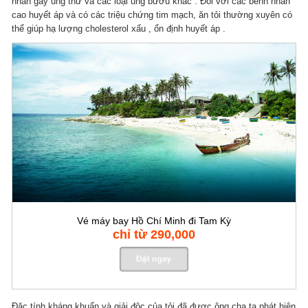
nhân gây ung thư và các loại ung bướu khác . Đối với các bênh nhân
cao huyết áp và có các triệu chứng tim mạch, ăn tỏi thường xuyên có
thể giúp hạ lượng cholesterol xấu , ổn định huyết áp .
Vé máy bay Hồ Chí Minh đi Tam Kỳ
chỉ từ 290,000
Đặc tính kháng khuẩn và giải độc của tỏi đã được ông cha ta phát hiện