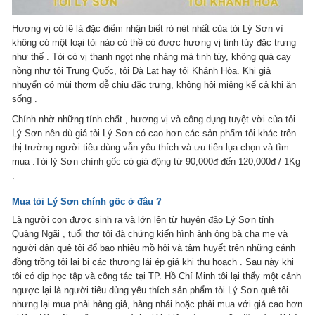
Hương vị có lẽ là đặc điểm nhận biết rỏ nét nhất của tỏi Lý Sơn vì
không có một loại tỏi nào có thề có được hương vị tinh túy đặc trưng
như thế . Tỏi có vị thanh ngọt nhẹ nhàng mà tinh túy, không quá cay
nồng như tỏi Trung Quốc, tỏi Đà Lạt hay tỏi Khánh Hòa. Khi giả
nhuyển có mùi thơm dễ chịu đặc trưng, không hôi miệng kể cả khi ăn
sống .
Chính nhờ những tính chất , hương vị và công dụng tuyệt vời của tỏi
Lý Sơn nên dù giá tỏi Lý Sơn có cao hơn các sản phẩm tỏi khác trên
thị trường người tiêu dùng vẫn yêu thích và ưu tiên lụa chọn và tìm
mua .Tỏi lý Sơn chính gốc có giá động từ 90,000đ đến 120,000đ / 1Kg
.
Mua tỏi Lý Sơn chính gốc ở đâu ?
Là người con được sinh ra và lớn lên từ huyên đảo Lý Sơn tỉnh
Quảng Ngãi , tuổi thơ tôi đã chứng kiến hình ảnh ông bà cha mẹ và
người dân quê tôi đổ bao nhiêu mồ hôi và tâm huyết trên những cánh
đồng trồng tỏi lại bị các thương lái ép giá khi thu hoạch . Sau này khi
tôi có dịp học tập và công tác tại TP. Hồ Chí Minh tôi lại thấy một cảnh
ngược lại là người tiêu dùng yêu thích sản phẩm tỏi Lý Sơn quê tôi
nhưng lại mua phải hàng giả, hàng nhái hoặc phải mua với giá cao hơn