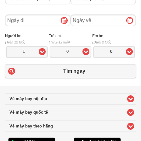
Ngày
Ngày
đi
về
Người lớn
Trẻ em
Em bé
(Trên 12 tuổi)
(Từ 2-12 tuổi)
(Dưới 2 tuổi)
1
0
0
Tìm ngay
Vé máy bay nội địa
click to expand contents
Vé máy bay quốc tế
click to expand contents
Vé máy bay theo hãng
click to expand contents