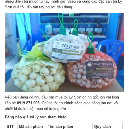
nhiều .Nên tôi muốn tự tay mình giới thiệu và cung cấp đặc sản tỏi Lý
Sơn quê tôi đến tân tay người tiêu dùng .
Nếu bạn đang có nhu cầu tìm mua tỏi Lý Sơn chính gốc xin vui lòng
liên hệ
0919 871 003
. Chúng tôi có chính sách giao hàng tân nơi và
chiết khấu khi đặt mua số lượng lớn.
Bảng báo giá tỏi lý sơn tham khảo
STT
Mã sản phẩm
Tên sản phẩm
Quy cách
Kh