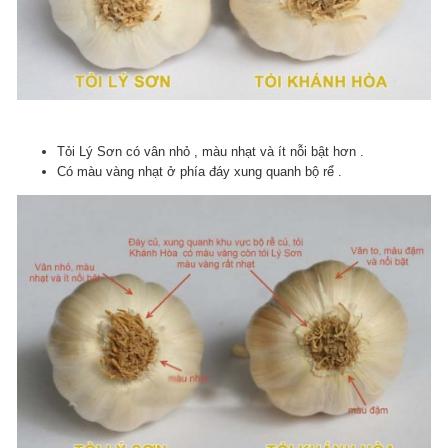
Tỏi Lý Sơn có vân nhỏ , màu nhạt và ít nỗi bật hơn .
Có màu vàng nhạt ở phía đáy xung quanh bộ rể .