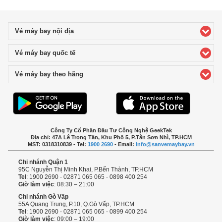
Vé máy bay nội địa
click to expand contents
Vé máy bay quốc tế
click to expand contents
Vé máy bay theo hãng
click to expand contents
Công Ty Cổ Phần Đầu Tư Công Nghệ GeekTek
Địa chỉ: 47A Lê Trọng Tấn, Khu Phố 5, P.Tân Sơn Nhì, TP.HCM
MST: 0318310839 - Tel:
1900 2690
- Email:
info@sanvemaybay.vn
Chi nhánh Quận 1
95C Nguyễn Thị Minh Khai, P.Bến Thành, TP.HCM
Tel
: 1900 2690 - 02871 065 065 - 0898 400 254
Giờ làm việc
: 08:30 – 21:00
Chi nhánh Gò Vấp
55A Quang Trung, P.10, Q.Gò Vấp, TP.HCM
Tel
: 1900 2690 - 02871 065 065 - 0899 400 254
Giờ làm việc
: 09:00 – 19:00