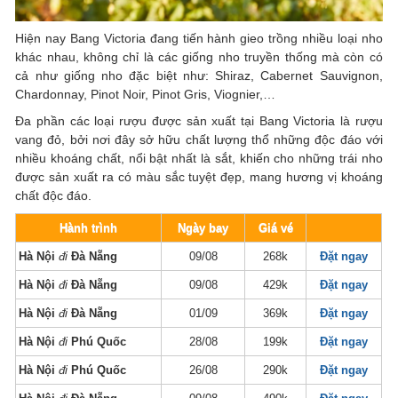
Hiện nay Bang Victoria đang tiến hành gieo trồng nhiều loại nho
khác nhau, không chỉ là các giống nho truyền thống mà còn có
cả như giống nho đặc biệt như: Shiraz, Cabernet Sauvignon,
Chardonnay, Pinot Noir, Pinot Gris, Viognier,…
Đa phần các loại rượu được sản xuất tại Bang Victoria là rượu
vang đỏ, bởi nơi đây sở hữu chất lượng thổ những độc đáo với
nhiều khoáng chất, nổi bật nhất là sắt, khiến cho những trái nho
được sản xuất ra có màu sắc tuyệt đẹp, mang hương vị khoáng
chất độc đáo.
Hành trình
Ngày bay
Giá vé
Hà Nội
đi
Đà Nẵng
09/08
268k
Đặt ngay
Hà Nội
đi
Đà Nẵng
09/08
429k
Đặt ngay
Hà Nội
đi
Đà Nẵng
01/09
369k
Đặt ngay
Hà Nội
đi
Phú Quốc
28/08
199k
Đặt ngay
Hà Nội
đi
Phú Quốc
26/08
290k
Đặt ngay