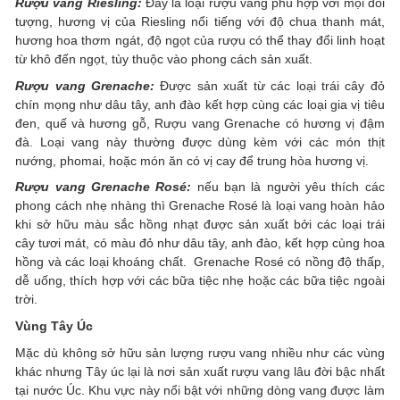
Rượu vang Riesling:
Đây là loại rượu vang phù hợp với mọi đối
tượng, hương vị của Riesling nổi tiếng với độ chua thanh mát,
hương hoa thơm ngát, độ ngọt của rượu có thể thay đổi linh hoạt
từ khô đến ngọt, tùy thuộc vào phong cách sản xuất.
Rượu vang Grenache:
Được sản xuất từ các loại trái cây đỏ
chín mọng như dâu tây, anh đào kết hợp cùng các loại gia vị tiêu
đen, quế và hương gỗ, Rượu vang Grenache có hương vị đậm
đà. Loại vang này thường được dùng kèm với các món thịt
nướng, phomai, hoặc món ăn có vị cay để trung hòa hương vị.
Rượu vang Grenache Rosé:
nếu bạn là người yêu thích các
phong cách nhẹ nhàng thì Grenache Rosé là loại vang hoàn hảo
khi sở hữu màu sắc hồng nhạt được sản xuất bởi các loại trái
cây tươi mát, có màu đỏ như dâu tây, anh đào, kết hợp cùng hoa
hồng và các loại khoáng chất. Grenache Rosé có nồng độ thấp,
dễ uống, thích hợp với các bữa tiệc nhẹ hoặc các bữa tiệc ngoài
trời.
Vùng Tây Úc
Mặc dù không sở hữu sản lượng rượu vang nhiều như các vùng
khác nhưng Tây úc lại là nơi sản xuất rượu vang lâu đời bậc nhất
tại nước Úc. Khu vực này nổi bật với những dòng vang được làm