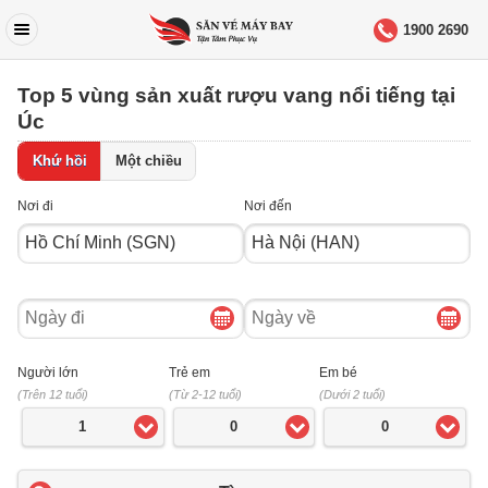
1900 2690
Top 5 vùng sản xuất rượu vang nổi tiếng tại
Úc
Khứ hồi
Một chiều
Nơi đi
Nơi đến
Ngày
Ngày
đi
về
Người lớn
Trẻ em
Em bé
(Trên 12 tuổi)
(Từ 2-12 tuổi)
(Dưới 2 tuổi)
1
0
0