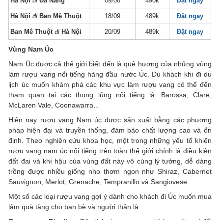
Hà Nội
đi
Đà Nẵng
09/08
490k
Đặt ngay
Hà Nội
đi
Ban Mê Thuột
18/09
489k
Đặt ngay
Ban Mê Thuột
đi
Hà Nội
20/09
489k
Đặt ngay
Vùng Nam Úc
Nam Úc được cả thế giới biết đến là quê hương của những vùng
làm rượu vang nổi tiếng hàng đầu nước Úc. Du khách khi đi du
lịch úc muốn khám phá các khu vực làm rượu vang có thể đến
tham quan tại các thung lũng nổi tiếng là: Barossa, Clare,
McLaren Vale, Coonawarra…
Hiện nay rượu vang Nam úc được sản xuất bằng các phương
pháp hiện đại và truyền thống, đảm bảo chất lượng cao và ổn
định. Theo nghiên cứu khoa học, một trong những yếu tố khiến
rượu vang nam úc nổi tiếng trên toàn thế giới chính là điều kiện
đất đai và khí hậu của vùng đất này vô cùng lý tưởng, dễ dàng
trồng được nhiều giống nho thơm ngon như Shiraz, Cabernet
Sauvignon, Merlot, Grenache, Tempranillo và Sangiovese.
Một số các loại rượu vang gợi ý dành cho khách đi Úc muốn mua
làm quà tặng cho bạn bè và người thân là: