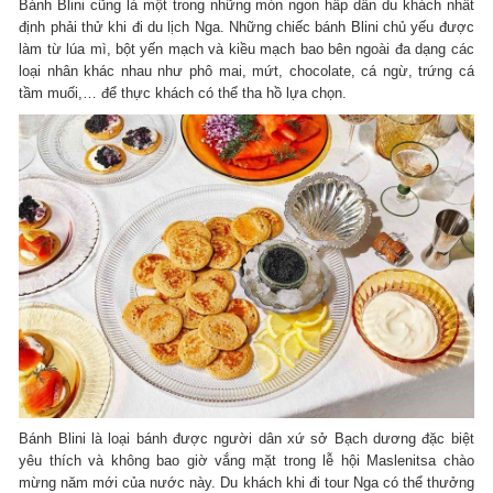
Bánh Blini cũng là một trong những món ngon hấp dẫn du khách nhất
định phải thử khi đi du lịch Nga. Những chiếc bánh Blini chủ yếu được
làm từ lúa mì, bột yến mạch và kiều mạch bao bên ngoài đa dạng các
loại nhân khác nhau như phô mai, mứt, chocolate, cá ngừ, trứng cá
tầm muối,… để thực khách có thể tha hồ lựa chọn.
Bánh Blini là loại bánh được người dân xứ sở Bạch dương đặc biệt
yêu thích và không bao giờ vắng mặt trong lễ hội Maslenitsa chào
mừng năm mới của nước này. Du khách khi đi tour Nga có thể thưởng