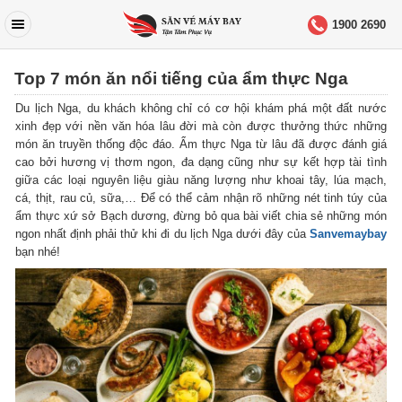
1900 2690
Top 7 món ăn nổi tiếng của ẩm thực Nga
Du lịch Nga, du khách không chỉ có cơ hội khám phá một đất nước
xinh đẹp với nền văn hóa lâu đời mà còn được thưởng thức những
món ăn truyền thống độc đáo. Ẩm thực Nga từ lâu đã được đánh giá
cao bởi hương vị thơm ngon, đa dạng cũng như sự kết hợp tài tình
giữa các loại nguyên liệu giàu năng lượng như khoai tây, lúa mạch,
cá, thịt, rau củ, sữa,… Để có thể cảm nhận rõ những nét tinh túy của
ẩm thực xứ sở Bạch dương, đừng bỏ qua bài viết chia sẻ những món
ngon nhất định phải thử khi đi du lịch Nga dưới đây của
Sanvemaybay
bạn nhé!