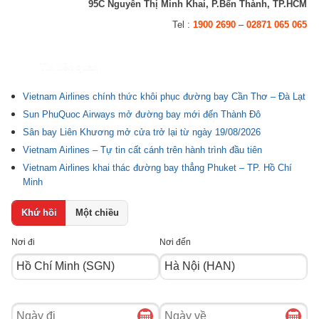
95C Nguyễn Thị Minh Khai, P.Bến Thành, TP.HCM
Tel :
1900 2690
–
02871 065 065
Tin liên quan
Vietnam Airlines chính thức khôi phục đường bay Cần Thơ – Đà Lạt
Sun PhuQuoc Airways mở đường bay mới đến Thành Đô
Sân bay Liên Khương mở cửa trở lại từ ngày 19/08/2026
Vietnam Airlines – Tự tin cất cánh trên hành trình đầu tiên
Vietnam Airlines khai thác đường bay thẳng Phuket – TP. Hồ Chí
Minh
Khứ hồi
Một chiều
Nơi đi
Nơi đến
Ngày
Ngày
đi
về