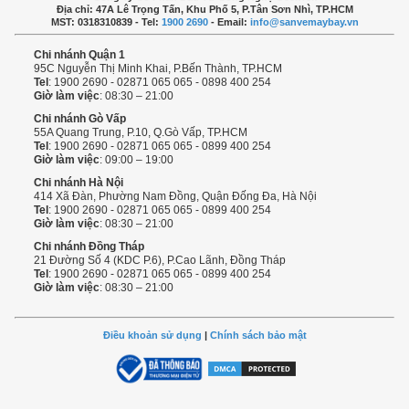
Địa chỉ: 47A Lê Trọng Tấn, Khu Phố 5, P.Tân Sơn Nhì, TP.HCM
MST: 0318310839 - Tel:
1900 2690
- Email:
info@sanvemaybay.vn
Chi nhánh Quận 1
95C Nguyễn Thị Minh Khai, P.Bến Thành, TP.HCM
Tel
: 1900 2690 - 02871 065 065 - 0898 400 254
Giờ làm việc
: 08:30 – 21:00
Chi nhánh Gò Vấp
55A Quang Trung, P.10, Q.Gò Vấp, TP.HCM
Tel
: 1900 2690 - 02871 065 065 - 0899 400 254
Giờ làm việc
: 09:00 – 19:00
Chi nhánh Hà Nội
414 Xã Đàn, Phường Nam Đồng, Quận Đống Đa, Hà Nội
Tel
: 1900 2690 - 02871 065 065 - 0899 400 254
Giờ làm việc
: 08:30 – 21:00
Chi nhánh Đồng Tháp
21 Đường Số 4 (KDC P.6), P.Cao Lãnh, Đồng Tháp
Tel
: 1900 2690 - 02871 065 065 - 0899 400 254
Giờ làm việc
: 08:30 – 21:00
Điều khoản sử dụng
|
Chính sách bảo mật