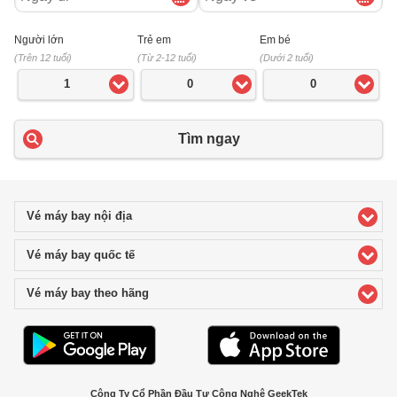
Người lớn
Trẻ em
Em bé
(Trên 12 tuổi)
(Từ 2-12 tuổi)
(Dưới 2 tuổi)
1
0
0
Tìm ngay
Vé máy bay nội địa
click to expand contents
Vé máy bay quốc tế
click to expand contents
Vé máy bay theo hãng
click to expand contents
Công Ty Cổ Phần Đầu Tư Công Nghệ GeekTek