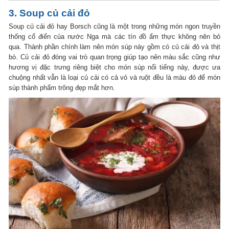
3. Soup củ cải đỏ
Soup củ cải đỏ hay Borsch cũng là một trong những món ngon truyền
thống cổ điển của nước Nga mà các tín đồ ẩm thực không nên bỏ
qua. Thành phần chính làm nên món súp này gồm có củ cải đỏ và thịt
bò. Củ cải đỏ đóng vai trò quan trọng giúp tạo nên màu sắc cũng như
hương vị đặc trưng riêng biệt cho món súp nổi tiếng này, được ưa
chuộng nhất vẫn là loại củ cải có cả vỏ và ruột đều là màu đỏ để món
súp thành phẩm trông đẹp mắt hơn.