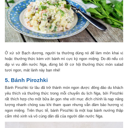
Ở xứ sở Bạch dương, người ta thường dùng nó để làm món khai vị
hoặc thưởng thức kèm với bánh mì cực kỳ ngon miệng. Do đó nếu có
dịp vi vu đến nước Nga, đừng bỏ lỡ cơ hội thưởng thức món salad
tươi ngon, mát lành này bạn nhé!
5. Bánh Pirozhki
Bánh Pirozhki từ lâu đã trở thành món ngon được đông đảo du khách
yêu thích và thưởng thức trong mỗi chuyến du lịch Nga, bởi Pirozhki
rất thích hợp cho một bữa ăn gọn nhẹ với mục đích chính là nạp năng
lượng nhanh chóng sau khi tham quan nhưng vẫn đảm bảo hương vị
ngon miệng. Trên thực tế, bánh Pirozhki là một loại bánh nướng thập
cẩm nhỏ xinh và vô cùng dân dã của người dân nước Nga.