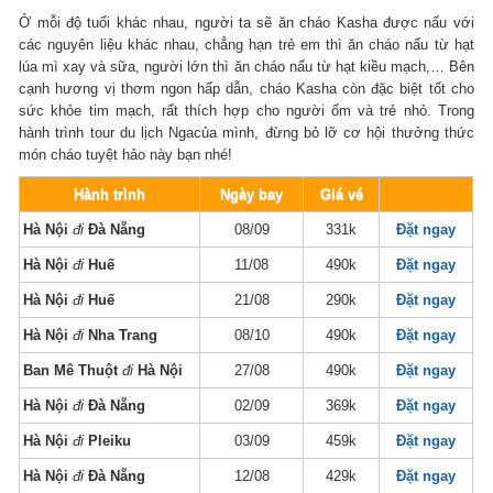
Ở mỗi độ tuổi khác nhau, người ta sẽ ăn cháo Kasha được nấu với
các nguyên liệu khác nhau, chẳng hạn trẻ em thì ăn cháo nấu từ hạt
lúa mì xay và sữa, người lớn thì ăn cháo nấu từ hạt kiều mạch,… Bên
cạnh hương vị thơm ngon hấp dẫn, cháo Kasha còn đặc biệt tốt cho
sức khỏe tim mạch, rất thích hợp cho người ốm và trẻ nhỏ. Trong
hành trình tour du lịch Ngacủa mình, đừng bỏ lỡ cơ hội thưởng thức
món cháo tuyệt hảo này bạn nhé!
Hành trình
Ngày bay
Giá vé
Hà Nội
đi
Đà Nẵng
08/09
331k
Đặt ngay
Hà Nội
đi
Huế
11/08
490k
Đặt ngay
Hà Nội
đi
Huế
21/08
290k
Đặt ngay
Hà Nội
đi
Nha Trang
08/10
490k
Đặt ngay
Ban Mê Thuột
đi
Hà Nội
27/08
490k
Đặt ngay
Hà Nội
đi
Đà Nẵng
02/09
369k
Đặt ngay
Hà Nội
đi
Pleiku
03/09
459k
Đặt ngay
Hà Nội
đi
Đà Nẵng
12/08
429k
Đặt ngay