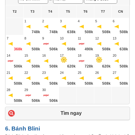
T2
T3
T4
T5
T6
T7
CN
1
2
3
4
5
6
748k
748k
638k
508k
508k
508k
7
8
9
10
11
12
13
368k
508k
506k
508k
490k
508k
638k
14
15
16
17
18
19
20
506k
508k
508k
620k
728k
620k
508k
21
22
23
24
25
26
27
508k
508k
508k
508k
508k
508k
508k
28
29
30
508k
506k
506k
Tìm ngay
6. Bánh Blini