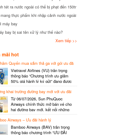
tét ra nước ngoài có thể bị phạt đến 150tr
mang thực phẩm khi nhập cảnh nước ngoài
i máy bay
 bay bị sai tên xử lý như thế nào?
Xem tiếp >>
mãi hot
hâm Quyến mua sắm thả ga với gói ưu đã
phí gói cước
Vietravel Airlines (VU) trân trọng
thông báo “Chương trình ưu giảm
50% giá hành lý ký gửi” đang được
triển khai cho đường bay quốc tế mới
g khai trường đường bay mới với ưu đãi
kết nối từ TP. Hồ Chí Minh
(SGN) đi Thâm Quyến – Trung Quốc
Từ 06/07/2026, Sun PhuQuoc
(SZX), chi tiết như sau: LỊCH BAY
Airways chính thức mở bán vé cho
CHI TIẾT Đường bay SHCB Giờ khởi
hai đường bay mới, kết nối những
hành Giờ đến Tần suất…
điểm đến giàu trải nghiệm, giúp hành
o Airways – Ưu đãi hành lý
khách khám phá vẻ đẹp thiên nhiên
và văn hóa của miền Trung Việt Nam.
Bamboo Airways (BAV) trân trọng
Thông tin đường bay mới Đường bay
thông báo chương trình “ƯU ĐÃI