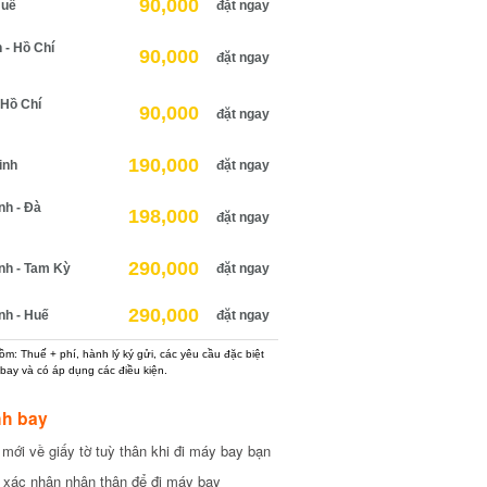
90,000
uế
đặt ngay
 Hồ Chí
90,000
đặt ngay
Hồ Chí
90,000
đặt ngay
190,000
nh
đặt ngay
h - Đà
198,000
đặt ngay
290,000
h - Tam Kỳ
đặt ngay
290,000
h - Huế
đặt ngay
: Thuế + phí, hành lý ký gửi, các yêu cầu đặc biệt
ay và có áp dụng các điều kiện.
h bay
ới về giấy tờ tuỳ thân khi đi máy bay bạn
xác nhận nhân thân để đi máy bay