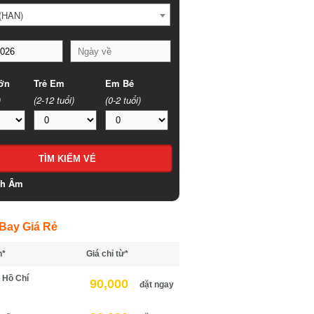
HAN)
n
Trẻ Em
Em Bé
(2-12 tuổi)
(0-2 tuổi)
h Âm
ay Giá Rẻ
*
Giá chỉ từ*
Hồ Chí
90,000
đặt ngay