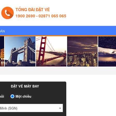
TỔNG ĐÀI ĐẶT VÉ
1900 2690 - 02871 065 065
OÁN
ĐẶT VÉ MÁY BAY
ồi
Một chiều
Minh (SGN)