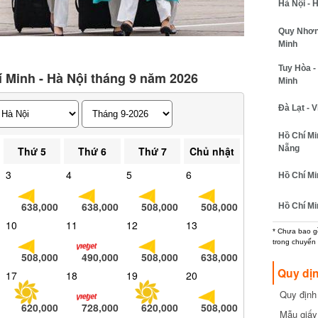
Hà Nội - H
Quy Nhơn -
Minh
Tuy Hòa - 
 Minh - Hà Nội tháng 9 năm 2026
Minh
Đà Lạt - Vi
Hồ Chí Min
Nẵng
Thứ 5
Thứ 6
Thứ 7
Chủ nhật
3
4
5
6
Hồ Chí Min
638,000
638,000
508,000
508,000
Hồ Chí Min
10
11
12
13
* Chưa bao gồm
trong chuyến b
508,000
490,000
508,000
638,000
Quy dịn
17
18
19
20
Quy định m
cần biết
620,000
728,000
620,000
508,000
Mẫu giấy 