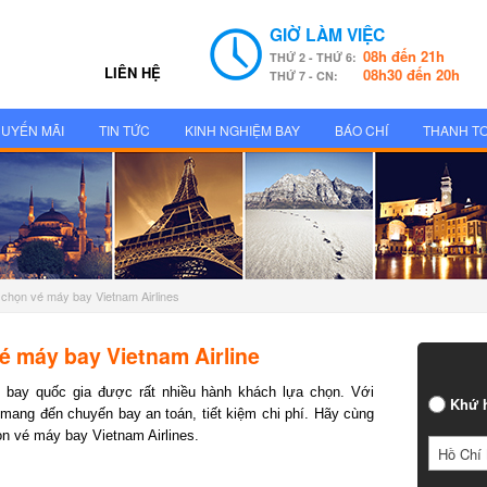
GIỜ LÀM VIỆC
08h đến 21h
THỨ 2 - THỨ 6:
LIÊN HỆ
08h30 đến 20h
THỨ 7 - CN:
UYẾN MÃI
TIN TỨC
KINH NGHIỆM BAY
BÁO CHÍ
THANH T
 chọn vé máy bay Vietnam Airlines
é máy bay Vietnam Airline
bay quốc gia được rất nhiều hành khách lựa chọn. Với
Khứ h
mang đến chuyến bay an toán, tiết kiệm chi phí. Hãy cùng
 vé máy bay Vietnam Airlines.
Hồ Chí 