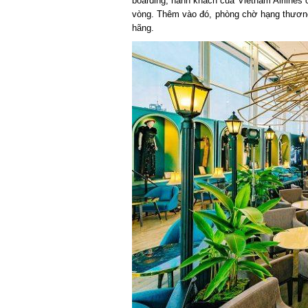
boarding, hành khách của Vietnam Airlines có 
vòng. Thêm vào đó, phòng chờ hạng thương 
hãng.