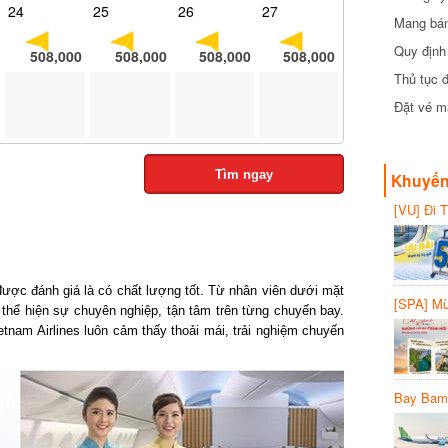
24
25
26
27
Mang bánh 
đồng
Quy định 
508,000
508,000
508,000
508,000
Thủ tục đ
Đặt vé máy
Tìm ngay
Khuyến 
[VU] Đi T
giảm 50% 
ược đánh giá là có chất lượng tốt. Từ nhân viên dưới mặt
[SPA] Mừn
hể hiện sự chuyên nghiệp, tận tâm trên từng chuyến bay.
20%
am Airlines luôn cảm thấy thoải mái, trải nghiệm chuyến
Bay Bambo