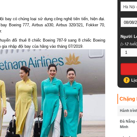
Hà Nội (
 bay có chủng loại sử dụng công nghệ tiên tiến, hiện đại.
y Boeing 777, Airbus a330, Airbus 320/321, Fokker 70,
.
Người Lớ
uyển đổi thuê 8 chiếc Boeing 787-9 sang 8 chiếc Boeing
(>12 tuổi)
gia nhập đội bay của hãng vào tháng 07/2019.
Lịc
Chặng B
Hành trình
Đà Nẵng - 
Minh