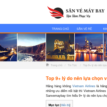
TRANG CHỦ
SĂN VÉ RẺ
KH
Trang chủ
/
Tin Tức
/
Top 9+ lý do nên lựa
Top 9+ lý do nên lựa chọn v
Hãng hàng không
Vietnam Airlines
là hãng 
những ưu điểm nổi bật thì Vietnam Airlines 
Sanvemaybay tìm hiểu 9+ lý do nên lựa chọn
Mục lục
[
Hiển thị
]