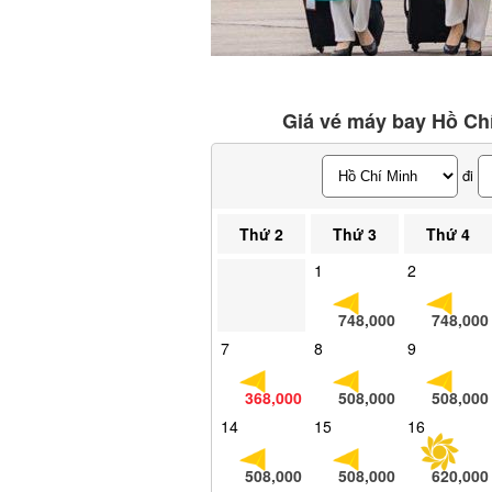
Giá vé máy bay Hồ Chí
đi
Thứ 2
Thứ 3
Thứ 4
1
2
748,000
748,000
7
8
9
368,000
508,000
508,000
14
15
16
508,000
508,000
620,000