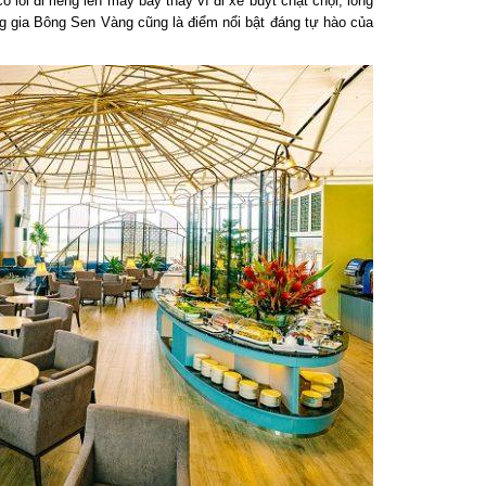
lối đi riêng lên máy bay thay vì đi xe buýt chật chội, lòng
gia Bông Sen Vàng cũng là điểm nổi bật đáng tự hào của