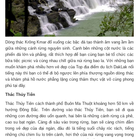
Dòng thác Krông Kmar đổ xuống các bậc đá tạo thành âm vang ầm ầm
giữa những cánh rừng nguyên sinh. Cạnh bên những cột nước là các
phiến đá lớn và phẳng, rất thích hợp để bạn cùng bạn bè tổ chức các
bữa tiệc picnic và cùng nhau chill giữa núi rừng bao la. Với những bạn
muốn khám phá nhiều hơn vẻ đẹp của Top địa điểm du lịch DakLak nổi
tiếng này thì bạn có thể đi bộ ngược lên phía thượng nguồn dòng thác
và khám phá hồ nước phẳng lặng cùng thảm thực vật vô cùng phong
phú tại đây.
Thác Thủy Tiên
Thác Thủy Tiên cách thành phố Buôn Ma Thuột khoảng hơn 50 km về
hướng Đông Bắc. Trên đường vào thác Thủy Tiên, bạn sẽ đi qua
những con đường đèo uốn quanh, hai bên là những cánh rừng cà phê,
cao su bạt ngàn. Càng đi sâu vào trong rừng, bạn sẽ càng chìm đắm
trong vẻ đẹp của đại ngàn, đâu đó là tiếng suối chảy róc rách, tiếng
những chú chim líu lo trên cành, hơi thở của núi rừng vang vọng trong