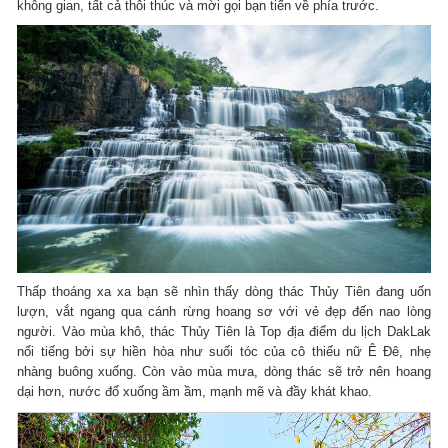
không gian, tất cả thôi thúc và mời gọi bạn tiến về phía trước.
Thấp thoáng xa xa bạn sẽ nhìn thấy dòng thác Thủy Tiên đang uốn
lượn, vắt ngang qua cánh rừng hoang sơ với vẻ đẹp đến nao lòng
người. Vào mùa khô, thác Thủy Tiên là Top địa điểm du lịch DakLak
nổi tiếng bởi sự hiền hòa như suối tóc của cô thiếu nữ Ê Đê, nhẹ
nhàng buông xuống. Còn vào mùa mưa, dòng thác sẽ trở nên hoang
dại hơn, nước đổ xuống ầm ầm, mạnh mẽ và đầy khát khao.