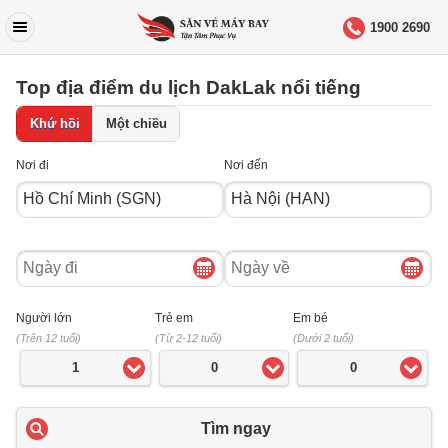
1900 2690
Top địa điểm du lịch DakLak nổi tiếng
Khứ hồi
Một chiều
Nơi đi
Nơi đến
Ngày
Ngày
đi
về
Người lớn
Trẻ em
Em bé
(Trên 12 tuổi)
(Từ 2-12 tuổi)
(Dưới 2 tuổi)
1
0
0
Tìm ngay