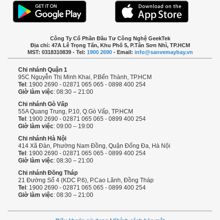
Công Ty Cổ Phần Đầu Tư Công Nghệ GeekTek
Địa chỉ: 47A Lê Trọng Tấn, Khu Phố 5, P.Tân Sơn Nhì, TP.HCM
MST: 0318310839 - Tel:
1900 2690
- Email:
info@sanvemaybay.vn
Chi nhánh Quận 1
95C Nguyễn Thị Minh Khai, P.Bến Thành, TP.HCM
Tel
: 1900 2690 - 02871 065 065 - 0898 400 254
Giờ làm việc
: 08:30 – 21:00
Chi nhánh Gò Vấp
55A Quang Trung, P.10, Q.Gò Vấp, TP.HCM
Tel
: 1900 2690 - 02871 065 065 - 0899 400 254
Giờ làm việc
: 09:00 – 19:00
Chi nhánh Hà Nội
414 Xã Đàn, Phường Nam Đồng, Quận Đống Đa, Hà Nội
Tel
: 1900 2690 - 02871 065 065 - 0899 400 254
Giờ làm việc
: 08:30 – 21:00
Chi nhánh Đồng Tháp
21 Đường Số 4 (KDC P.6), P.Cao Lãnh, Đồng Tháp
Tel
: 1900 2690 - 02871 065 065 - 0899 400 254
Giờ làm việc
: 08:30 – 21:00