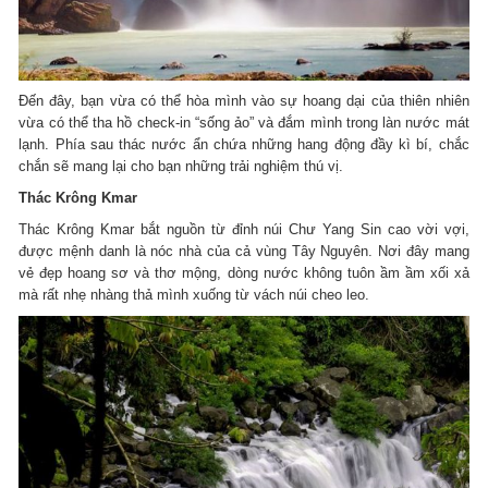
Đến đây, bạn vừa có thể hòa mình vào sự hoang dại của thiên nhiên
vừa có thể tha hồ check-in “sống ảo” và đắm mình trong làn nước mát
lạnh. Phía sau thác nước ẩn chứa những hang động đầy kì bí, chắc
chắn sẽ mang lại cho bạn những trải nghiệm thú vị.
Thác Krông Kmar
Thác Krông Kmar bắt nguồn từ đỉnh núi Chư Yang Sin cao vời vợi,
được mệnh danh là nóc nhà của cả vùng Tây Nguyên. Nơi đây mang
vẻ đẹp hoang sơ và thơ mộng, dòng nước không tuôn ầm ầm xối xả
mà rất nhẹ nhàng thả mình xuống từ vách núi cheo leo.