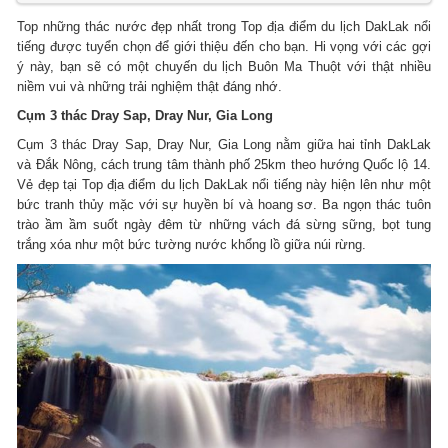
Top những thác nước đẹp nhất trong Top địa điểm du lịch DakLak nổi
tiếng được tuyển chọn để giới thiệu đến cho bạn. Hi vọng với các gợi
ý này, bạn sẽ có một chuyến du lịch Buôn Ma Thuột với thật nhiều
niềm vui và những trải nghiệm thật đáng nhớ.
Cụm 3 thác Dray Sap, Dray Nur, Gia Long
Cụm 3 thác Dray Sap, Dray Nur, Gia Long nằm giữa hai tỉnh DakLak
và Đắk Nông, cách trung tâm thành phố 25km theo hướng Quốc lộ 14.
Vẻ đẹp tại Top địa điểm du lịch DakLak nổi tiếng này hiện lên như một
bức tranh thủy mặc với sự huyền bí và hoang sơ. Ba ngọn thác tuôn
trào ầm ầm suốt ngày đêm từ những vách đá sừng sững, bọt tung
trắng xóa như một bức tường nước khổng lồ giữa núi rừng.