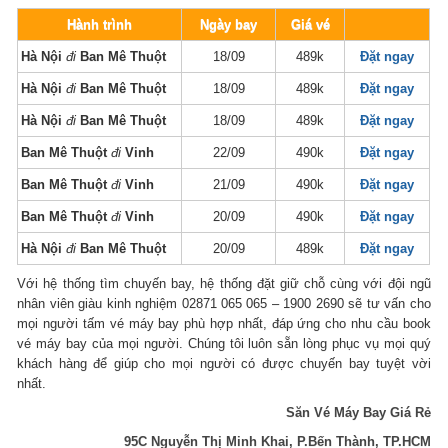
Hành trình
Ngày bay
Giá vé
Hà Nội
đi
Ban Mê Thuột
18/09
489k
Đặt ngay
Hà Nội
đi
Ban Mê Thuột
18/09
489k
Đặt ngay
Hà Nội
đi
Ban Mê Thuột
18/09
489k
Đặt ngay
Ban Mê Thuột
đi
Vinh
22/09
490k
Đặt ngay
Ban Mê Thuột
đi
Vinh
21/09
490k
Đặt ngay
Ban Mê Thuột
đi
Vinh
20/09
490k
Đặt ngay
Hà Nội
đi
Ban Mê Thuột
20/09
489k
Đặt ngay
Với hệ thống tìm chuyến bay, hệ thống đặt giữ chỗ cùng với đội ngũ
nhân viên giàu kinh nghiệm 02871 065 065 – 1900 2690 sẽ tư vấn cho
mọi người tấm vé máy bay phù hợp nhất, đáp ứng cho nhu cầu book
vé máy bay của mọi người. Chúng tôi luôn sẵn lòng phục vụ mọi quý
khách hàng để giúp cho mọi người có được chuyến bay tuyệt vời
nhất.
Săn Vé Máy Bay Giá Rẻ
95C Nguyễn Thị Minh Khai, P.Bến Thành, TP.HCM