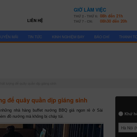
GIỜ LÀM VIỆC
08h đến 21h
THỨ 2 - THỨ 6:
LIÊN HỆ
08h30 đến 20h
THỨ 7 - CN:
UYẾN MÃI
TIN TỨC
KINH NGHIỆM BAY
BÁO CHÍ
THANH T
ất lượng để quây quần dịp giáng sinh
g để quây quần dịp giáng sinh
 những nhà hàng buffet nướng BBQ giá ngon rẻ ở Sài
Khứ h
hèm đồ nướng mà không bị cháy túi.
Hà Nội (