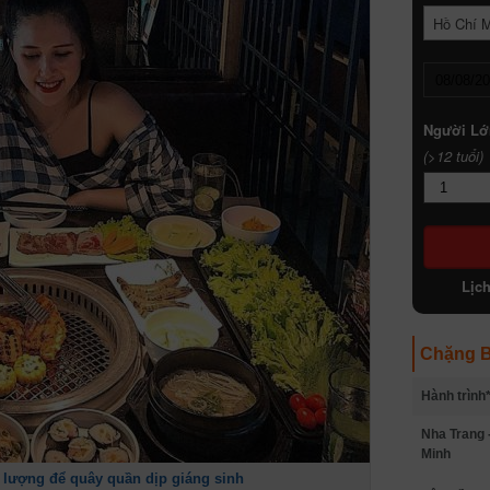
Hồ Chí 
Người Lớ
(>12 tuổi)
Lịc
Chặng B
Hành trình
Nha Trang 
Minh
 lượng để quây quần dịp giáng sinh