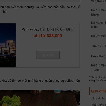
Vân Đồn - 
Nếu bạn biết thêm những địa điểm nào hấp dẫn, có thể để
Hồ Chí Min
m nhé!
Nhơn
Đà Nẵng - 
Minh
Vé máy bay Hà Nội đi Hồ Chí Minh
chỉ từ 638,000
Hồ Chí Minh
Tam Kỳ - H
Huế - Hồ C
Hồ Chí Min
Trang
* Chưa bao gồm
1 khá dễ tìm có một nhà hàng chuyên phục vụ buffet món
trong chuyến b
Quy dịn
Quy định m
cần biết
Mẫu giấy 