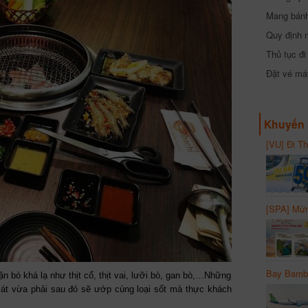
Mang bánh 
đồng
Quy định 
Thủ tục đ
Đặt vé máy
Khuyến 
[VU] Đi T
giảm 50% 
[SPA] Mừn
20%
Bay Bambo
 bò khá lạ như thịt cổ, thịt vai, lưỡi bò, gan bò,…Những
lát vừa phải sau đó sẽ ướp cùng loại sốt mà thực khách