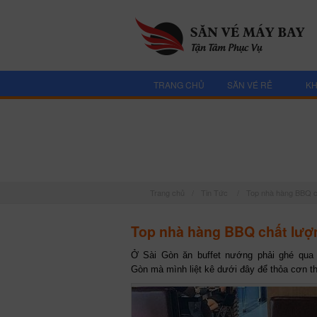
TRANG CHỦ
SĂN VÉ RẺ
KH
Trang chủ
/
Tin Tức
/
Top nhà hàng BBQ ch
Top nhà hàng BBQ chất lượn
Ở Sài Gòn ăn buffet nướng phải ghé qua
Gòn mà mình liệt kê dưới đây để thỏa cơn t