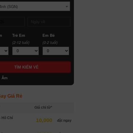
Minh (SGN)
n
Trẻ Em
Em Bé
(2-12 tuổi)
(0-2 tuổi)
h Âm
ay Giá Rẻ
*
Giá chỉ từ*
- Hồ Chí
10,000
đặt ngay