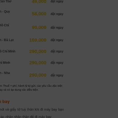
49,000
Cần Thơ
đặt ngay
h - Quy
58,000
đặt ngay
Hồ Chí
90,000
đặt ngay
169,000
 - Đà Lạt
đặt ngay
290,000
ồ Chí Minh
đặt ngay
290,000
hí Minh
đặt ngay
h - Nha
290,000
đặt ngay
: Thuế + phí, hành lý ký gửi, các yêu cầu đặc biệt
ay và có áp dụng các điều kiện.
h bay
ới về giấy tờ tuỳ thân khi đi máy bay bạn
xác nhận nhân thân để đi máy bay