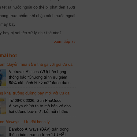
tét ra nước ngoài có thể bị phạt đến 150tr
mang thực phẩm khi nhập cảnh nước ngoài
i máy bay
 bay bị sai tên xử lý như thế nào?
Xem tiếp >>
mãi hot
hâm Quyến mua sắm thả ga với gói ưu đã
phí gói cước
Vietravel Airlines (VU) trân trọng
thông báo “Chương trình ưu giảm
50% giá hành lý ký gửi” đang được
triển khai cho đường bay quốc tế mới
g khai trường đường bay mới với ưu đãi
kết nối từ TP. Hồ Chí Minh
(SGN) đi Thâm Quyến – Trung Quốc
Từ 06/07/2026, Sun PhuQuoc
(SZX), chi tiết như sau: LỊCH BAY
Airways chính thức mở bán vé cho
CHI TIẾT Đường bay SHCB Giờ khởi
hai đường bay mới, kết nối những
hành Giờ đến Tần suất…
điểm đến giàu trải nghiệm, giúp hành
o Airways – Ưu đãi hành lý
khách khám phá vẻ đẹp thiên nhiên
và văn hóa của miền Trung Việt Nam.
Bamboo Airways (BAV) trân trọng
Thông tin đường bay mới Đường bay
thông báo chương trình “ƯU ĐÃI