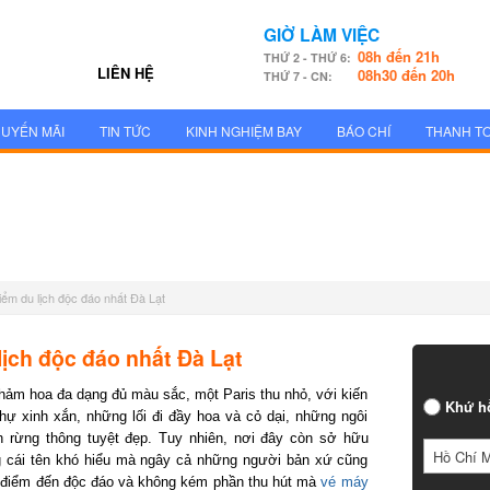
GIỜ LÀM VIỆC
08h đến 21h
THỨ 2 - THỨ 6:
LIÊN HỆ
08h30 đến 20h
THỨ 7 - CN:
UYẾN MÃI
TIN TỨC
KINH NGHIỆM BAY
BÁO CHÍ
THANH T
iểm du lịch độc đáo nhất Đà Lạt
ịch độc đáo nhất Đà Lạt
hảm hoa đa dạng đủ màu sắc, một Paris thu nhỏ, với kiến
Khứ h
hự xinh xắn, những lối đi đầy hoa và cỏ dại, những ngôi
 rừng thông tuyệt đẹp. Tuy nhiên, nơi đây còn sở hữu
Hồ Chí 
g cái tên khó hiểu mà ngây cả những người bản xứ cũng
3 điểm đến độc đáo và không kém phần thu hút mà
vé máy