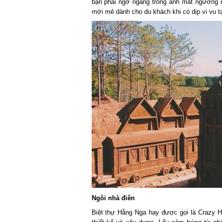
bạn phải ngỡ ngàng trong ánh mắt ngưỡng m
mới mẻ dành cho du khách khi có dịp vi vu tạ
Ngôi nhà điên
Biệt thự Hằng Nga hay được gọi là Crazy Ho