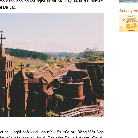
ộ dành cho người nghệ sĩ tài ba. Đây sẽ là trải nghiệm
i Đà Lạt.
Sunday să
Sanvemay
use – ngôi nhà kì dị, do nữ kiến trúc sư Đặng Việt Nga