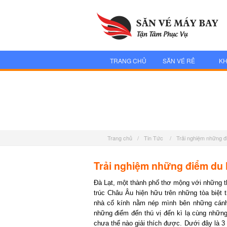
TRANG CHỦ
SĂN VÉ RẺ
KH
Trang chủ
/
Tin Tức
/
Trải nghiệm những đ
Trải nghiệm những điểm du l
Đà Lạt, một thành phố thơ mộng với những t
trúc Châu Âu hiện hữu trên những tòa biệt t
nhà cổ kính nằm nép mình bên những cánh
những điểm đến thú vị đến kì lạ cùng nhữn
chưa thể nào giải thích được. Dưới đây là 