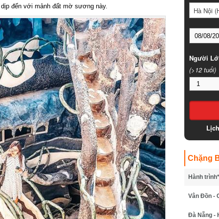
ó dịp đến với mảnh đất mờ sương này.
Hà Nội (
Người Lớ
(>12 tuổi)
Lịc
Chặng B
Hành trình
Vân Đồn - 
Đà Nẵng - 