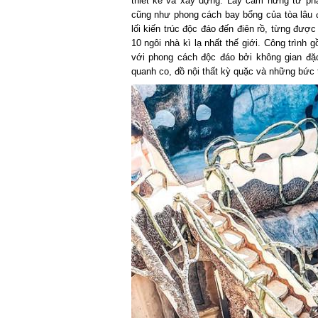
thiết kế và xây dựng. Lấy cảm hứng từ phẩ
cũng như phong cách bay bổng của tòa lâu đà
lối kiến trúc độc đáo đến điên rồ, từng đượ
10 ngôi nhà kì lạ nhất thế giới. Công trình
với phong cách độc đáo bởi không gian đặc
quanh co, đồ nội thất kỳ quặc và những bức 