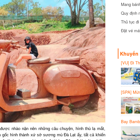
Mang bánh 
đồng
Quy định 
Thủ tục đ
Đặt vé máy
Khuyến 
[VU] Đi T
giảm 50% 
[SPA] Mừn
20%
Bay Bambo
 được nhào nặn nên những câu chuyện, hình thù lạ mắt,
gốc hình thành xứ sở sương mù Đà Lạt ấy, tất cả khiến