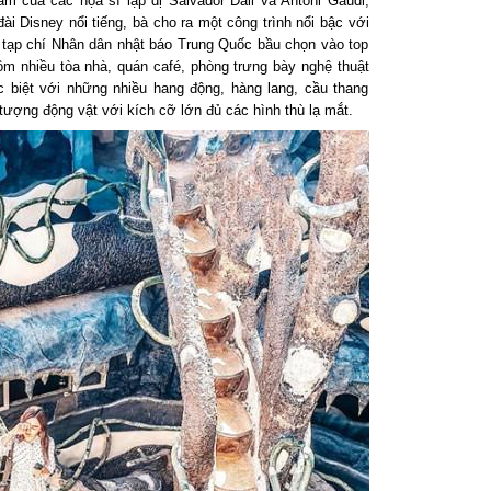
m của các họa sĩ lập dị Salvador Dali và Antoni Gaudi,
i Disney nổi tiếng, bà cho ra một công trình nổi bậc với
c tạp chí Nhân dân nhật báo Trung Quốc bầu chọn vào top
 gồm nhiều tòa nhà, quán café, phòng trưng bày nghệ thuật
 biệt với những nhiều hang động, hàng lang, cầu thang
tượng động vật với kích cỡ lớn đủ các hình thù lạ mắt.