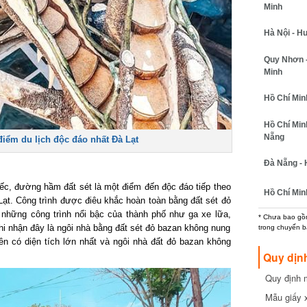
Minh
Hà Nội - H
Quy Nhơn -
Minh
Hồ Chí Minh
Hồ Chí Min
Nẵng
iểm du lịch độc đáo nhất Đà Lạt
Đà Nẵng - 
ếc, đường hầm đất sét là một điểm đến độc đáo tiếp theo
Hồ Chí Min
ạt. Công trình được điêu khắc hoàn toàn bằng đất sét đỏ
i những công trình nổi bậc của thành phố như ga xe lữa,
* Chưa bao gồm
i nhận đây là ngôi nhà bằng đất sét đỏ bazan không nung
trong chuyến b
ên có diện tích lớn nhất và ngôi nhà đất đỏ bazan không
Quy dịn
Quy định m
cần biết
Mẫu giấy 