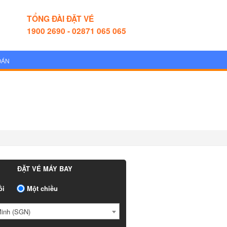
TỔNG ĐÀI ĐẶT VÉ
1900 2690 - 02871 065 065
OÁN
ĐẶT VÉ MÁY BAY
ồi
Một chiều
Minh (SGN)