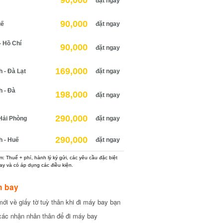
90,000
đặt ngay
90,000
uế
đặt ngay
 Hồ Chí
90,000
đặt ngay
169,000
 - Đà Lạt
đặt ngay
h - Đà
198,000
đặt ngay
290,000
Hải Phòng
đặt ngay
290,000
h - Huế
đặt ngay
: Thuế + phí, hành lý ký gửi, các yêu cầu đặc biệt
ay và có áp dụng các điều kiện.
h bay
ới về giấy tờ tuỳ thân khi đi máy bay bạn
xác nhận nhân thân để đi máy bay