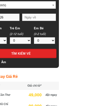
HAN)
n
Trẻ Em
Em Bé
(2-12 tuổi)
(0-2 tuổi)
h Âm
ay Giá Rẻ
*
Giá chỉ từ*
49,000
Cần Thơ
đặt ngay
Hồ Chí