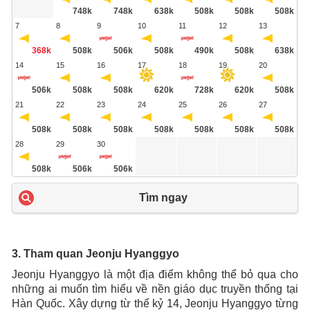
748k
748k
638k
508k
508k
508k
7
8
9
10
11
12
13
368k
508k
506k
508k
490k
508k
638k
14
15
16
17
18
19
20
506k
508k
508k
620k
728k
620k
508k
21
22
23
24
25
26
27
508k
508k
508k
508k
508k
508k
508k
28
29
30
508k
506k
506k
Tìm ngay
3. Tham quan Jeonju Hyanggyo
Jeonju Hyanggyo là một địa điểm không thể bỏ qua cho
những ai muốn tìm hiểu về nền giáo dục truyền thống tại
Hàn Quốc. Xây dựng từ thế kỷ 14, Jeonju Hyanggyo từng