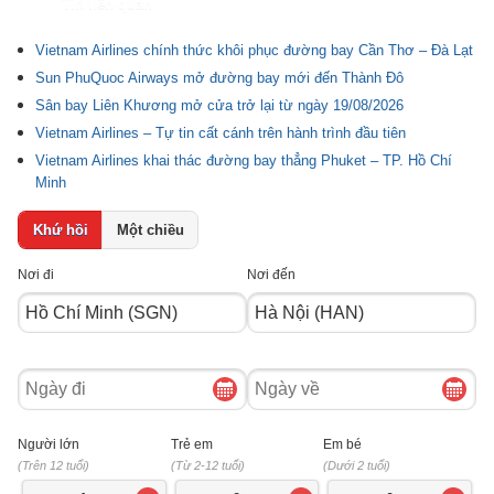
Tin liên quan
Vietnam Airlines chính thức khôi phục đường bay Cần Thơ – Đà Lạt
Sun PhuQuoc Airways mở đường bay mới đến Thành Đô
Sân bay Liên Khương mở cửa trở lại từ ngày 19/08/2026
Vietnam Airlines – Tự tin cất cánh trên hành trình đầu tiên
Vietnam Airlines khai thác đường bay thẳng Phuket – TP. Hồ Chí
Minh
Khứ hồi
Một chiều
Nơi đi
Nơi đến
Ngày
Ngày
đi
về
Người lớn
Trẻ em
Em bé
(Trên 12 tuổi)
(Từ 2-12 tuổi)
(Dưới 2 tuổi)