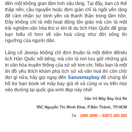
đến một không gian tâm linh sâu lắng. Tại đây, bạn có thể
thắp nến, cầu nguyện hoặc đơn giản chỉ là ngồi yên lặng
để cảm nhận sự bình yên và thanh thản trong tâm hồn.
Đây không chỉ là một hoạt động tôn giáo mà còn là một
trải nghiệm văn hóa thú vị khi đi du lịch Hàn Quốc để giúp
bạn hiểu rõ hơn về văn hoá cũng như đời sống tín
ngưỡng của người dân.
Làng cổ Jeonju không chỉ đơn thuần là một điểm đếndu
lịch Hàn Quốc nổi tiếng, mà còn là nơi lưu giữ những giá
trị văn hóa truyền thống của xứ sở kim chi. Nếu bạn là một
tín đồ yêu thích khám phá lịch sử và văn hoá thì còn chờ
đợi gì nữa, hãy gọi ngay đến
Sanvemaybay
để chúng tôi
hổ trợ bạn book vé máy bay giá rẻ và cùng vi vu trên mọi
nẻo đường tại quốc gia xinh đẹp này nhé!
Săn Vé Máy Bay Giá Rẻ
95C Nguyễn Thị Minh Khai, P.Bến Thành, TP.HCM
Tel :
1900 2690
–
02871 065 065