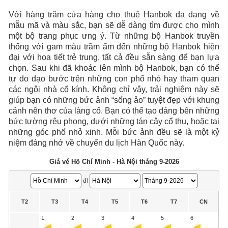
Với hàng trăm cửa hàng cho thuê Hanbok đa dạng về
mẫu mã và màu sắc, bạn sẽ dễ dàng tìm được cho mình
một bộ trang phục ưng ý. Từ những bộ Hanbok truyền
thống với gam màu trầm ấm đến những bộ Hanbok hiện
đại với họa tiết trẻ trung, tất cả đều sẵn sàng để bạn lựa
chọn. Sau khi đã khoác lên mình bộ Hanbok, bạn có thể
tự do dạo bước trên những con phố nhỏ hay tham quan
các ngôi nhà cổ kính. Không chỉ vậy, trải nghiệm này sẽ
giúp bạn có những bức ảnh “sống ảo” tuyệt đẹp với khung
cảnh nên thơ của làng cổ. Bạn có thể tạo dáng bên những
bức tường rêu phong, dưới những tán cây cổ thụ, hoặc tại
những góc phố nhỏ xinh. Mỗi bức ảnh đều sẽ là một kỷ
niệm đáng nhớ về chuyến du lịch Hàn Quốc này.
Giá vé Hồ Chí Minh - Hà Nội tháng 9-2026
đi
T2
T3
T4
T5
T6
T7
CN
1
2
3
4
5
6