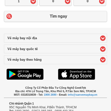
1
0
0
Tìm ngay
Vé máy bay nội địa
click to expand contents
Vé máy bay quốc tế
click to expand contents
Vé máy bay theo hãng
click to expand contents
Công Ty Cổ Phần Đầu Tư Công Nghệ GeekTek
Địa chỉ: 47A Lê Trọng Tấn, Khu Phố 5, P.Tân Sơn Nhì, TP.HCM
MST: 0318310839 - Tel:
1900 2690
- Email:
info@sanvemaybay.vn
Chi nhánh Quận 1
95C Nguyễn Thị Minh Khai, P.Bến Thành, TP.HCM
Tel
: 1900 2690 - 02871 065 065 - 0898 400 254