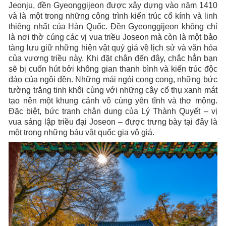
Jeonju, đền Gyeonggijeon được xây dựng vào năm 1410
và là một trong những công trình kiến trúc cổ kính và linh
thiêng nhất của Hàn Quốc. Đền Gyeonggijeon không chỉ
là nơi thờ cúng các vị vua triều Joseon mà còn là một bảo
tàng lưu giữ những hiện vật quý giá về lịch sử và văn hóa
của vương triều này. Khi đặt chân đến đây, chắc hẳn bạn
sẽ bị cuốn hút bởi không gian thanh bình và kiến trúc độc
đáo của ngôi đền. Những mái ngói cong cong, những bức
tường trắng tinh khôi cùng với những cây cổ thụ xanh mát
tạo nên một khung cảnh vô cùng yên tĩnh và thơ mộng.
Đặc biệt, bức tranh chân dung của Lý Thành Quyết – vị
vua sáng lập triều đại Joseon – được trưng bày tại đây là
một trong những báu vật quốc gia vô giá.