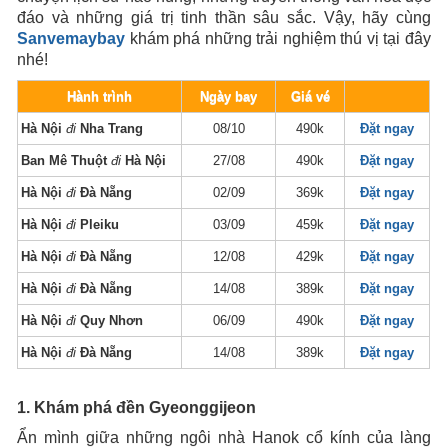
đáo và những giá trị tinh thần sâu sắc. Vậy, hãy cùng
Sanvemaybay
khám phá những trải nghiệm thú vị tại đây
nhé!
Hành trình
Ngày bay
Giá vé
Hà Nội
đi
Nha Trang
08/10
490k
Đặt ngay
Ban Mê Thuột
đi
Hà Nội
27/08
490k
Đặt ngay
Hà Nội
đi
Đà Nẵng
02/09
369k
Đặt ngay
Hà Nội
đi
Pleiku
03/09
459k
Đặt ngay
Hà Nội
đi
Đà Nẵng
12/08
429k
Đặt ngay
Hà Nội
đi
Đà Nẵng
14/08
389k
Đặt ngay
Hà Nội
đi
Quy Nhơn
06/09
490k
Đặt ngay
Hà Nội
đi
Đà Nẵng
14/08
389k
Đặt ngay
1. Khám phá đền Gyeonggijeon
Ẩn mình giữa những ngôi nhà Hanok cổ kính của làng