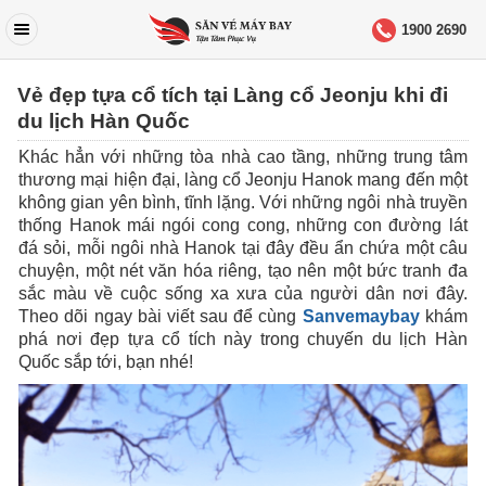
1900 2690
Vẻ đẹp tựa cổ tích tại Làng cổ Jeonju khi đi
du lịch Hàn Quốc
Khác hẳn với những tòa nhà cao tầng, những trung tâm
thương mại hiện đại, làng cổ Jeonju Hanok mang đến một
không gian yên bình, tĩnh lặng. Với những ngôi nhà truyền
thống Hanok mái ngói cong cong, những con đường lát
đá sỏi, mỗi ngôi nhà Hanok tại đây đều ẩn chứa một câu
chuyện, một nét văn hóa riêng, tạo nên một bức tranh đa
sắc màu về cuộc sống xa xưa của người dân nơi đây.
Theo dõi ngay bài viết sau để cùng
Sanvemaybay
khám
phá nơi đẹp tựa cổ tích này trong chuyến du lịch Hàn
Quốc sắp tới, bạn nhé!