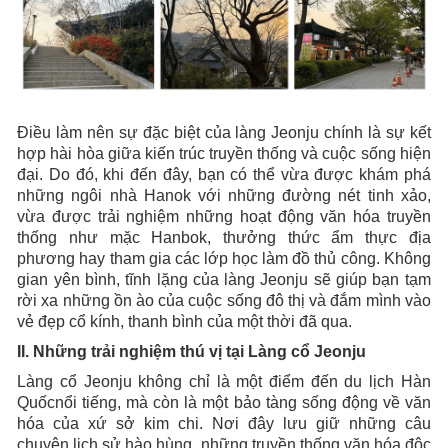
Điều làm nên sự đặc biệt của làng Jeonju chính là sự kết
hợp hài hòa giữa kiến trúc truyền thống và cuộc sống hiện
đại. Do đó, khi đến đây, bạn có thể vừa được khám phá
những ngôi nhà Hanok với những đường nét tinh xảo,
vừa được trải nghiệm những hoạt động văn hóa truyền
thống như mặc Hanbok, thưởng thức ẩm thực địa
phương hay tham gia các lớp học làm đồ thủ công. Không
gian yên bình, tĩnh lặng của làng Jeonju sẽ giúp bạn tạm
rời xa những ồn ào của cuộc sống đô thị và đắm mình vào
vẻ đẹp cổ kính, thanh bình của một thời đã qua.
II. Những trải nghiệm thú vị tại Làng cổ Jeonju
Làng cổ Jeonju không chỉ là một điểm đến du lịch Hàn
Quốcnổi tiếng, mà còn là một bảo tàng sống động về văn
hóa của xứ sở kim chi. Nơi đây lưu giữ những câu
chuyện lịch sử hào hùng, những truyền thống văn hóa độc