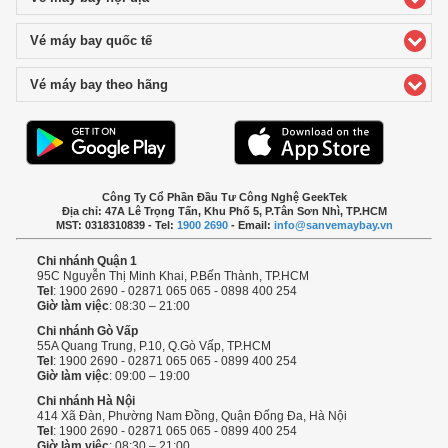
Vé máy bay quốc tế
click to expand contents
Vé máy bay theo hãng
click to expand contents
Công Ty Cổ Phần Đầu Tư Công Nghệ GeekTek
Địa chỉ: 47A Lê Trọng Tấn, Khu Phố 5, P.Tân Sơn Nhì, TP.HCM
MST: 0318310839 - Tel:
1900 2690
- Email:
info@sanvemaybay.vn
Chi nhánh Quận 1
95C Nguyễn Thị Minh Khai, P.Bến Thành, TP.HCM
Tel
: 1900 2690 - 02871 065 065 - 0898 400 254
Giờ làm việc
: 08:30 – 21:00
Chi nhánh Gò Vấp
55A Quang Trung, P.10, Q.Gò Vấp, TP.HCM
Tel
: 1900 2690 - 02871 065 065 - 0899 400 254
Giờ làm việc
: 09:00 – 19:00
Chi nhánh Hà Nội
414 Xã Đàn, Phường Nam Đồng, Quận Đống Đa, Hà Nội
Tel
: 1900 2690 - 02871 065 065 - 0899 400 254
Giờ làm việc
: 08:30 – 21:00