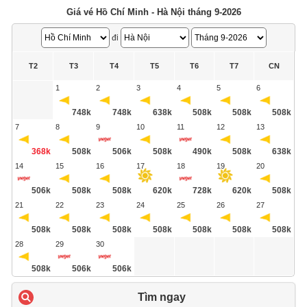
Giá vé Hồ Chí Minh - Hà Nội tháng 9-2026
đi
T2
T3
T4
T5
T6
T7
CN
1
2
3
4
5
6
748k
748k
638k
508k
508k
508k
7
8
9
10
11
12
13
368k
508k
506k
508k
490k
508k
638k
14
15
16
17
18
19
20
506k
508k
508k
620k
728k
620k
508k
21
22
23
24
25
26
27
508k
508k
508k
508k
508k
508k
508k
28
29
30
508k
506k
506k
Tìm ngay