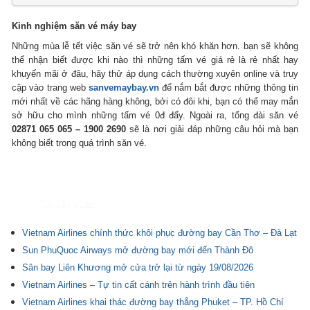
Kinh nghiệm săn vé máy bay
Những mùa lễ tết việc săn vé sẽ trở nên khó khăn hơn. bạn sẽ không
thể nhận biết được khi nào thì những tấm vé giá rẻ là rẻ nhất hay
khuyến mãi ở đâu, hãy thử áp dụng cách thường xuyên online và truy
cập vào trang web
sanvemaybay.vn
để nắm bắt được những thông tin
mới nhất về các hãng hàng không, bởi có đôi khi, bạn có thể may mắn
sở hữu cho mình những tấm vé 0đ đấy. Ngoài ra, tổng đài săn vé
02871 065 065 – 1900 2690
sẽ là nơi giải đáp những câu hỏi mà bạn
không biết trong quá trình săn vé.
Tin liên quan
Vietnam Airlines chính thức khôi phục đường bay Cần Thơ – Đà Lạt
Sun PhuQuoc Airways mở đường bay mới đến Thành Đô
Sân bay Liên Khương mở cửa trở lại từ ngày 19/08/2026
Vietnam Airlines – Tự tin cất cánh trên hành trình đầu tiên
Vietnam Airlines khai thác đường bay thẳng Phuket – TP. Hồ Chí