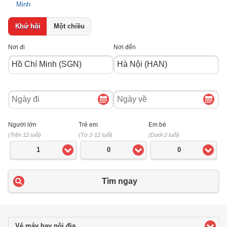
Minh
Khứ hồi
Một chiều
Nơi đi
Nơi đến
Ngày
Ngày
đi
về
Người lớn
Trẻ em
Em bé
(Trên 12 tuổi)
(Từ 2-12 tuổi)
(Dưới 2 tuổi)
1
0
0
Tìm ngay
Vé máy bay nội địa
click to expand contents