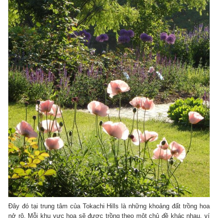
Đây đó tại trung tâm của Tokachi Hills là những khoảng đất trồng hoa
nở rộ. Mỗi khu vực hoa sẽ được trồng theo một chủ đề khác nhau, ví