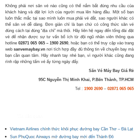
Không phải nơi săn vé nào cũng có thể nắm bắt đúng nhu cầu của
khách hàng và đặt lợi ích của người mua lên hàng đầu. Một số bạn
luôn thắc mắc tại sao mình luôn mua phải vé đắt, sao người khác có
thể săn vé dễ dàng. Đơn giản chỉ là bạn chứ có công thức săn vé
đúng cách tại đúng “địa chỉ” mà thôi. Hãy liên hệ ngay đến tổng đài đặt
vé để nhận được sự tư vấn bổ ích từ đội ngũ nhân viên thông qua
hotline
02871 065 065 – 1900 2690
, hoặc bạn có thể truy cập vào trang
web
sanvemaybay.vn
nơi tích hợp đầy đủ thông tin về chuyến bay mà
bạn cần quan tâm. Hãy nhanh tay nhé bạn, vì người khác cũng đang
rình rập những tấm vé ấy từng ngày đấy.
Săn Vé Máy Bay Giá Rẻ
95C Nguyễn Thị Minh Khai, P.Bến Thành, TP.HCM
Tel :
1900 2690
–
02871 065 065
Tin liên quan
Vietnam Airlines chính thức khôi phục đường bay Cần Thơ – Đà Lạt
Sun PhuQuoc Airways mở đường bay mới đến Thành Đô