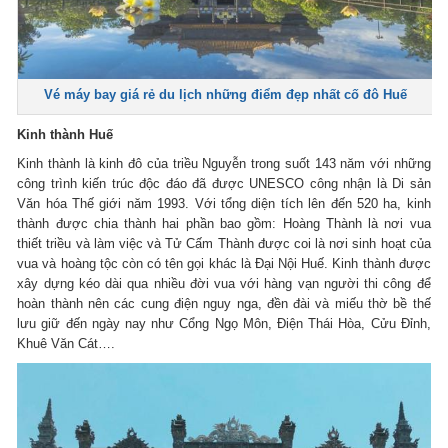
Vé máy bay giá rẻ du lịch những điểm đẹp nhất cố đô Huế
Kinh thành Huế
Kinh thành là kinh đô của triều Nguyễn trong suốt 143 năm với những
công trình kiến trúc độc đáo đã được UNESCO công nhận là Di sản
Văn hóa Thế giới năm 1993. Với tổng diện tích lên đến 520 ha, kinh
thành được chia thành hai phần bao gồm: Hoàng Thành là nơi vua
thiết triều và làm việc và Tử Cấm Thành được coi là nơi sinh hoạt của
vua và hoàng tộc còn có tên gọi khác là Đại Nội Huế. Kinh thành được
xây dựng kéo dài qua nhiều đời vua với hàng vạn người thi công để
hoàn thành nên các cung điện nguy nga, đền đài và miếu thờ bề thế
lưu giữ đến ngày nay như Cổng Ngọ Môn, Điện Thái Hòa, Cửu Đỉnh,
Khuê Văn Cát….