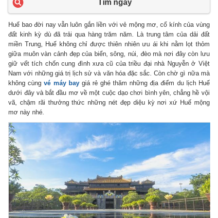
Tìm ngay
Huế bao đời nay vẫn luôn gắn liền với vẻ mộng mơ, cổ kính của vùng
đất kinh kỳ dù đã trải qua hàng trăm năm. Là trung tâm của dải đất
miền Trung, Huế không chỉ được thiên nhiên ưu ái khi nằm lọt thỏm
giữa muôn vàn cảnh đẹp của biển, sông, núi, đèo mà nơi đây còn lưu
giữ vết tích chốn cung đình xưa cũ của triều đại nhà Nguyễn ở Việt
Nam với những giá trị lịch sử và văn hóa đặc sắc. Còn chờ gì nữa mà
không cùng
vé máy bay
giá rẻ ghé thăm những địa điểm du lịch Huế
dưới đây và bắt đầu mơ về một cuộc dạo chơi bình yên, chẳng hề vội
vã, chậm rãi thưởng thức những nét đẹp diệu kỳ nơi xứ Huế mộng
mơ này nhé.