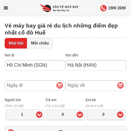
1900 2690
Vé máy bay giá rẻ du lịch những điểm đẹp
nhất cố đô Huế
Khứ hồi
Một chiều
Nơi đi
Nơi đến
Ngày
Ngày
đi
về
Người lớn
Trẻ em
Em bé
(Trên 12 tuổi)
(Từ 2-12 tuổi)
(Dưới 2 tuổi)
1
0
0