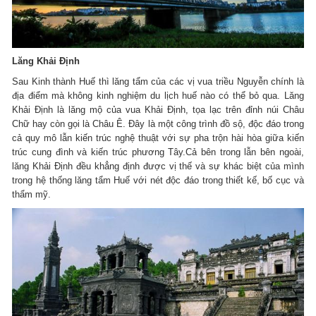
Lăng Khải Định
Sau Kinh thành Huế thì lăng tẩm của các vị vua triều Nguyễn chính là
địa điểm mà không kinh nghiệm du lịch huế nào có thể bỏ qua. Lăng
Khải Định là lăng mộ của vua Khải Định, tọa lạc trên đỉnh núi Châu
Chữ hay còn gọi là Châu Ê. Đây là một công trình đồ sộ, độc đáo trong
cả quy mô lẫn kiến trúc nghệ thuật với sự pha trộn hài hòa giữa kiến
trúc cung đình và kiến trúc phương Tây.Cả bên trong lẫn bên ngoài,
lăng Khải Định đều khẳng định được vị thế và sự khác biệt của mình
trong hệ thống lăng tẩm Huế với nét độc đáo trong thiết kế, bố cục và
thẩm mỹ.