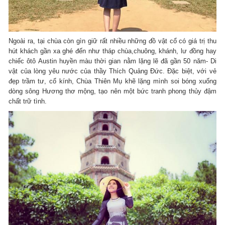
Ngoài ra, tại chùa còn gìn giữ rất nhiều những đồ vật cổ có giá trị thu
hút khách gần xa ghé đến như tháp chùa,chuông, khánh, lư đồng hay
chiếc ôtô Austin huyền màu thời gian nằm lặng lẽ đã gần 50 năm- Di
vật của lòng yêu nước của thầy Thích Quảng Đức. Đặc biệt, với vẻ
đẹp trầm tư, cổ kính, Chùa Thiên Mụ khẽ lặng mình soi bóng xuống
dòng sông Hương thơ mộng, tạo nên một bức tranh phong thủy đậm
chất trữ tình.