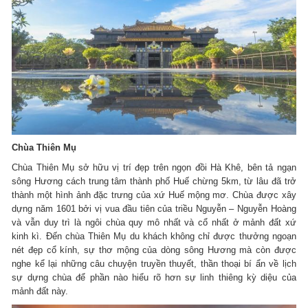
Chùa Thiên Mụ
Chùa Thiên Mụ sở hữu vị trí đẹp trên ngọn đồi Hà Khê, bên tả ngạn
sông Hương cách trung tâm thành phố Huế chừng 5km, từ lâu đã trở
thành một hình ảnh đặc trưng của xứ Huế mộng mơ. Chùa được xây
dựng năm 1601 bởi vị vua đầu tiên của triều Nguyễn – Nguyễn Hoàng
và vẫn duy trì là ngôi chùa quy mô nhất và cổ nhất ở mảnh đất xứ
kinh kì. Đến chùa Thiên Mụ du khách không chỉ được thưởng ngoạn
nét đẹp cổ kính, sự thơ mộng của dòng sông Hương mà còn được
nghe kể lại những câu chuyện truyền thuyết, thần thoại bí ẩn về lịch
sự dựng chùa để phần nào hiểu rõ hơn sự linh thiêng kỳ diệu của
mảnh đất này.