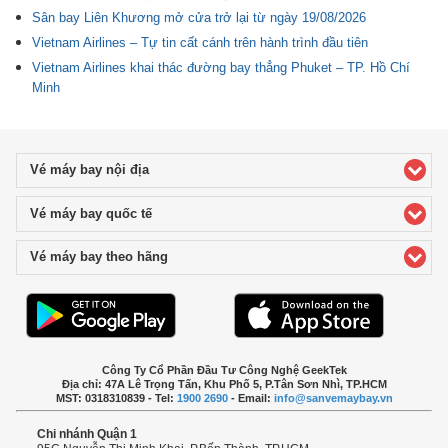
Sân bay Liên Khương mở cửa trở lại từ ngày 19/08/2026
Vietnam Airlines – Tự tin cất cánh trên hành trình đầu tiên
Vietnam Airlines khai thác đường bay thẳng Phuket – TP. Hồ Chí
Minh
Vé máy bay nội địa
click to expand contents
Vé máy bay quốc tế
click to expand contents
Vé máy bay theo hãng
click to expand contents
Công Ty Cổ Phần Đầu Tư Công Nghệ GeekTek
Địa chỉ: 47A Lê Trọng Tấn, Khu Phố 5, P.Tân Sơn Nhì, TP.HCM
MST: 0318310839 - Tel:
1900 2690
- Email:
info@sanvemaybay.vn
Chi nhánh Quận 1