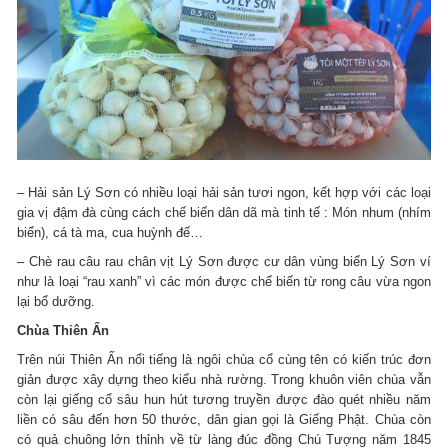
– Hải sản Lý Sơn có nhiều loại hải sản tươi ngon, kết hợp với các loại
gia vị đậm đà cùng cách chế biến dân dã mà tinh tế : Món nhum (nhím
biển), cá tà ma, cua huỳnh đế…
– Chè rau câu rau chân vịt Lý Sơn được cư dân vùng biển Lý Sơn ví
như là loại “rau xanh” vì các món được chế biến từ rong câu vừa ngon
lại bổ dưỡng.
Chùa Thiên Ấn
Trên núi Thiên Ấn nổi tiếng là ngôi chùa cổ cùng tên có kiến trúc đơn
giản được xây dựng theo kiểu nhà rường. Trong khuôn viên chùa vẫn
còn lại giếng cổ sâu hun hút tương truyền được đào quét nhiều năm
liền có sâu đến hơn 50 thước, dân gian gọi là Giếng Phật. Chùa còn
có quả chuông lớn thỉnh về từ làng đúc đồng Chú Tượng năm 1845