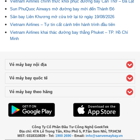
Vietnam Airlines chính thức khôi phục đường bay Cần Thơ – Đà Lạt
Sun PhuQuoc Airways mở đường bay mới đến Thành Đô
Sân bay Liên Khương mở cửa trở lại từ ngày 19/08/2026
Vietnam Airlines – Tự tin cất cánh trên hành trình đầu tiên
Vietnam Airlines khai thác đường bay thẳng Phuket – TP. Hồ Chí
Minh
Vé máy bay nội địa
click to expand contents
Vé máy bay quốc tế
click to expand contents
Vé máy bay theo hãng
click to expand contents
Công Ty Cổ Phần Đầu Tư Công Nghệ GeekTek
Địa chỉ: 47A Lê Trọng Tấn, Khu Phố 5, P.Tân Sơn Nhì, TP.HCM
MST: 0318310839 - Tel:
1900 2690
- Email:
info@sanvemaybay.vn