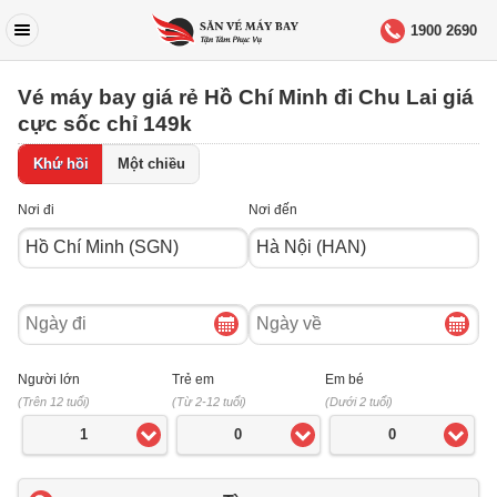
1900 2690
Vé máy bay giá rẻ Hồ Chí Minh đi Chu Lai giá
cực sốc chỉ 149k
Khứ hồi
Một chiều
Nơi đi
Nơi đến
Ngày
Ngày
đi
về
Người lớn
Trẻ em
Em bé
(Trên 12 tuổi)
(Từ 2-12 tuổi)
(Dưới 2 tuổi)
1
0
0