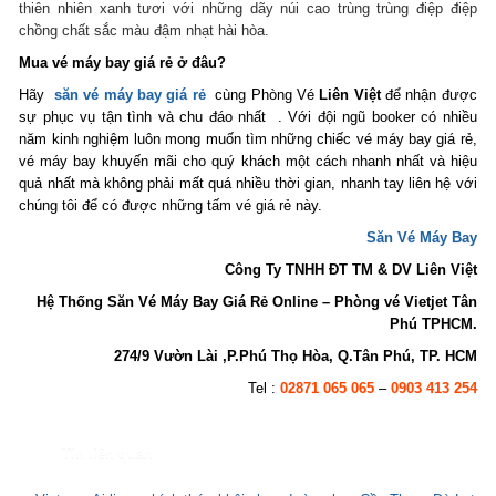
thiên nhiên xanh tươi với những dãy núi cao trùng trùng điệp điệp
chồng chất sắc màu đậm nhạt hài hòa.
Mua vé máy bay giá rẻ ở đâu?
Hãy
săn vé máy bay giá rẻ
cùng Phòng Vé
Liên Việt
để nhận được
sự phục vụ tận tình và chu đáo nhất . Với đội ngũ booker có nhiều
năm kinh nghiệm luôn mong muốn tìm những chiếc vé máy bay giá rẻ,
vé máy bay khuyến mãi cho quý khách một cách nhanh nhất và hiệu
quả nhất mà không phải mất quá nhiều thời gian, nhanh tay liên hệ với
chúng tôi để có được những tấm vé giá rẻ này.
Săn Vé Máy Bay
Công Ty TNHH ĐT TM & DV Liên Việt
Hệ Thống Săn Vé Máy Bay Giá Rẻ Online – Phòng vé Vietjet Tân
Phú TPHCM.
274/9 Vườn Lài ,P.Phú Thọ Hòa, Q.Tân Phú, TP. HCM
Tel :
02871 065 065
–
0903 413 254
Tin liên quan