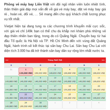
Phòng vé máy bay Liên Việt
với đội ngũ nhân viên luôn nhiệt tình,
thân thiện giải đáp mọi vấn đề về giá vé máy bay, đặt vé máy bay giá
rẻ , hoàn vé, đổi vé, … Sẽ mang đến cho quý khách chất lượng phục
vụ tốt nhất.
Vietjet hiện tại đang tung ra các chương trình khuyến mãi cực sốc,
với giá vé chỉ 149k bạn có thể chu du khắp nơi khám phá những vẻ
đẹp thiên nhiên ban tặng, trong đo có Quãng Ngãi. Chuyến bay từ hai
đầu Tổ quốc là Hà Nội và TP. Hồ Chí Minh đến với vùng đất Quảng
Ngãi, hành trình sẽ kết thúc tại sân bay Chu Lai. Sân bay Chu Lai với
diện tích 3.000 ha đã trở thành sân bay dân sự rộng lớn nhất nước ta.