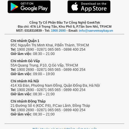
Công Ty Cổ Phần Đầu Tư Công Nghệ GeekTek
Địa chỉ: 47A Lê Trọng Tấn, Khu Phố 5, P.Tân Sơn Nhì, TP.HCM
MST: 0318310839 - Tel:
1900 2690
- Email:
info@sanvemaybay.vn
Chi nhánh Quận 1
95C Nguyễn Thị Minh Khai, P.Bến Thành, TP.HCM
Tel
: 1900 2690 - 02871 065 065 - 0898 400 254
Giờ làm việc
: 08:30 – 21:00
Chi nhánh Gò Vấp
55A Quang Trung, P.10, Q.Gò Vấp, TP.HCM
Tel
: 1900 2690 - 02871 065 065 - 0899 400 254
Giờ làm việc
: 09:00 – 19:00
Chi nhánh Hà Nội
414 Xã Đàn, Phường Nam Đồng, Quận Đống Đa, Hà Nội
Tel
: 1900 2690 - 02871 065 065 - 0899 400 254
Giờ làm việc
: 08:30 – 21:00
Chi nhánh Đồng Tháp
21 Đường Số 4 (KDC P.6), P.Cao Lãnh, Đồng Tháp
Tel
: 1900 2690 - 02871 065 065 - 0899 400 254
Giờ làm việc
: 08:30 – 21:00