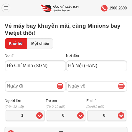
1900 2690
Vé máy bay khuyến mãi, cùng Minions bay
Vietjet thôi!
Khứ hồi
Một chiều
Nơi đi
Nơi đến
Ngày
Ngày
đi
về
Người lớn
Trẻ em
Em bé
(Trên 12 tuổi)
(Từ 2-12 tuổi)
(Dưới 2 tuổi)
1
0
0