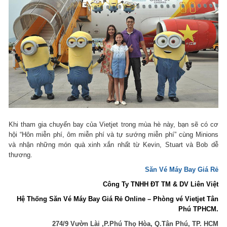
Khi tham gia chuyến bay của Vietjet trong mùa hè này, bạn sẽ có cơ
hội “Hôn miễn phí, ôm miễn phí và tự sướng miễn phí” cùng Minions
và nhận những món quà xinh xắn nhất từ Kevin, Stuart và Bob dễ
thương.
Săn Vé Máy Bay Giá Rẻ
Công Ty TNHH ĐT TM & DV Liên Việt
Hệ Thống Săn Vé Máy Bay Giá Rẻ Online – Phòng vé Vietjet Tân
Phú TPHCM.
274/9 Vườn Lài ,P.Phú Thọ Hòa, Q.Tân Phú, TP. HCM