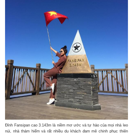
Đỉnh Fansipan cao 3.143m là niềm mơ ước và tự hào của mọi nhà leo
núi, nhà thám hiểm và rất nhiều du khách đam mê chinh phục thiên