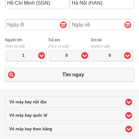
Ngày
Ngày
đi
về
Người lớn
Trẻ em
Em bé
(Trên 12 tuổi)
(Từ 2-12 tuổi)
(Dưới 2 tuổi)
1
0
0
Tìm ngay
Vé máy bay nội địa
click to expand contents
Vé máy bay quốc tế
click to expand contents
Vé máy bay theo hãng
click to expand contents