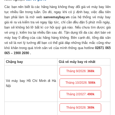
Các bạn nên biết là các hãng hàng không thay đổi giá vé máy bay liên
tục nhiều lần trong tuần. Do đó, ngay khi có ý định bay, việc đầu tiên
bạn phải làm là mở web
sanvemaybay.vn
của hệ thống vé máy bay
giá rẻ ra và kiểm tra vé ngay lập tức, chỉ cần đều đặn 5 phút mỗi ngày,
bạn sẽ không bỏ lỡ bất kì cơ hội quý giá nào. Nếu chưa tìm được giá
vé ưng ý, kiểm tra lại nhiều lần sau đó. Tận dụng tối đa các đợt bán vé
máy bay 0 đồng của các hãng hàng không. Bên cạnh đó, tổng đài săn
vé sẽ là nơi lý tưởng để bạn có thể giải đáp những thắc mắc cũng như
khó khăn trong quá trình săn vé của mình thông qua hotline
02871 065
065 – 1900 2690 .
Chặng bay
Giá vé máy bay rẻ nhất
Tháng 9/2026:
368k
Vé máy bay Hồ Chí Minh đi Hà
Tháng 10/2026:
506k
Nội
Tháng 2/2027:
490k
Tháng 9/2026:
369k