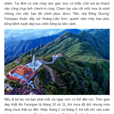
nhiên. Tại đỉnh có một chóp tam giác inox có khắc chữ mà du khách
nào cũng chụp ảnh check-in cùng. Chạm tay vào cột mốc inox là minh
chứng cho việc bạn đã chinh phục được “Nóc nhà Đông Dương”
Fansipan thuộc dãy núi Hoàng Liên Sơn, quanh năm mây bao phủ,
bồng bềnh tuyệt đẹp tựa chốn bồng lai tiên cảnh.
Nếu đi bộ leo núi bạn phải mất vài ngày mới có thể đến nơi. Thời gian
đẹp nhất lên Fansipan là tháng 10 và 11, khi mưa đã dứt nhưng mùa
đông chưa thật sự đến. Hoặc tháng 2 và tháng 3, khi tiết trời vào xuân