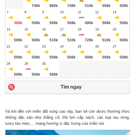
748k
868k
748k
510k
508k
508k
7
8
9
10
11
12
13
368k
508k
508k
508k
490k
508k
508k
14
15
16
17
18
19
20
508k
508k
510k
510k
728k
510k
508k
21
22
23
24
25
26
27
508k
508k
508k
508k
508k
508k
508k
28
29
30
508k
506k
508k
Tìm ngay
Và khi đến với miền đất vùng cao này, bạn sẽ còn được thưởng thức
những đặc sản như thắng cố, thịt lợn cắp nách, các loại rau rừng,
rượu táo mèo,… mang hương vị đặc trưng của miền núi.