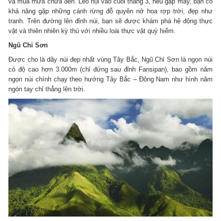
và mùa mưa chưa đến. Leo núi vào cuối tháng 3, nếu gặp may, bạn có
khả năng gặp những cánh rừng đỗ quyên nở hoa rợp trời, đẹp như
tranh. Trên đường lên đỉnh núi, bạn sẽ được khám phá hệ động thực
vật và thiên nhiên kỳ thú với nhiều loài thực vật quý hiếm.
Ngũ Chỉ Sơn
Được cho là dãy núi đẹp nhất vùng Tây Bắc, Ngũ Chỉ Sơn là ngọn núi
có độ cao hơn 3.000m (chỉ đứng sau đỉnh Fansipan), bao gồm năm
ngọn núi chính chạy theo hướng Tây Bắc – Đông Nam như hình năm
ngón tay chỉ thẳng lên trời.