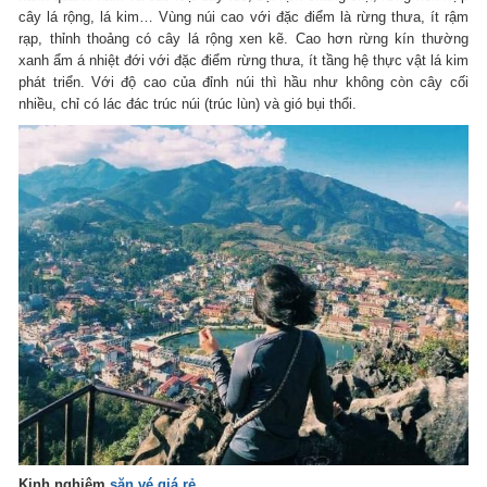
cây lá rộng, lá kim… Vùng núi cao với đặc điểm là rừng thưa, ít rậm
rạp, thỉnh thoảng có cây lá rộng xen kẽ. Cao hơn rừng kín thường
xanh ẩm á nhiệt đới với đặc điểm rừng thưa, ít tầng hệ thực vật lá kim
phát triển. Với độ cao của đỉnh núi thì hầu như không còn cây cối
nhiều, chỉ có lác đác trúc núi (trúc lùn) và gió bụi thổi.
Kinh nghiệm
săn vé giá rẻ