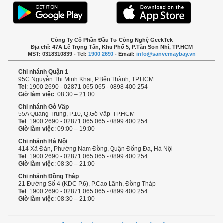
Công Ty Cổ Phần Đầu Tư Công Nghệ GeekTek
Địa chỉ: 47A Lê Trọng Tấn, Khu Phố 5, P.Tân Sơn Nhì, TP.HCM
MST: 0318310839 - Tel:
1900 2690
- Email:
info@sanvemaybay.vn
Chi nhánh Quận 1
95C Nguyễn Thị Minh Khai, P.Bến Thành, TP.HCM
Tel
: 1900 2690 - 02871 065 065 - 0898 400 254
Giờ làm việc
: 08:30 – 21:00
Chi nhánh Gò Vấp
55A Quang Trung, P.10, Q.Gò Vấp, TP.HCM
Tel
: 1900 2690 - 02871 065 065 - 0899 400 254
Giờ làm việc
: 09:00 – 19:00
Chi nhánh Hà Nội
414 Xã Đàn, Phường Nam Đồng, Quận Đống Đa, Hà Nội
Tel
: 1900 2690 - 02871 065 065 - 0899 400 254
Giờ làm việc
: 08:30 – 21:00
Chi nhánh Đồng Tháp
21 Đường Số 4 (KDC P.6), P.Cao Lãnh, Đồng Tháp
Tel
: 1900 2690 - 02871 065 065 - 0899 400 254
Giờ làm việc
: 08:30 – 21:00