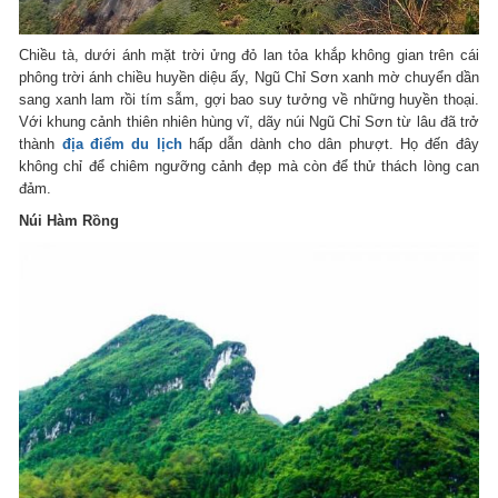
Chiều tà, dưới ánh mặt trời ửng đỏ lan tỏa khắp không gian trên cái
phông trời ánh chiều huyền diệu ấy, Ngũ Chỉ Sơn xanh mờ chuyển dần
sang xanh lam rồi tím sẫm, gợi bao suy tưởng về những huyền thoại.
Với khung cảnh thiên nhiên hùng vĩ, dãy núi Ngũ Chỉ Sơn từ lâu đã trở
thành
địa điểm du lịch
hấp dẫn dành cho dân phượt. Họ đến đây
không chỉ để chiêm ngưỡng cảnh đẹp mà còn để thử thách lòng can
đảm.
Núi Hàm Rồng