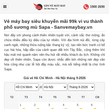
1900 2690
Vé máy bay siêu khuyến mãi 99k vi vu thành
phố sương mù Sapa - Sanvemaybay.vn
Nơi đây với phong cảnh thiên nhiên tuyệt vời, cảnh sắc thơ mộng, ẩn
chứa nhiều điều kỳ diệu của tự nhiên. Với địa hình núi đồi, rừng cây
xanh ngát, những thửa ruộng bậc thang kỳ vỹ, tạo nên bức tranh có bố
cục hài hòa, hấp dẫn của cảnh quan đất trời Tây Bắc, cộng thêm khí
hậu mát mẻ quanh năm nên thu hút rất nhiều khách du lịch. Không chỉ
đẹp về thiên nhiên, Sapa còn được nhắc đến bởi những nét đẹp văn
hóa cũng như các lễ hội đầy màu sắc, mà nổi tiếng nhất là chợ tình
Sapa.
Giá vé Hồ Chí Minh - Hà Nội tháng 9-2026
đi
T2
T3
T4
T5
T6
T7
CN
1
2
3
4
5
6