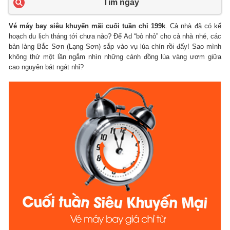
Tìm ngay
Vé máy bay siêu khuyến mãi cuối tuần chỉ 199k
. Cả nhà đã có kế
hoạch du lịch tháng tới chưa nào? Để Ad “bỏ nhỏ” cho cả nhà nhé, các
bản làng Bắc Sơn (Lạng Sơn) sắp vào vụ lúa chín rồi đấy! Sao mình
không thử một lần ngắm nhìn những cánh đồng lúa vàng ươm giữa
cao nguyên bát ngát nhỉ?