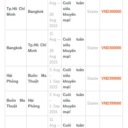
Aug –
Cuối tuần
Tp.Hồ Chí
siêu
Bangkok
Starter
VND300000
Minh
28
khuyến
Aug
mại!
2015
11
Aug –
Cuối tuần
Tp.Hồ Chí
siêu
Bangkok
Starter
VND300000
Minh
28
khuyến
Aug
mại!
2015
3 Aug
Cuối tuần
Hải
Buôn Ma
–
siêu
Starter
VND399000
Phòng
Thuột
1 Sep
khuyến
2015
mại!
3 Aug
Cuối tuần
Buôn Ma
Hải
–
siêu
Starter
VND399000
Thuột
Phòng
1 Sep
khuyến
2015
mại!
11
Aug –
Cuối tuần