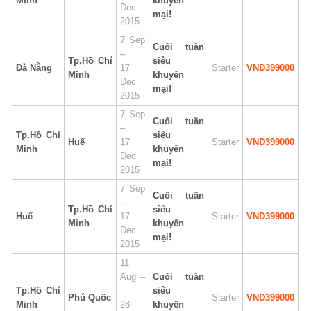
Minh
khuyến
Dec
mại!
2015
7 Sep
Cuối tuần
–
Tp.Hồ Chí
siêu
Đà Nẵng
17
Starter
VND399000
Minh
khuyến
Dec
mại!
2015
7 Sep
Cuối tuần
–
Tp.Hồ Chí
siêu
Huế
17
Starter
VND399000
Minh
khuyến
Dec
mại!
2015
7 Sep
Cuối tuần
–
Tp.Hồ Chí
siêu
Huế
17
Starter
VND399000
Minh
khuyến
Dec
mại!
2015
11
Aug –
Cuối tuần
Tp.Hồ Chí
siêu
Phú Quốc
Starter
VND399000
Minh
28
khuyến