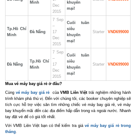
Minh
khuyến
Dec
mại!
2015
7 Sep
Cuối tuần
–
Tp.Hồ Chí
siêu
Đà Nẵng
17
Starter
VND699000
Minh
khuyến
Dec
mại!
2015
7 Sep
Cuối tuần
–
Tp.Hồ Chí
siêu
Đà Nẵng
17
Starter
VND699000
Minh
khuyến
Dec
mại!
2015
Mua vé máy bay giá rẻ ở đâu?
Cùng
vé máy bay giá rẻ
của
VMB Liên Việt
trải nghiệm những hành
trình khám phá thú vị. Đến với chúng tôi, các booker chuyên nghiệp sẽ
tích cực hỗ trợ việc săn tìm những chiếc vé máy bay giá rẻ, vé máy
bay khuyến mãi đến các địa điểm hấp dẫn trong và ngoài nước. Nhanh
tay đặt vé để có giá tốt nhất.
Với VMB Liên Việt bạn có thể kiểm tra giá
vé máy bay giá rẻ trong
tháng
.