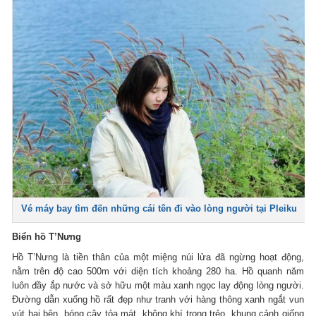
Vé máy bay tìm đến những cái tên đi vào lòng người tại Pleiku
Biển hồ T’Nưng
Hồ T’Nưng là tiền thân của một miệng núi lửa đã ngừng hoạt động,
nằm trên độ cao 500m với diện tích khoảng 280 ha. Hồ quanh năm
luôn đầy ắp nước và sở hữu một màu xanh ngọc lay động lòng người.
Đường dẫn xuống hồ rất đẹp như tranh với hàng thông xanh ngắt vun
vút hai bên, bóng cây tỏa mát, không khí trong trẻo, khung cảnh giống