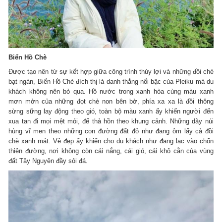
Biển Hồ Chè
Được tạo nên từ sự kết hợp giữa công trình thủy lợi và những đồi chè
bạt ngàn, Biển Hồ Chè đích thị là danh thắng nổi bậc của Pleiku mà du
khách không nên bỏ qua. Hồ nước trong xanh hòa cùng màu xanh
mơn mởn của những đọt chè non bên bờ, phía xa xa là đồi thông
sừng sững lay động theo gió, toàn bộ màu xanh ấy khiến người đến
xua tan đi mọi mệt mỏi, để thả hồn theo khung cảnh. Những dãy núi
hùng vĩ men theo những con đường đất đỏ như đang ôm lấy cả đồi
chè xanh mát. Vẻ đẹp ấy khiến cho du khách như đang lạc vào chốn
thiên đường, nơi không còn cái nắng, cái gió, cái khô cằn của vùng
đất Tây Nguyên đầy sỏi đá.