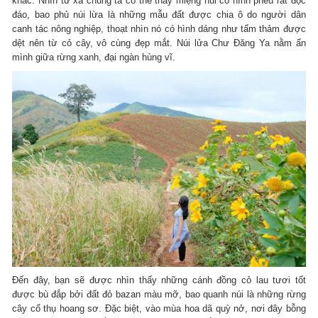
khác. Nhìn từ xa chúng ta có thể thấy miệng núi có hình phễu rất độc
đáo, bao phủ núi lừa là những mẫu đất được chia ô do người dân
canh tác nông nghiệp, thoạt nhìn nó có hình dáng như tấm thảm được
dệt nên từ cỏ cây, vô cùng đẹp mắt. Núi lửa Chư Đăng Ya nằm ẩn
mình giữa rừng xanh, đại ngàn hùng vĩ.
Đến đây, bạn sẽ được nhìn thấy những cánh đồng cỏ lau tươi tốt
được bù đắp bởi đất đỏ bazan màu mỡ, bao quanh núi là những rừng
cây cổ thụ hoang sơ. Đặc biệt, vào mùa hoa dã quỳ nở, nơi đây bỗng