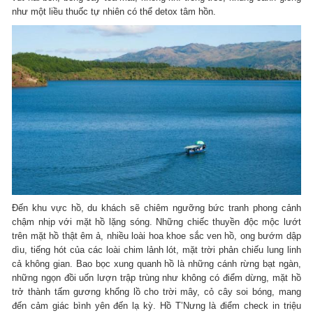
như một liều thuốc tự nhiên có thể detox tâm hồn.
Đến khu vực hồ, du khách sẽ chiêm ngưỡng bức tranh phong cảnh
chậm nhịp với mặt hồ lặng sóng. Những chiếc thuyền độc mộc lướt
trên mặt hồ thật êm ả, nhiều loài hoa khoe sắc ven hồ, ong bướm dập
dìu, tiếng hót của các loài chim lảnh lót, mặt trời phản chiếu lung linh
cả không gian. Bao bọc xung quanh hồ là những cánh rừng bạt ngàn,
những ngọn đồi uốn lượn trập trùng như không có điểm dừng, mặt hồ
trở thành tấm gương khổng lồ cho trời mây, cỏ cây soi bóng, mang
đến cảm giác bình yên đến lạ kỳ. Hồ T’Nưng là điểm check in triệu