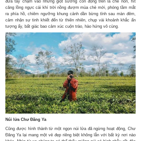
đưa tay chạm vào những giọt sương còn đọng trên lá chè non, hít
căng lồng ngực cái khí trời nồng đượm mùa chè mới, phóng tầm mắt
ra phía hồ, chiêm ngưỡng khung cảnh dần bừng tỉnh sau màn đêm,
cảm nhận sự tinh khiết đến từ thiên nhiên, chụp vài khoảnh khắc ấn
tượng ấy, bất giác bao cảm xúc cuộn trào, hào hứng vô cùng.
Núi lửa Chư Đăng Ya
Cũng được hình thành từ một ngọn núi lửa đã ngừng hoạt động, Chư
Đăng Ya lại mang một vẻ đẹp riêng biệt không lẫn với bất kỳ nơi nào