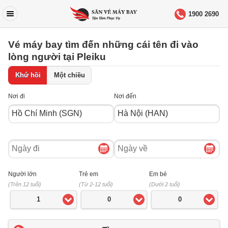
1900 2690
Vé máy bay tìm đến những cái tên đi vào
lòng người tại Pleiku
Khứ hồi
Một chiều
Nơi đi
Nơi đến
Ngày
Ngày
đi
về
Người lớn
Trẻ em
Em bé
(Trên 12 tuổi)
(Từ 2-12 tuổi)
(Dưới 2 tuổi)
1
0
0