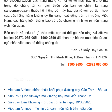
dõi thường xuyên các trang mạng xã hội về vé máy bay giá rẻ mà
trong đó chúng tôi xin giới thiệu đến bạn đó chính là trang
sanvemaybay.vn
thuộc hệ thống vé máy bay giá rẻ với sự tích hợp
của các hãng hàng không uy tín đang hoạt động trên thị trường Việt
Nam, các hãng luôn thông báo về các chương trình vé rẻ trên trang
web liên quan.
Bên cạnh đó, nếu có gì thắc mắc bạn có thể gọi đến tổng đài đặt vé
hotline
02871 065 065 – 1900 2690
để nhận sự hỗ trợ trực tiếp từ đội
ngũ nhân viên của hệ thống chúng tôi.
Săn Vé Máy Bay Giá Rẻ
95C Nguyễn Thị Minh Khai, P.Bến Thành, TP.HCM
Tel :
1900 2690
–
02871 065 065
Tin liên quan
Vietnam Airlines chính thức khôi phục đường bay Cần Thơ – Đà Lạt
Sun PhuQuoc Airways mở đường bay mới đến Thành Đô
Sân bay Liên Khương mở cửa trở lại từ ngày 19/08/2026
Vietnam Airlines – Tự tin cất cánh trên hành trình đầu tiên