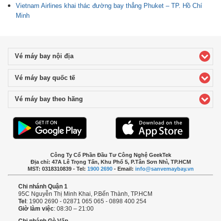
Vietnam Airlines khai thác đường bay thẳng Phuket – TP. Hồ Chí
Minh
Vé máy bay nội địa
click to expand contents
Vé máy bay quốc tế
click to expand contents
Vé máy bay theo hãng
click to expand contents
Công Ty Cổ Phần Đầu Tư Công Nghệ GeekTek
Địa chỉ: 47A Lê Trọng Tấn, Khu Phố 5, P.Tân Sơn Nhì, TP.HCM
MST: 0318310839 - Tel:
1900 2690
- Email:
info@sanvemaybay.vn
Chi nhánh Quận 1
95C Nguyễn Thị Minh Khai, P.Bến Thành, TP.HCM
Tel
: 1900 2690 - 02871 065 065 - 0898 400 254
Giờ làm việc
: 08:30 – 21:00
Chi nhánh Gò Vấp