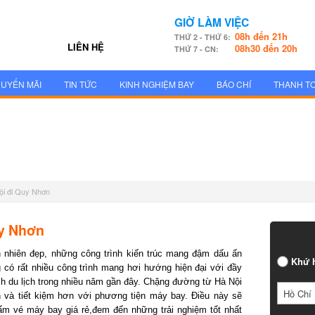
GIỜ LÀM VIỆC
08h đến 21h
THỨ 2 - THỨ 6:
LIÊN HỆ
08h30 đến 20h
THỨ 7 - CN:
UYẾN MÃI
TIN TỨC
KINH NGHIỆM BAY
BÁO CHÍ
THANH T
ội đi Quy Nhơn
y Nhơn
hiên đẹp, những công trình kiến trúc mang đậm dấu ấn
Khứ h
ó rất nhiều công trình mang hơi hướng hiện đại với đầy
ch du lịch trong nhiều năm gần đây. Chặng đường từ Hà Nội
Hồ Chí 
à tiết kiệm hơn với phương tiện máy bay. Điều này sẽ
 vé máy bay giá rẻ,đem đến những trải nghiệm tốt nhất