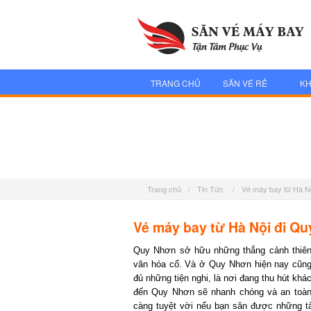
TRANG CHỦ
SĂN VÉ RẺ
KH
Trang chủ
/
Tin Tức
/
Vé máy bay từ Hà N
Vé máy bay từ Hà Nội đi Qu
Quy Nhơn sở hữu những thắng cảnh thiên n
văn hóa cổ. Và ở Quy Nhơn hiện nay cũng c
đủ những tiện nghi, là nơi đang thu hút khá
đến Quy Nhơn sẽ nhanh chóng và an toàn v
càng tuyệt vời nếu bạn săn được những tấm