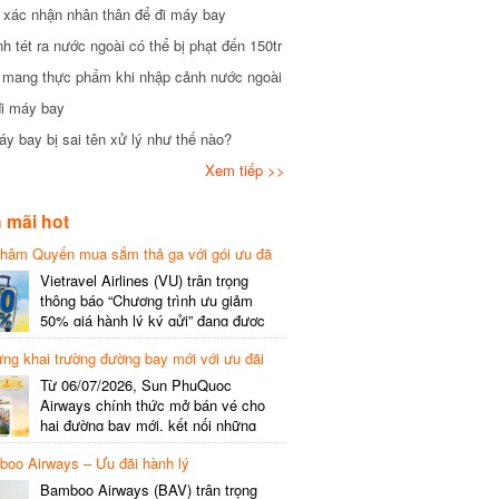
xác nhận nhân thân để đi máy bay
tét ra nước ngoài có thể bị phạt đến 150tr
mang thực phẩm khi nhập cảnh nước ngoài
i máy bay
 bay bị sai tên xử lý như thế nào?
Xem tiếp >>
mãi hot
hâm Quyến mua sắm thả ga với gói ưu đã
phí gói cước
Vietravel Airlines (VU) trân trọng
thông báo “Chương trình ưu giảm
50% giá hành lý ký gửi” đang được
triển khai cho đường bay quốc tế mới
g khai trường đường bay mới với ưu đãi
kết nối từ TP. Hồ Chí Minh
(SGN) đi Thâm Quyến – Trung Quốc
Từ 06/07/2026, Sun PhuQuoc
(SZX), chi tiết như sau: LỊCH BAY
Airways chính thức mở bán vé cho
CHI TIẾT Đường bay SHCB Giờ khởi
hai đường bay mới, kết nối những
hành Giờ đến Tần suất…
điểm đến giàu trải nghiệm, giúp hành
o Airways – Ưu đãi hành lý
khách khám phá vẻ đẹp thiên nhiên
và văn hóa của miền Trung Việt Nam.
Bamboo Airways (BAV) trân trọng