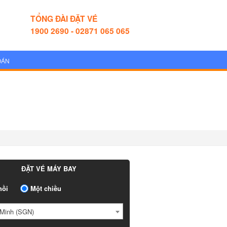
TỔNG ĐÀI ĐẶT VÉ
1900 2690 - 02871 065 065
OÁN
ĐẶT VÉ MÁY BAY
ồi
Một chiều
Minh (SGN)