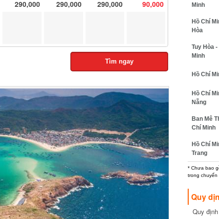
290,000
290,000
290,000
90,000
Minh
Hồ Chí Minh
Hòa
Tuy Hòa - 
Minh
Tìm ngay
Hồ Chí Minh
Hồ Chí Min
Nẵng
Ban Mê Thu
Chí Minh
Hồ Chí Min
Trang
* Chưa bao gồm
trong chuyến b
Quy dịn
Quy định m