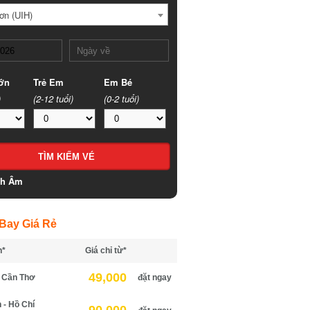
n (UIH)
n
Trẻ Em
Em Bé
(2-12 tuổi)
(0-2 tuổi)
h Âm
ay Giá Rẻ
*
Giá chỉ từ*
49,000
Cần Thơ
đặt ngay
 Hồ Chí