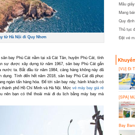
cần biết
Mẫu giấy 
Mang bánh 
đồng
Quy định 
Thủ tục đ
 từ Hà Nội đi Quy Nhơn
Đặt vé máy
ân bay Phù Cát nằm tại xã Cát Tân, huyện Phù Cát, tỉnh
Khuyến 
ân sự được xây dựng từ năm 1967, sân bay Phù Cát gắn
[VU] Đi T
ủa nước ta. Bắt đầu từ năm 1984, cảng hàng không này đã
giảm 50% 
 dụng. Tính đến hết năm 2018, sân bay Phù Cát đã phục
ng ngàn tấn hàng hóa. Để tới sân bay này, hành khách có
là thành phố Hồ Chí Minh và Hà Nội. Mức
vé máy bay giá rẻ
u nên bạn có thể thoải mái đi du lịch bằng máy bay mà
[SPA] Mừn
20%
Bay Bambo