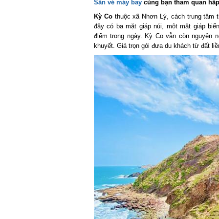
Săn vé máy bay
cùng bạn tham quan hấp 
Kỳ Co
thuộc xã Nhơn Lý, cách trung tâm t
đây có ba mặt giáp núi, một mặt giáp biển v
điểm trong ngày. Kỳ Co vẫn còn nguyên nét
khuyết. Giá trọn gói đưa du khách từ đất liề