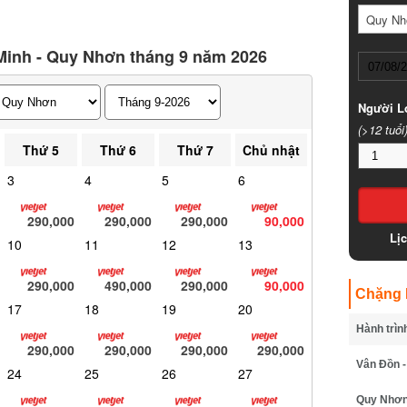
Quy Nhơ
inh - Quy Nhơn tháng 9 năm 2026
Người Lớ
(>12 tuổi)
Thứ 5
Thứ 6
Thứ 7
Chủ nhật
3
4
5
6
290,000
290,000
290,000
90,000
Lịc
10
11
12
13
290,000
490,000
290,000
90,000
Chặng B
17
18
19
20
Hành trình
290,000
290,000
290,000
290,000
Vân Đồn - 
24
25
26
27
Quy Nhơn -