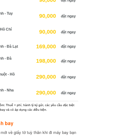
90,000
đặt ngay
 - Tuy
90,000
đặt ngay
Hồ Chí
90,000
đặt ngay
169,000
 - Đà Lạt
đặt ngay
h - Đà
198,000
đặt ngay
ột - Hồ
290,000
đặt ngay
h - Nha
290,000
đặt ngay
: Thuế + phí, hành lý ký gửi, các yêu cầu đặc biệt
ay và có áp dụng các điều kiện.
h bay
ới về giấy tờ tuỳ thân khi đi máy bay bạn