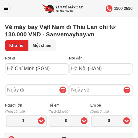
1900 2690
Vé máy bay Việt Nam đi Thái Lan chỉ từ
130,000 VND - Sanvemaybay.vn
Khứ hồi
Một chiều
Nơi đi
Nơi đến
Ngày
Ngày
đi
về
Người lớn
Trẻ em
Em bé
(Trên 12 tuổi)
(Từ 2-12 tuổi)
(Dưới 2 tuổi)
1
0
0