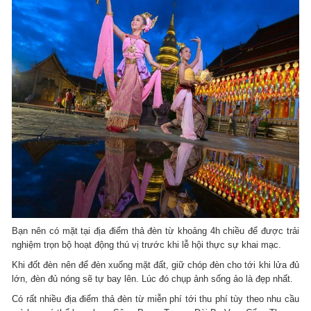
Bạn nên có mặt tại địa điểm thả đèn từ khoảng 4h chiều để được trải
nghiệm trọn bộ hoạt động thú vị trước khi lễ hội thực sự khai mạc. ​
Khi đốt đèn nên để đèn xuống mặt đất, giữ chóp đèn cho tới khi lửa đủ
lớn, đèn đủ nóng sẽ tự bay lên. Lúc đó chụp ảnh sống ảo là đẹp nhất. ​
Có rất nhiều địa điểm thả đèn từ miễn phí tới thu phí tùy theo nhu cầu