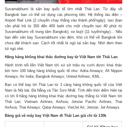
Suvarnabhumi là sân bay quốc tế lớn nhất Thái Lan. Từ đây về
Bangkok bạn có thể sử dụng các phương tiện: Hệ thống tàu điện –
Airport Rail Link (2 chuyến chạy thẳng vào thành phố/ngày); taxi (bạn
cần phải trả từ 350 đến 400 baht cho một chuyến taxi 40 phút từ
Suvarnabhumi về trung tâm Bangkok); xe buýt (11 tuyến/ngày)… Nếu
bạn đến sân bay Suvarnabhumi vào đêm, khó có thể về Bangkok khi
chưa đặt khách sạn. Cách tốt nhất là ngủ tại sân bay. Nhớ đem theo
túi ngủ nhé.
Hãng hàng không khai thác đường bay từ Việt Nam tới Thái Lan
Hành trình nối liền Việt Nam tới xứ sở triệu nụ cười được khai thác
bởi hơn 100 hãng hàng không quốc tế như: Adria Airways; All Nippon
Airways; Air India; Bangkok Airways; United Airlines; KML…
Bạn có thể bay tới Thái Lan từ 3 cảng hàng không quốc tế của Việt
Nam là Nội bài, Đà Nẵng và Tân Sơn Nhất. Tính đến thời điểm hiện tại
có tới 9 hãng hàng không khai thác đường bay thẳng từ Việt Nam tới
Thái Lan: Vietnam Airlines; AirAsia; Jetstar Pacific Airlines; Thai
AirAsia; Thai Airways; Qatar Airways; VietJet Air; Jetstar; Jet Airways.
Bảng giá vé máy bay Việt Nam đi Thái Lan giá chỉ từ 130k