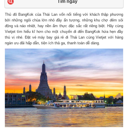
Tìm ngay
Thủ đô BangKok của Thái Lan vốn nổi tiếng với khách thập phương
bởi những ngôi chùa lớn nhỏ đầy ấn tượng, những khu chợ đêm sôi
động và náo nhiệt, hay nền ẩm thực đặc sắc rất riêng biệt. Hãy cùng
Vietjet tìm hiểu kĩ hơn cho một chuyến đi đến BangKok hứa hẹn đầy
thú vị nhé. Đặt vé máy bay giá rẻ đi Thái Lan cùng Vietjet với hàng
ngàn ưu đãi hấp dẫn, tiện ích thả ga, thanh toán dễ dàng.