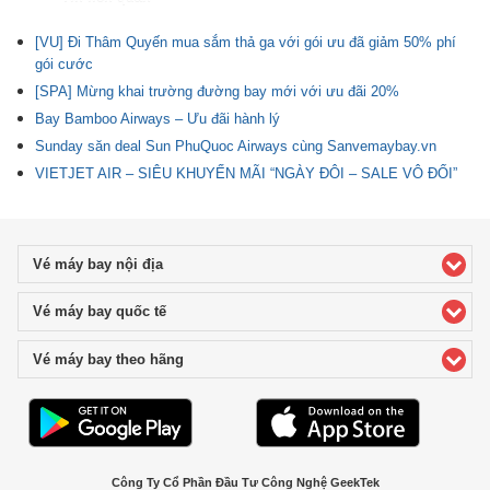
[VU] Đi Thâm Quyến mua sắm thả ga với gói ưu đã giảm 50% phí
gói cước
[SPA] Mừng khai trường đường bay mới với ưu đãi 20%
Bay Bamboo Airways – Ưu đãi hành lý
Sunday săn deal Sun PhuQuoc Airways cùng Sanvemaybay.vn
VIETJET AIR – SIÊU KHUYẾN MÃI “NGÀY ĐÔI – SALE VÔ ĐỐI”
Vé máy bay nội địa
click to expand contents
Vé máy bay quốc tế
click to expand contents
Vé máy bay theo hãng
click to expand contents
Công Ty Cổ Phần Đầu Tư Công Nghệ GeekTek