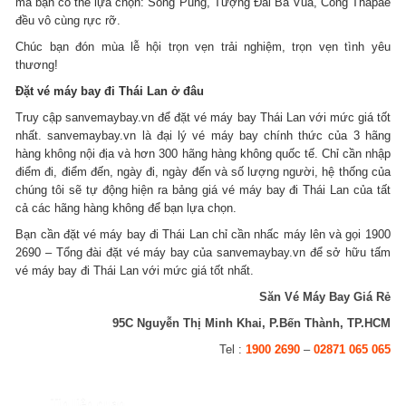
mà bạn có thể lựa chọn: Sông Pung, Tượng Đài Ba Vua, Cổng Thapae
đều vô cùng rực rỡ.
Chúc bạn đón mùa lễ hội trọn vẹn trải nghiệm, trọn vẹn tình yêu
thương!
Đặt vé máy bay đi Thái Lan ở đâu
Truy cập sanvemaybay.vn để đặt vé máy bay Thái Lan với mức giá tốt
nhất. sanvemaybay.vn là đại lý vé máy bay chính thức của 3 hãng
hàng không nội địa và hơn 300 hãng hàng không quốc tế. Chỉ cần nhập
điểm đi, điểm đến, ngày đi, ngày đến và số lượng người, hệ thống của
chúng tôi sẽ tự động hiện ra bảng giá vé máy bay đi Thái Lan của tất
cả các hãng hàng không để bạn lựa chọn.
Bạn cần đặt vé máy bay đi Thái Lan chỉ cần nhấc máy lên và gọi 1900
2690 – Tổng đài đặt vé máy bay của sanvemaybay.vn để sở hữu tấm
vé máy bay đi Thái Lan với mức giá tốt nhất.
Săn Vé Máy Bay Giá Rẻ
95C Nguyễn Thị Minh Khai, P.Bến Thành, TP.HCM
Tel :
1900 2690
–
02871 065 065
Tin liên quan