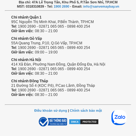
Địa chỉ: 47A Lê Trọng Tấn, Khu Phố 5, P.Tân Sơn Nhì, TP.HCM
MST: 0318310839 - Tel:
1900 2690
- Email:
info@sanvemaybay.vn
Chi nhánh Quận 1
95C Nguyễn Thị Minh Khai, P.Bến Thành, TP.HCM
Tel
: 1900 2690 - 02871 065 065 - 0898 400 254
Giờ làm việc
: 08:30 – 21:00
Chi nhánh Gò Vấp
55A Quang Trung, P.10, Q.Gò Vấp, TP.HCM
Tel
: 1900 2690 - 02871 065 065 - 0899 400 254
Giờ làm việc
: 09:00 – 19:00
Chi nhánh Hà Nội
414 Xã Đàn, Phường Nam Đồng, Quận Đống Đa, Hà Nội
Tel
: 1900 2690 - 02871 065 065 - 0899 400 254
Giờ làm việc
: 08:30 – 21:00
Chi nhánh Đồng Tháp
21 Đường Số 4 (KDC P.6), P.Cao Lãnh, Đồng Tháp
Tel
: 1900 2690 - 02871 065 065 - 0899 400 254
Giờ làm việc
: 08:30 – 21:00
Điều khoản sử dụng
|
Chính sách bảo mật