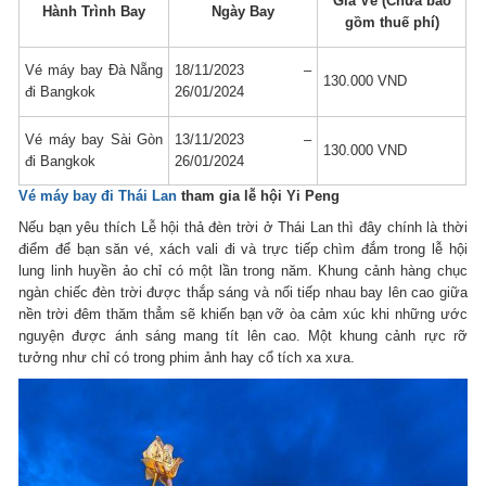
Giá Vé (Chưa bao
Hành Trình Bay
Ngày Bay
gồm thuế phí)
Vé máy bay Đà Nẵng
18/11/2023 –
130.000 VND
đi Bangkok
26/01/2024
Vé máy bay Sài Gòn
13/11/2023 –
130.000 VND
đi Bangkok
26/01/2024
Vé máy bay đi Thái Lan
tham gia lễ hội Yi Peng
Nếu bạn yêu thích Lễ hội thả đèn trời ở Thái Lan thì đây chính là thời
điểm để bạn săn vé, xách vali đi và trực tiếp chìm đắm trong lễ hội
lung linh huyền ảo chỉ có một lần trong năm. Khung cảnh hàng chục
ngàn chiếc đèn trời được thắp sáng và nối tiếp nhau bay lên cao giữa
nền trời đêm thăm thẳm sẽ khiến bạn vỡ òa cảm xúc khi những ước
nguyện được ánh sáng mang tít lên cao. Một khung cảnh rực rỡ
tưởng như chỉ có trong phim ảnh hay cổ tích xa xưa.