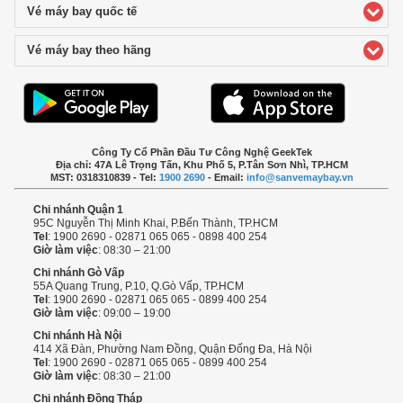
Vé máy bay quốc tế
click to expand contents
Vé máy bay theo hãng
click to expand contents
Công Ty Cổ Phần Đầu Tư Công Nghệ GeekTek
Địa chỉ: 47A Lê Trọng Tấn, Khu Phố 5, P.Tân Sơn Nhì, TP.HCM
MST: 0318310839 - Tel:
1900 2690
- Email:
info@sanvemaybay.vn
Chi nhánh Quận 1
95C Nguyễn Thị Minh Khai, P.Bến Thành, TP.HCM
Tel
: 1900 2690 - 02871 065 065 - 0898 400 254
Giờ làm việc
: 08:30 – 21:00
Chi nhánh Gò Vấp
55A Quang Trung, P.10, Q.Gò Vấp, TP.HCM
Tel
: 1900 2690 - 02871 065 065 - 0899 400 254
Giờ làm việc
: 09:00 – 19:00
Chi nhánh Hà Nội
414 Xã Đàn, Phường Nam Đồng, Quận Đống Đa, Hà Nội
Tel
: 1900 2690 - 02871 065 065 - 0899 400 254
Giờ làm việc
: 08:30 – 21:00
Chi nhánh Đồng Tháp