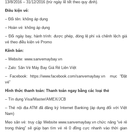
13/8/2016 – 31/12/2016 (trừ ngày lễ tết theo quy định).
Điều kiện vé:
– Đổi tên: không áp dụng
– Hoàn vé: không áp dụng
– Đổi ngày bay, hành trình: được phép, đóng lệ phí và chênh lệch giá
vé theo điều kiện vé Promo
Kênh bán:
– Website: www.sanvemaybay.vn
– Zalo: Săn Vé Máy Bay Giá Rẻ Liên Việt
– Facebook: https://www.facebook.com/sanvemaybay.vn mục “Đặt
vé”
Hình thức thanh toán: Thanh toán ngay bằng các loại thẻ
– Tín dụng Visa/Master/AMEX/JCB
– Thẻ nội địa ATM đã đăng ký Internet Banking (áp dụng đối với Việt
Nam)
Mẹo săn vé: truy cập Website www.sanvemaybay.vn chức năng “vé rẻ
trong tháng” sẽ giúp bạn tìm vé rẻ 0 đồng cực nhanh vào thời gian