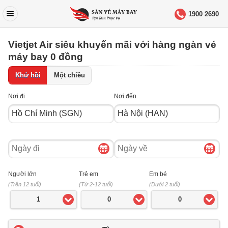
1900 2690
Vietjet Air siêu khuyến mãi với hàng ngàn vé
máy bay 0 đồng
Khứ hồi
Một chiều
Nơi đi
Nơi đến
Ngày
Ngày
đi
về
Người lớn
Trẻ em
Em bé
(Trên 12 tuổi)
(Từ 2-12 tuổi)
(Dưới 2 tuổi)
1
0
0