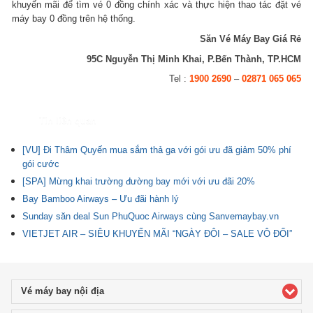
khuyến mãi để tìm vé 0 đồng chính xác và thực hiện thao tác đặt vé
máy bay 0 đồng trên hệ thống.
Săn Vé Máy Bay Giá Rẻ
95C Nguyễn Thị Minh Khai, P.Bến Thành, TP.HCM
Tel :
1900 2690
–
02871 065 065
Tin liên quan
[VU] Đi Thâm Quyến mua sắm thả ga với gói ưu đã giảm 50% phí
gói cước
[SPA] Mừng khai trường đường bay mới với ưu đãi 20%
Bay Bamboo Airways – Ưu đãi hành lý
Sunday săn deal Sun PhuQuoc Airways cùng Sanvemaybay.vn
VIETJET AIR – SIÊU KHUYẾN MÃI “NGÀY ĐÔI – SALE VÔ ĐỐI”
Vé máy bay nội địa
click to expand contents