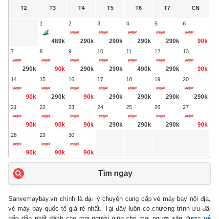
T2
T3
T4
T5
T6
T7
CN
1
2
3
4
5
6
489k
290k
290k
290k
290k
90k
7
8
9
10
11
12
13
290k
90k
290k
290k
490k
290k
90k
14
15
16
17
18
19
20
90k
290k
90k
290k
290k
290k
290k
21
22
23
24
25
26
27
90k
90k
90k
290k
290k
290k
90k
28
29
30
90k
90k
90k
Tìm ngay
Sanvemaybay.vn chính là đại lý chuyên cung cấp vé máy bay nội địa,
vé máy bay quốc tế giá rẻ nhất. Tại đây luôn có chương trình ưu đãi
hấp dẫn nhất dành cho mọi người giúp cho mọi người săn được
vé