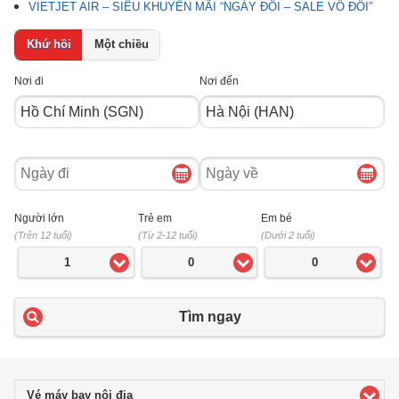
VIETJET AIR – SIÊU KHUYẾN MÃI “NGÀY ĐÔI – SALE VÔ ĐỐI”
Khứ hồi
Một chiều
Nơi đi
Nơi đến
Ngày
Ngày
đi
về
Người lớn
Trẻ em
Em bé
(Trên 12 tuổi)
(Từ 2-12 tuổi)
(Dưới 2 tuổi)
1
0
0
Tìm ngay
Vé máy bay nội địa
click to expand contents