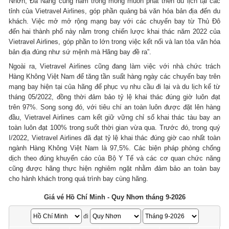
Nhơn, Đà Nẵng cũng nằm trong mong muốn phát triển du lịch tại các
tỉnh của Vietravel Airlines, góp phần quảng bá văn hóa bản địa đến du
khách. Việc mở mở rộng mạng bay với các chuyến bay từ Thủ Đô
đến hai thành phố này nằm trong chiến lược khai thác năm 2022 của
Vietravel Airlines, góp phần to lớn trong việc kết nối và lan tỏa văn hóa
bản địa đúng như sứ mệnh mà Hãng bay đề ra”.
Ngoài ra, Vietravel Airlines cũng đang làm việc với nhà chức trách
Hàng Không Việt Nam để tăng tần suất hàng ngày các chuyến bay trên
mạng bay hiện tại của hãng để phục vụ nhu cầu đi lại và du lịch kể từ
tháng 05/2022, đồng thời đảm bảo tỷ lệ khai thác đúng giờ luôn đạt
trên 97%. Song song đó, với tiêu chí an toàn luôn được đặt lên hàng
đầu, Vietravel Airlines cam kết giữ vững chỉ số khai thác tàu bay an
toàn luôn đạt 100% trong suốt thời gian vừa qua. Trước đó, trong quý
I/2022, Vietravel Airlines đã đạt tỷ lệ khai thác đúng giờ cao nhất toàn
ngành Hàng Không Việt Nam là 97,5%. Các biện pháp phòng chống
dịch theo đúng khuyến cáo của Bộ Y Tế và các cơ quan chức năng
cũng được hãng thực hiện nghiêm ngặt nhằm đảm bảo an toàn bay
cho hành khách trong quá trình bay cùng hãng.
Giá vé Hồ Chí Minh - Quy Nhơn tháng 9-2026
đi