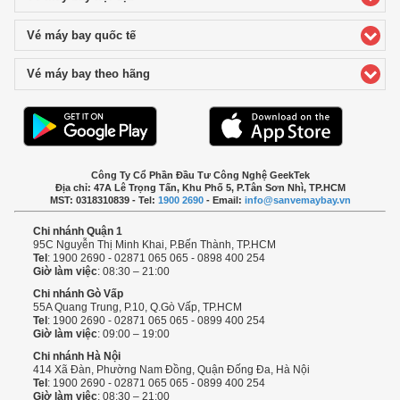
Vé máy bay quốc tế
click to expand contents
Vé máy bay theo hãng
click to expand contents
Công Ty Cổ Phần Đầu Tư Công Nghệ GeekTek
Địa chỉ: 47A Lê Trọng Tấn, Khu Phố 5, P.Tân Sơn Nhì, TP.HCM
MST: 0318310839 - Tel:
1900 2690
- Email:
info@sanvemaybay.vn
Chi nhánh Quận 1
95C Nguyễn Thị Minh Khai, P.Bến Thành, TP.HCM
Tel
: 1900 2690 - 02871 065 065 - 0898 400 254
Giờ làm việc
: 08:30 – 21:00
Chi nhánh Gò Vấp
55A Quang Trung, P.10, Q.Gò Vấp, TP.HCM
Tel
: 1900 2690 - 02871 065 065 - 0899 400 254
Giờ làm việc
: 09:00 – 19:00
Chi nhánh Hà Nội
414 Xã Đàn, Phường Nam Đồng, Quận Đống Đa, Hà Nội
Tel
: 1900 2690 - 02871 065 065 - 0899 400 254
Giờ làm việc
: 08:30 – 21:00