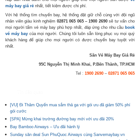
máy bay giá rẻ
nhất, tiết kiệm được chi phí.
Với hệ thống tìm chuyến bay, hệ thống đặt giữ chỗ cùng với đội ngũ
nhân viên giàu kinh nghiệm
02871 065 065 – 1900 2690
sẽ tư vấn cho
mọi người tấm vé máy bay phù hợp nhất, đáp ứng cho nhu cầu
book
vé máy bay
của mọi người. Chúng tôi luôn sẵn lòng phục vụ mọi quý
khách hàng để giúp cho mọi người có được chuyến bay tuyệt vời
nhất.
Săn Vé Máy Bay Giá Rẻ
95C Nguyễn Thị Minh Khai, P.Bến Thành, TP.HCM
Tel :
1900 2690
–
02871 065 065
Tin liên quan
[VU] Đi Thâm Quyến mua sắm thả ga với gói ưu đã giảm 50% phí
gói cước
[SPA] Mừng khai trường đường bay mới với ưu đãi 20%
Bay Bamboo Airways – Ưu đãi hành lý
Sunday săn deal Sun PhuQuoc Airways cùng Sanvemaybay.vn