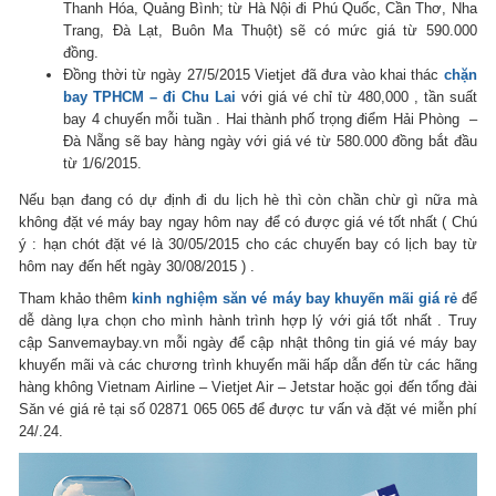
Thanh Hóa, Quảng Bình; từ Hà Nội đi Phú Quốc, Cần Thơ, Nha
Trang, Đà Lạt, Buôn Ma Thuột) sẽ có mức giá từ 590.000
đồng.
Đồng thời từ ngày 27/5/2015 Vietjet đã đưa vào khai thác
chặn
bay TPHCM – đi Chu Lai
với giá vé chỉ từ 480,000 , tần suất
bay 4 chuyến mỗi tuần . Hai thành phố trọng điểm Hải Phòng –
Đà Nẵng sẽ bay hàng ngày với giá vé từ 580.000 đồng bắt đầu
từ 1/6/2015.
Nếu bạn đang có dự định đi du lịch hè thì còn chần chừ gì nữa mà
không đặt vé máy bay ngay hôm nay để có được giá vé tốt nhất ( Chú
ý : hạn chót đặt vé là 30/05/2015 cho các chuyến bay có lịch bay từ
hôm nay đến hết ngày 30/08/2015 ) .
Tham khảo thêm
kinh nghiệm săn vé máy bay khuyến mãi giá rẻ
để
dễ dàng lựa chọn cho mình hành trình hợp lý với giá tốt nhất . Truy
cập Sanvemaybay.vn mỗi ngày để cập nhật thông tin giá vé máy bay
khuyến mãi và các chương trình khuyến mãi hấp dẫn đến từ các hãng
hàng không Vietnam Airline – Vietjet Air – Jetstar hoặc gọi đến tổng đài
Săn vé giá rẻ tại số 02871 065 065 để được tư vấn và đặt vé miễn phí
24/.24.