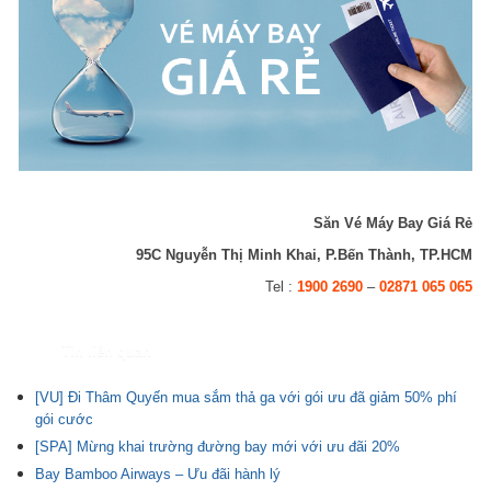
Săn Vé Máy Bay Giá Rẻ
95C Nguyễn Thị Minh Khai, P.Bến Thành, TP.HCM
Tel :
1900 2690
–
02871 065 065
Tin liên quan
[VU] Đi Thâm Quyến mua sắm thả ga với gói ưu đã giảm 50% phí
gói cước
[SPA] Mừng khai trường đường bay mới với ưu đãi 20%
Bay Bamboo Airways – Ưu đãi hành lý