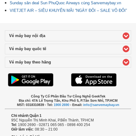
Sunday săn deal Sun PhuQuoc Airways cùng Sanvemaybay.vn
VIETJET AIR – SIÊU KHUYẾN MÃI “NGÀY ĐÔI – SALE VÔ ĐỐI”
Vé máy bay nội địa
click to expand contents
Vé máy bay quốc tế
click to expand contents
Vé máy bay theo hãng
click to expand contents
Công Ty Cổ Phần Đầu Tư Công Nghệ GeekTek
Địa chỉ: 47A Lê Trọng Tấn, Khu Phố 5, P.Tân Sơn Nhì, TP.HCM
MST: 0318310839 - Tel:
1900 2690
- Email:
info@sanvemaybay.vn
Chi nhánh Quận 1
95C Nguyễn Thị Minh Khai, P.Bến Thành, TP.HCM
Tel
: 1900 2690 - 02871 065 065 - 0898 400 254
Giờ làm việc
: 08:30 – 21:00