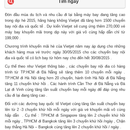
Tìm ngay
Đón đầu mùa du lịch và nhu cầu đi lại bằng máy bay đang tăng cao
trong dịp hè 2015, hãng hàng không Vietjet đã tăng hơn 1500 chuyến
bay nội địa và quốc tế . Dự kiến Vietjet sẽ cung ứng thêm 270,000 vé
máy bay khuyến mãi trong dịp này với giá vô cùng hấp dẫn chỉ từ
199,000 .
Chương trình khuyến mãi hè của Vietjet năm nay áp dụng cho những
khách hàng mua vé trước ngày 30/05/2015 cho các chuyến bay nội
địa và quốc tế có lịch bay từ hôm nay cho đến hết 30/08/2015 .
Cụ thể theo như Vietjet thông báo , các chuyến bay nội đia có hàng
trình từ TP.HCM đi Đà Nẵng sẽ tăng thêm 10 chuyến mỗi ngày .
TP.HCM đi Hà Nội tăng hơn 20 chuyến, hành tình Hà Nội đi Đà Nẵng
tăng 11 chuyến khứ hồi . Các hành trình Cần Thơ đi Đà Nẵng và Đà
Lạt đi Vinh củng tăng tần suất chuyến bay mỗi ngày để đáp ứng nhu
cầu đi lại đang tăng cao .
Đối với các đường bay quốc tế Vietjet củng tăng tần suất chuyến bay
lên từ 2 -3 chuyến khừ hồi mỗi ngày với giá vé khuyến mãi vô cùng
hấp dẫn . Cụ thể : TPHCM đi Singapore tăng lên 2 chuyến khứ hồi
mỗi ngày , TPHCM đi Bangkok tăng lên 3 chuyến khứ hồi /ngày , Chặn
bay thẳng Hà Nội – Bangkok cùng tăng lên 2 chuyến khứ hồi / ngày .