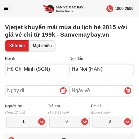
1900 2690
Vjetjet khuyến mãi mùa du lịch hè 2015 với
giá vé chỉ từ 199k - Sanvemaybay.vn
Khứ hồi
Một chiều
Nơi đi
Nơi đến
Ngày
Ngày
đi
về
Người lớn
Trẻ em
Em bé
(Trên 12 tuổi)
(Từ 2-12 tuổi)
(Dưới 2 tuổi)
1
0
0