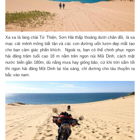
Xa xa là làng chài Từ Thiện, Sơn Hải thấp thoáng dưới chân đồi, là sa
mạc cát mênh mông bất tận và các con đường uốn lượn đẹp mắt tạo
cho bạn cảm giác phấn khích. Ngoài ra, bạn có thể chinh phục ngọn
hải đăng trăm tuổi cao 18 m nằm trên ngọn núi Mũi Dinh, cách mặt
nước biển gần 180m, dù nắng mưa hay giông bão, cứ khi trời sẩm tối
thì ngọn hải đăng Mũi Dinh lại tỏa sáng, chỉ đường cho tàu thuyền ra
bắc vào nam.