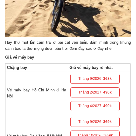
Hãy thử một lần cắm trại ở bãi cát ven biển, đắm mình trong khung
cảnh bao la thơ mộng dưới bầu trời đêm đầy sao ở đây nhé.
Giá vé máy bay
Chặng bay
Giá vé máy bay rẻ nhất
Tháng 9/2026:
368k
Vé máy bay Hồ Chí Minh đi Hà
Tháng 2/2027:
490k
Nội
Tháng 4/2027:
490k
Tháng 9/2026:
369k
Tháng 10/2026:
369k