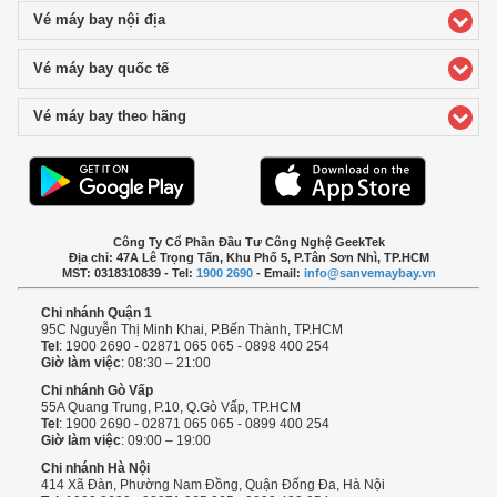
Vé máy bay nội địa
click to expand contents
Vé máy bay quốc tế
click to expand contents
Vé máy bay theo hãng
click to expand contents
Công Ty Cổ Phần Đầu Tư Công Nghệ GeekTek
Địa chỉ: 47A Lê Trọng Tấn, Khu Phố 5, P.Tân Sơn Nhì, TP.HCM
MST: 0318310839 - Tel:
1900 2690
- Email:
info@sanvemaybay.vn
Chi nhánh Quận 1
95C Nguyễn Thị Minh Khai, P.Bến Thành, TP.HCM
Tel
: 1900 2690 - 02871 065 065 - 0898 400 254
Giờ làm việc
: 08:30 – 21:00
Chi nhánh Gò Vấp
55A Quang Trung, P.10, Q.Gò Vấp, TP.HCM
Tel
: 1900 2690 - 02871 065 065 - 0899 400 254
Giờ làm việc
: 09:00 – 19:00
Chi nhánh Hà Nội
414 Xã Đàn, Phường Nam Đồng, Quận Đống Đa, Hà Nội