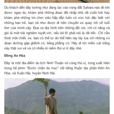
Du khách đến đây tưởng như đang lạc vào vùng đất Sahara nào đó khi
được ngao du, khám phá những đoạn đồi nhấp nhô rất cuốn hút hay
khám phá những trò chơi siêu hấp dẫn luôn có sức hút đặc biệt với
những bạn trẻ, bạn sẽ như được đi trên chuyến xe quay trở về tuổi
thơ của mình vậy. Đua xe địa hình trên những đồi núi, chỉ có nắng và
gió là một trải nghiệm tuyệt vời, nếu bỏ lỡ phải nói là rất tiếc. Chỉ cần
thuê một chiếc xe, bạn có thể tự do thể hiện tay láy lụa với những cú
đoạn đường gập ghềnh có, bằng phẳng có. Hãy đi tới miền cát trắng
này thật vui vẻ và có nhiều kỉ niệm thú vị ở đây nhé.
Đồng An Hòa
Đây là một địa điểm du lịch Ninh Thuận vô cùng thú vị, từng xuất hiện
trong bộ phim “Bước chân du mục” nổi tiếng thuộc địa phận thôn An
Hòa, xã Xuân Hải, huyện Ninh Hải.