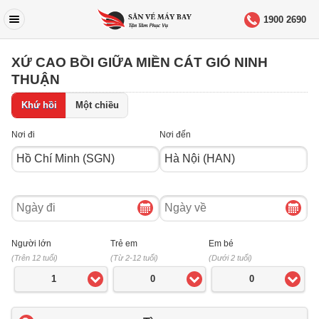
1900 2690
XỨ CAO BỒI GIỮA MIỀN CÁT GIÓ NINH
THUẬN
Khứ hồi
Một chiều
Nơi đi
Nơi đến
Ngày
Ngày
đi
về
Người lớn
Trẻ em
Em bé
(Trên 12 tuổi)
(Từ 2-12 tuổi)
(Dưới 2 tuổi)
1
0
0