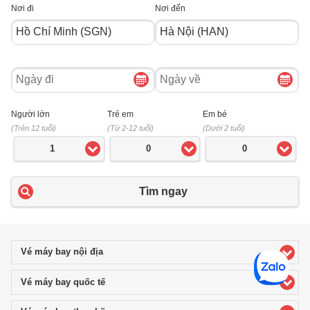
Nơi đi
Nơi đến
Ngày
Ngày
đi
về
Người lớn
Trẻ em
Em bé
(Trên 12 tuổi)
(Từ 2-12 tuổi)
(Dưới 2 tuổi)
1
0
0
Tìm ngay
Vé máy bay nội địa
click to expand contents
Vé máy bay quốc tế
click to expand contents