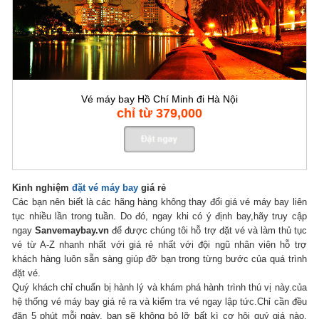
Vé máy bay Hồ Chí Minh đi Hà Nội
chỉ từ 379,000
Kinh nghiệm
đặt vé máy bay
giá rẻ
Các bạn nên biết là các hãng hàng không thay đổi giá vé máy bay liên
tục nhiều lần trong tuần. Do đó, ngay khi có ý định bay,hãy truy cập
ngay
Sanvemaybay.vn
để được chúng tôi hỗ trợ đặt vé và làm thủ tục
vé từ A-Z nhanh nhất với giá rẻ nhất với đội ngũ nhân viên hỗ trợ
khách hàng luôn sẵn sàng giúp đỡ bạn trong từng bước của quá trình
đặt vé.
Quý khách chỉ chuẩn bị hành lý và khám phá hành trình thú vị này.của
hệ thống vé máy bay giá rẻ ra và kiểm tra vé ngay lập tức.Chỉ cần đều
đặn 5 phút mỗi ngày, bạn sẽ không bỏ lỡ bất kì cơ hội quý giá nào.