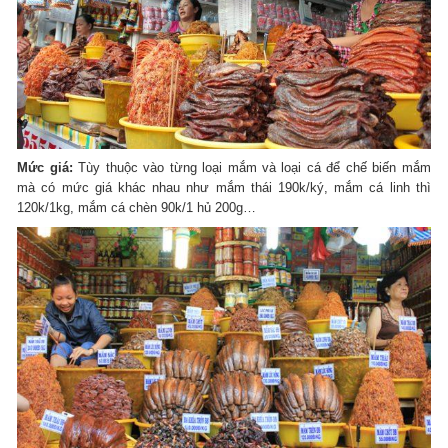
Mức giá:
Tùy thuộc vào từng loại mắm và loại cá để chế biến mắm
mà có mức giá khác nhau như mắm thái 190k/ký, mắm cá linh thì
120k/1kg, mắm cá chèn 90k/1 hủ 200g…