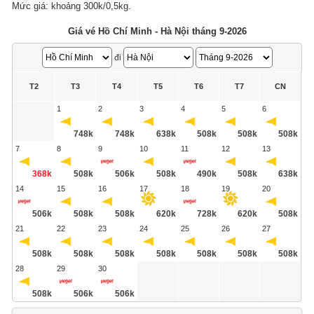
Mức giá: khoảng 300k/0,5kg.
Giá vé Hồ Chí Minh - Hà Nội tháng 9-2026
đi
T2
T3
T4
T5
T6
T7
CN
1
2
3
4
5
6
748k
748k
638k
508k
508k
508k
7
8
9
10
11
12
13
368k
508k
506k
508k
490k
508k
638k
14
15
16
17
18
19
20
506k
508k
508k
620k
728k
620k
508k
21
22
23
24
25
26
27
508k
508k
508k
508k
508k
508k
508k
28
29
30
508k
506k
506k