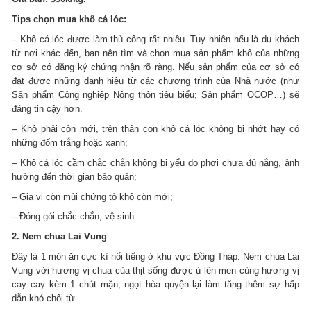
Tips chọn mua khô cá lóc:
– Khô cá lóc được làm thủ công rất nhiều. Tuy nhiên nếu là du khách
từ nơi khác đến, bạn nên tìm và chọn mua sản phẩm khô của những
cơ sở có đăng ký chứng nhận rõ ràng. Nếu sản phẩm của cơ sở có
đạt được những danh hiệu từ các chương trình của Nhà nước (như
Sản phẩm Công nghiệp Nông thôn tiêu biểu; Sản phẩm OCOP…) sẽ
đáng tin cậy hơn.
– Khô phải còn mới, trên thân con khô cá lóc không bị nhớt hay có
những đốm trắng hoặc xanh;
– Khô cá lóc cầm chắc chắn không bị yểu do phơi chưa đủ nắng, ảnh
hưởng đến thời gian bảo quản;
– Gia vị còn mùi chứng tỏ khô còn mới;
– Đóng gói chắc chắn, vệ sinh.
2. Nem chua Lai Vung
Đây là 1 món ăn cực kì nổi tiếng ở khu vực Đồng Tháp. Nem chua Lai
Vung với hương vị chua của thịt sống được ủ lên men cùng hương vị
cay cay kèm 1 chút mặn, ngọt hòa quyện lại làm tăng thêm sự hấp
dẫn khó chối từ.