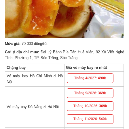
Mức giá:
70.000 đồng/túi.
Gợi ý địa chỉ mua:
Đại Lý Bánh Pía Tân Huê Viên, 92 Xô Viết Nghệ
Tĩnh, Phường 1, TP. Sóc Trăng, Sóc Trăng.
Chặng bay
Giá vé máy bay rẻ nhất
Vé máy bay Hồ Chí Minh đi Hà
Tháng 4/2027:
490k
Nội
Tháng 9/2026:
369k
Tháng 10/2026:
369k
Vé máy bay Đà Nẵng đi Hà Nội
Tháng 11/2026:
540k