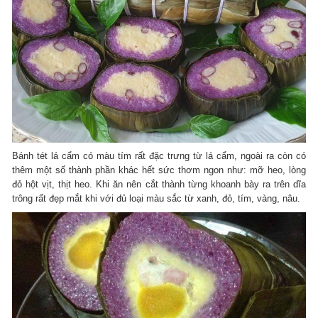
Bánh tét lá cẩm có màu tím rất đặc trưng từ lá cẩm, ngoài ra còn có
thêm một số thành phần khác hết sức thơm ngon như: mỡ heo, lòng
đỏ hột vịt, thịt heo. Khi ăn nên cắt thành từng khoanh bày ra trên dĩa
trông rất đẹp mắt khi với đủ loại màu sắc từ xanh, đỏ, tím, vàng, nâu.