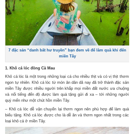
7 đặc sản “danh bất hư truyền” bạn đem về để làm quà khi đến
miền Tây
1. Khô cá lóc đồng Cà Mau
Khô cá lóc là một trong những loại cá cho nhiều thịt và có vị thịt thơm
ngon tự nhiên. Khô cá lóc từ món ăn dân dã nay đã trở thành đặc sản
miền Tây được nhiều người trên khắp mọi miền đất nước ưa chuộng
và nổi tiếng đến độ được làm quà tặng gửi đi xa – tới những người
quý mến như một chút hồn miền Tây.
– Khô cá lóc dễ vận chuyển lại thơm ngon nên phù hợp để làm quà
biếu tặng. Khô cá lóc được cho là dễ ăn và thơm ngon nhất trong các
loại khô cá ở miền Tây.