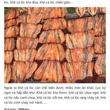
lóc, khô cá lóc kho dứa, khô cá lóc chiên giòn…
Ngoài ra khô cá lóc còn chế biến được nhiều món ăn khác cực kỳ
ngon và hấp dẫn như: Khô cá lóc kho thơm, khô cá lóc chua ngọt, khô
cá lóc nấu canh chua, khô cá lóc sốt me, khô cá lóc rang cháy tỏi, khô
cá lóc cơm cháy mở hành,….
Giá bán: 350k/kg.