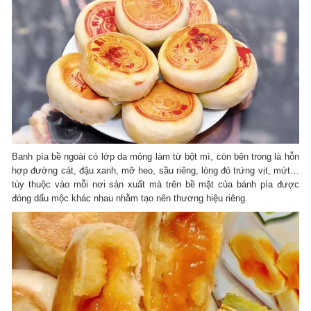
Banh pía bề ngoài có lớp da mỏng làm từ bột mì, còn bên trong là hỗn
hợp đường cát, đậu xanh, mỡ heo, sầu riêng, lòng đỏ trứng vịt, mứt…
tùy thuộc vào mỗi nơi sản xuất mà trên bề mặt của bánh pía được
đóng dấu mộc khác nhau nhằm tạo nên thương hiệu riêng.