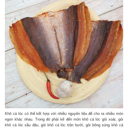
Khô cá lóc có thể kết hợp với nhiều nguyên liệu để cho ra nhiều món
ngon khác nhau. Trong đó phải kể đến món khô cá lóc gỏi xoài, gỏi
khô cá lóc sầu đâu, gỏi khô cá lóc trộn bưởi, gỏi bông súng khô cá