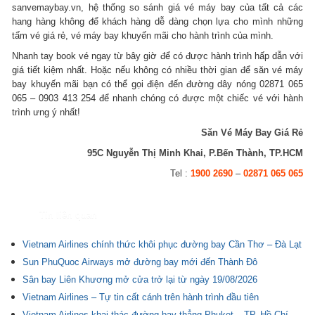
sanvemaybay.vn, hệ thống so sánh giá vé máy bay của tất cả các
hang hàng không để khách hàng dễ dàng chọn lựa cho mình những
tấm vé giá rẻ, vé máy bay khuyến mãi cho hành trình của mình.
Nhanh tay book vé ngay từ bây giờ để có được hành trình hấp dẫn với
giá tiết kiệm nhất. Hoặc nếu không có nhiều thời gian để săn vé máy
bay khuyến mãi bạn có thể gọi điện đến đường dây nóng 02871 065
065 – 0903 413 254 để nhanh chóng có được một chiếc vé với hành
trình ưng ý nhất!
Săn Vé Máy Bay Giá Rẻ
95C Nguyễn Thị Minh Khai, P.Bến Thành, TP.HCM
Tel :
1900 2690
–
02871 065 065
Tin liên quan
Vietnam Airlines chính thức khôi phục đường bay Cần Thơ – Đà Lạt
Sun PhuQuoc Airways mở đường bay mới đến Thành Đô
Sân bay Liên Khương mở cửa trở lại từ ngày 19/08/2026
Vietnam Airlines – Tự tin cất cánh trên hành trình đầu tiên
Vietnam Airlines khai thác đường bay thẳng Phuket – TP. Hồ Chí