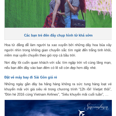
Các bạn trẻ đến đây chụp hình từ khá sớm
Hoa tử đằng dễ làm người ta xao xuyến bởi những dãy hoa bủa vây
người nhìn trong không gian chuyển sắc tím ngát đến trắng tinh khôi,
mềm mại uyển chuyển theo gió rợp cả bầu trời.
Nơi đây lôi cuốn quan khách với sắc tím ngập trời vô cùng lãng mạn,
nếu bạn đến đây vào ban đêm có lẽ sẽ còn đẹp hơn đấy nhé.
Đặt vé máy bay đi Sài Gòn giá rẻ
Những ngày gần đây ba hãng hàng không ra sức tung hàng loạt vé
khuyến mãi với giá siêu rẻ trong chương trình “12h rồi! Vietjet thôi”,
“Đón hè 2016 cùng Vietnam Airlines”, “Siêu khuyến mãi cuối tuần”, …