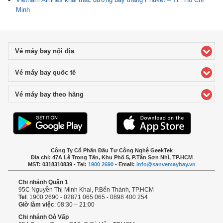
Minh
Vé máy bay nội địa
click to expand contents
Vé máy bay quốc tế
click to expand contents
Vé máy bay theo hãng
click to expand contents
Công Ty Cổ Phần Đầu Tư Công Nghệ GeekTek
Địa chỉ: 47A Lê Trọng Tấn, Khu Phố 5, P.Tân Sơn Nhì, TP.HCM
MST: 0318310839 - Tel:
1900 2690
- Email:
info@sanvemaybay.vn
Chi nhánh Quận 1
95C Nguyễn Thị Minh Khai, P.Bến Thành, TP.HCM
Tel
: 1900 2690 - 02871 065 065 - 0898 400 254
Giờ làm việc
: 08:30 – 21:00
Chi nhánh Gò Vấp