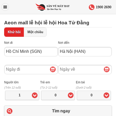
1900 2690
Aeon mall lễ hội lễ hội Hoa Tử Đằng
Khứ hồi
Một chiều
Nơi đi
Nơi đến
Ngày
Ngày
đi
về
Người lớn
Trẻ em
Em bé
(Trên 12 tuổi)
(Từ 2-12 tuổi)
(Dưới 2 tuổi)
1
0
0
Tìm ngay