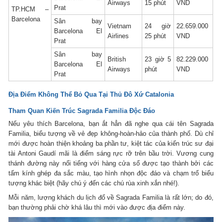
Airways
15 phút
VND
Prat
TP.HCM –
Barcelona
Sân bay
Vietnam
24 giờ
22.659.000
Barcelona El
Airlines
25 phút
VND
Prat
Sân bay
British
23 giờ 5
82.229.000
Barcelona El
Airways
phút
VND
Prat
Địa Điểm Không Thể Bỏ Qua Tại Thủ Đô Xứ Catalonia
Tham Quan Kiến Trúc Sagrada Familia Độc Đáo
Nếu yêu thích Barcelona, bạn ắt hẳn đã nghe qua cái tên Sagrada
Familia, biểu tượng về vẻ đẹp không-hoàn-hảo của thành phố. Dù chỉ
mới được hoàn thiện khoảng ba phần tư, kiệt tác của kiến trúc sư đại
tài Antoni Gaudí mãi là điểm sáng rực rỡ trên bầu trời. Vương cung
thánh đường này nổi tiếng với hàng cửa sổ được tạo thành bởi các
tấm kính ghép đa sắc màu, tạo hình nhọn độc đáo và chạm trổ biểu
tượng khác biệt (hãy chú ý đến các chú rùa xinh xắn nhé!).
Mỗi năm, lượng khách du lịch đổ về Sagrada Familia là rất lớn; do đó,
bạn thường phải chờ khá lâu thì mới vào được địa điểm này.