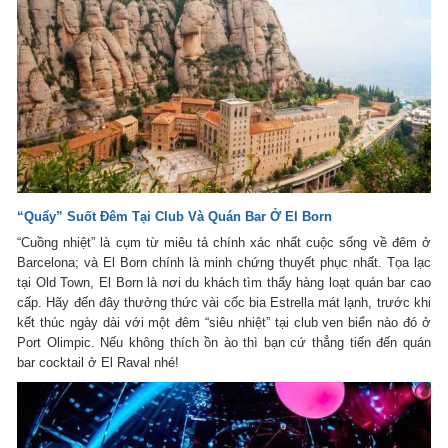
“Quẩy” Suốt Đêm Tại Club Và Quán Bar Ở El Born
“Cuồng nhiệt” là cụm từ miêu tả chính xác nhất cuộc sống về đêm ở
Barcelona; và El Born chính là minh chứng thuyết phục nhất. Tọa lạc
tại Old Town, El Born là nơi du khách tìm thấy hàng loạt quán bar cao
cấp. Hãy đến đây thưởng thức vài cốc bia Estrella mát lạnh, trước khi
kết thúc ngày dài với một đêm “siêu nhiệt” tại club ven biển nào đó ở
Port Olimpic. Nếu không thích ồn ào thì bạn cứ thẳng tiến đến quán
bar cocktail ở El Raval nhé!