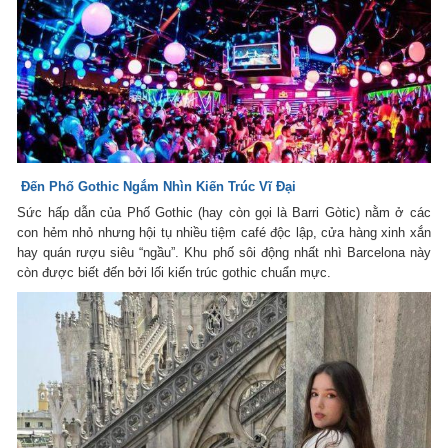
Đến Phố Gothic Ngắm Nhìn Kiến Trúc Vĩ Đại
Sức hấp dẫn của Phố Gothic (hay còn gọi là Barri Gòtic) nằm ở các
con hẻm nhỏ nhưng hội tụ nhiều tiệm café độc lập, cửa hàng xinh xắn
hay quán rượu siêu “ngầu”. Khu phố sôi động nhất nhì Barcelona này
còn được biết đến bởi lối kiến trúc gothic chuẩn mực.