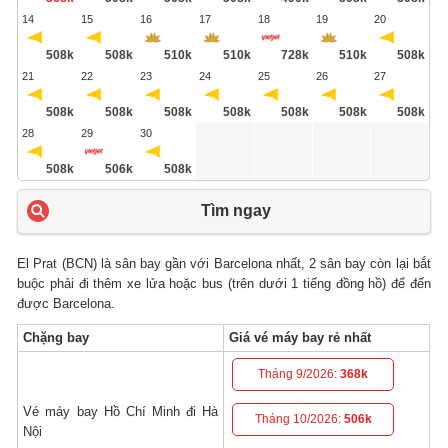
14
15
16
17
18
19
20
508k
508k
510k
510k
728k
510k
508k
21
22
23
24
25
26
27
508k
508k
508k
508k
508k
508k
508k
28
29
30
508k
506k
508k
Tìm ngay
El Prat (BCN) là sân bay gần với Barcelona nhất, 2 sân bay còn lại bắt
buộc phải đi thêm xe lửa hoặc bus (trên dưới 1 tiếng đồng hồ) để đến
được Barcelona.
Chặng bay
Giá vé máy bay rẻ nhất
Tháng 9/2026:
368k
Vé máy bay Hồ Chí Minh đi Hà
Tháng 10/2026:
506k
Nội