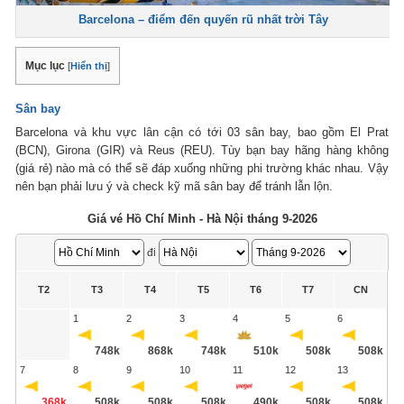
Barcelona – điểm đến quyến rũ nhất trời Tây
Mục lục
[
Hiển thị
]
Sân bay
Barcelona và khu vực lân cận có tới 03 sân bay, bao gồm El Prat
(BCN), Girona (GIR) và Reus (REU). Tùy bạn bay hãng hàng không
(giá rẻ) nào mà có thể sẽ đáp xuống những phi trường khác nhau. Vậy
nên bạn phải lưu ý và check kỹ mã sân bay để tránh lẫn lộn.
Giá vé Hồ Chí Minh - Hà Nội tháng 9-2026
đi
T2
T3
T4
T5
T6
T7
CN
1
2
3
4
5
6
748k
868k
748k
510k
508k
508k
7
8
9
10
11
12
13
368k
508k
508k
508k
490k
508k
508k