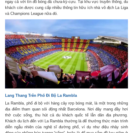
ngay cả với tín đồ bóng đá chưa-kỳ-cựu. Tại khu vực truyền thông, du
khách còn được cung cấp nhiều thông tin hữu ích nhà vô địch La Liga
và Champions League nữa đó.
Lang Thang Trên Phố Đi Bộ La Rambla
La Rambla, phố đi bộ với hàng cây rợp bóng mát, là một trong những
địa điểm tham quan sôi động nhất Barcelona. Nơi đây mang đầy hơi
thở cuộc sống, thu hút cả du khách quốc tế lẫn dân địa phương.
Khách du lịch đến với La Rambla thường là để thưởng thức màn trình
diễn ngẫu nhiên của nghệ sĩ đường phố, ví dụ như điệu nhảy sinh
động của những bức tượng “sống”, hoặc là để mua sắm đồ lưu niệm ở