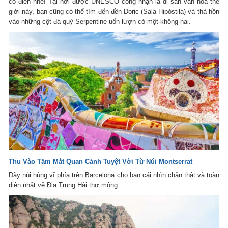
cổ điển nhé! Tại nơi được UNESCO công nhận là di sản văn hoá thế
giới này, bạn cũng có thể tìm đến đền Doric (Sala Hipóstila) và thả hồn
vào những cột đá quý Serpentine uốn lượn có-một-không-hai.
Thu Vào Tầm Mắt Quan Cảnh Tuyệt Vời Từ Núi Montserrat
Dãy núi hùng vĩ phía trên Barcelona cho bạn cái nhìn chân thật và toàn
diện nhất về Địa Trung Hải thơ mộng.