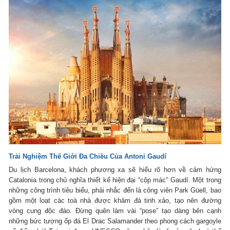
Trải Nghiệm Thế Giới Đa Chiều Của Antoni Gaudí
Du lịch Barcelona, khách phương xa sẽ hiểu rõ hơn về cảm hứng
Catalonia trong chủ nghĩa thiết kế hiện đại “cộp mác” Gaudí. Một trong
những công trình tiêu biểu, phải nhắc đến là công viên Park Güell, bao
gồm một loạt các toà nhà được khảm đá tinh xảo, tạo nên đường
vòng cung độc đáo. Đừng quên làm vài “pose” tạo dàng bên cạnh
những bức tượng ốp đá El Drac Salamander theo phong cách gargoyle