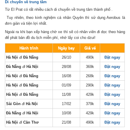
Di chuyển về trung tâm
Từ El Prat có rất nhiều cách di chuyển về trung tâm thành phố .
Tuy nhiên, theo kinh nghiệm cá nhân Quyên thì sử dụng Aerobus là
đơn giản và tiện lợi nhất.
Ngoài ra khi bạn xếp hàng chờ xe thì sẽ có nhân viên đi dọc theo hàng
để phát bản đồ du lịch miễn phí, nhớ lấy coi cho dzui!
Hành trình
Ngày bay
Giá vé
Hà Nội
đi
Đà Nẵng
26/10
490k
Đặt ngay
Đà Nẵng
đi
Hà Nội
28/08
369k
Đặt ngay
Hà Nội
đi
Đà Nẵng
16/08
268k
Đặt ngay
Hà Nội
đi
Đà Nẵng
01/09
290k
Đặt ngay
Hà Nội
đi
Đà Nẵng
11/08
429k
Đặt ngay
Sài Gòn
đi
Hà Nội
17/02
379k
Đặt ngay
Đà Nẵng
đi
Hà Nội
10/08
429k
Đặt ngay
Hà Nội
đi
Cần Thơ
21/08
490k
Đặt ngay