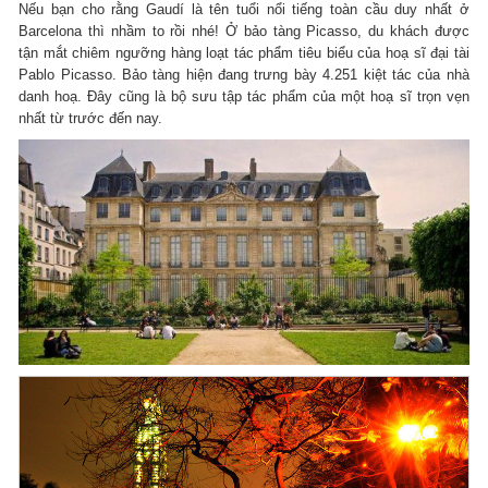
Nếu bạn cho rằng Gaudí là tên tuổi nổi tiếng toàn cầu duy nhất ở
Barcelona thì nhầm to rồi nhé! Ở bảo tàng Picasso, du khách được
tận mắt chiêm ngưỡng hàng loạt tác phẩm tiêu biểu của hoạ sĩ đại tài
Pablo Picasso. Bảo tàng hiện đang trưng bày 4.251 kiệt tác của nhà
danh hoạ. Đây cũng là bộ sưu tập tác phẩm của một hoạ sĩ trọn vẹn
nhất từ trước đến nay.