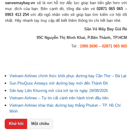
sanvemaybay.vn
sẽ là nơi hỗ trợ đắc lực giúp bạn tiến gần hơn với
mục đích của bạn. Bên cạnh đó, tổng đài săn vé
02871 065 065 –
0903 413 254
với đội ngũ nhân viên sẽ giúp bạn tìm kiếm cơ hội tốt
nhất. Hãy nhanh tay truy cập để biết thêm thông tin chi tiết bạn nhé.
Săn Vé Máy Bay Giá Rẻ
95C Nguyễn Thị Minh Khai, P.Bến Thành, TP.HCM
Tel :
1900 2690
–
02871 065 065
Tin liên quan
Vietnam Airlines chính thức khôi phục đường bay Cần Thơ – Đà Lạt
Sun PhuQuoc Airways mở đường bay mới đến Thành Đô
Sân bay Liên Khương mở cửa trở lại từ ngày 19/08/2026
Vietnam Airlines – Tự tin cất cánh trên hành trình đầu tiên
Vietnam Airlines khai thác đường bay thẳng Phuket – TP. Hồ Chí
Minh
Khứ hồi
Một chiều