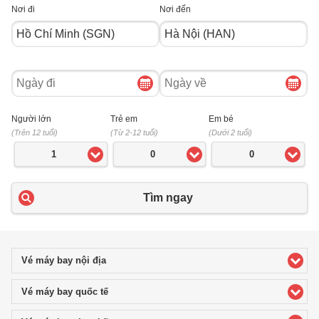
Nơi đi
Nơi đến
Ngày
Ngày
đi
về
Người lớn
Trẻ em
Em bé
(Trên 12 tuổi)
(Từ 2-12 tuổi)
(Dưới 2 tuổi)
1
0
0
Tìm ngay
Vé máy bay nội địa
click to expand contents
Vé máy bay quốc tế
click to expand contents