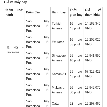
Giá vé máy bay
Điểm khởi
Thời
Giá vé
Điểm đến
Hãng bay
hành
gian bay
tham khảo
Sân bay
Turkish
16 giờ
14.162.349
Barcelona El
Airlines
45 phút
VND
Prat
Sân bay
16 giờ
16.206.020
Barcelona El
Emirates
55 phút
VND
Prat
Hà Nội –
Barcelona
Sân bay
Singapore
25 giờ
15.841.850
Barcelona El
Airlines
10 phút
VND
Prat
Sân bay
28 giờ
57.312.422
Barcelona El
Korean Air
45 phút
VND
Prat
Sân bay
Malaysia
26 giờ
12.843.070
Barcelona El
Airlines
30 phút
VND
Prat
Sân bay
Qatar
32 giờ
15.297.460
Barcelona El