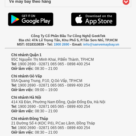
Vé máy bay theo hãng
click to expand contents
Công Ty Cổ Phần Đầu Tư Công Nghệ GeekTek
Địa chỉ: 47A Lê Trọng Tấn, Khu Phố 5, P.Tân Sơn Nhì, TP.HCM
MST: 0318310839 - Tel:
1900 2690
- Email:
info@sanvemaybay.vn
Chi nhánh Quận 1
95C Nguyễn Thị Minh Khai, P.Bến Thành, TP.HCM
Tel
: 1900 2690 - 02871 065 065 - 0898 400 254
Giờ làm việc
: 08:30 – 21:00
Chi nhánh Gò Vấp
55A Quang Trung, P.10, Q.Gò Vấp, TP.HCM
Tel
: 1900 2690 - 02871 065 065 - 0899 400 254
Giờ làm việc
: 09:00 – 19:00
Chi nhánh Hà Nội
414 Xã Đàn, Phường Nam Đồng, Quận Đống Đa, Hà Nội
Tel
: 1900 2690 - 02871 065 065 - 0899 400 254
Giờ làm việc
: 08:30 – 21:00
Chi nhánh Đồng Tháp
21 Đường Số 4 (KDC P.6), P.Cao Lãnh, Đồng Tháp
Tel
: 1900 2690 - 02871 065 065 - 0899 400 254
Giờ làm việc
: 08:30 – 21:00