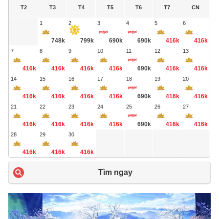
T2
T3
T4
T5
T6
T7
CN
1
2
3
4
5
6
748k
799k
690k
690k
416k
416k
7
8
9
10
11
12
13
416k
416k
416k
416k
690k
416k
416k
14
15
16
17
18
19
20
416k
416k
416k
416k
690k
416k
416k
21
22
23
24
25
26
27
416k
416k
416k
416k
690k
416k
416k
28
29
30
416k
416k
416k
Tìm ngay