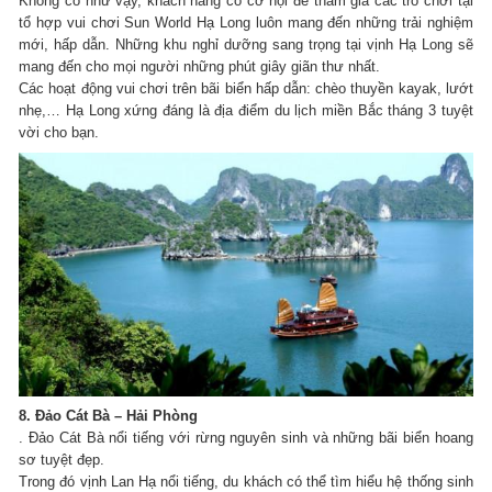
Không có như vậy, khách hàng có cơ hội để tham gia các trò chơi tại
tổ hợp vui chơi Sun World Hạ Long luôn mang đến những trải nghiệm
mới, hấp dẫn.
Những khu nghỉ dưỡng sang trọng tại vịnh Hạ Long sẽ
mang đến cho mọi người những phút giây giãn thư nhất.
Các hoạt động vui chơi trên bãi biển hấp dẫn: chèo thuyền kayak, lướt
nhẹ,… Hạ Long xứng đáng là địa điểm du lịch miền Bắc tháng 3 tuyệt
vời cho bạn.
8. Đảo Cát Bà – Hải Phòng
.
Đảo Cát Bà nổi tiếng với rừng nguyên sinh và những bãi biển hoang
sơ tuyệt đẹp.
Trong đó vịnh Lan Hạ nổi tiếng, du khách có thể tìm hiểu hệ thống sinh