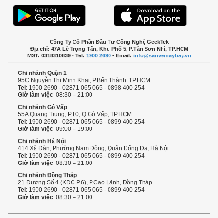
Công Ty Cổ Phần Đầu Tư Công Nghệ GeekTek
Địa chỉ: 47A Lê Trọng Tấn, Khu Phố 5, P.Tân Sơn Nhì, TP.HCM
MST: 0318310839 - Tel:
1900 2690
- Email:
info@sanvemaybay.vn
Chi nhánh Quận 1
95C Nguyễn Thị Minh Khai, P.Bến Thành, TP.HCM
Tel
: 1900 2690 - 02871 065 065 - 0898 400 254
Giờ làm việc
: 08:30 – 21:00
Chi nhánh Gò Vấp
55A Quang Trung, P.10, Q.Gò Vấp, TP.HCM
Tel
: 1900 2690 - 02871 065 065 - 0899 400 254
Giờ làm việc
: 09:00 – 19:00
Chi nhánh Hà Nội
414 Xã Đàn, Phường Nam Đồng, Quận Đống Đa, Hà Nội
Tel
: 1900 2690 - 02871 065 065 - 0899 400 254
Giờ làm việc
: 08:30 – 21:00
Chi nhánh Đồng Tháp
21 Đường Số 4 (KDC P.6), P.Cao Lãnh, Đồng Tháp
Tel
: 1900 2690 - 02871 065 065 - 0899 400 254
Giờ làm việc
: 08:30 – 21:00