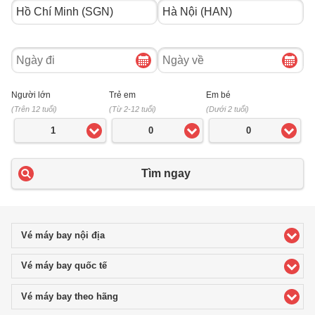
Ngày
Ngày
đi
về
Người lớn
Trẻ em
Em bé
(Trên 12 tuổi)
(Từ 2-12 tuổi)
(Dưới 2 tuổi)
1
0
0
Tìm ngay
Vé máy bay nội địa
click to expand contents
Vé máy bay quốc tế
click to expand contents
Vé máy bay theo hãng
click to expand contents