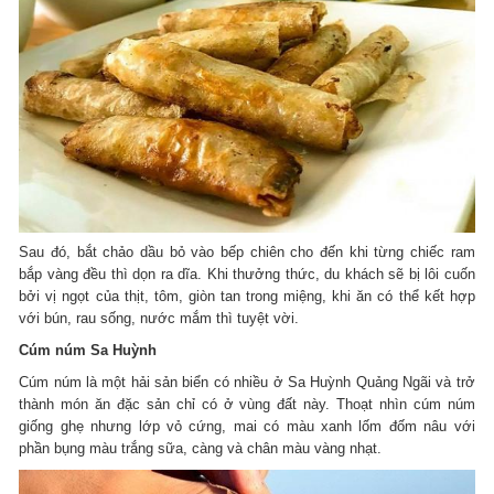
Sau đó, bắt chảo dầu bỏ vào bếp chiên cho đến khi từng chiếc ram
bắp vàng đều thì dọn ra dĩa. Khi thưởng thức, du khách sẽ bị lôi cuốn
bởi vị ngọt của thịt, tôm, giòn tan trong miệng, khi ăn có thể kết hợp
với bún, rau sống, nước mắm thì tuyệt vời.
Cúm núm Sa Huỳnh
Cúm núm là một hải sản biển có nhiều ở Sa Huỳnh Quảng Ngãi và trở
thành món ăn đặc sản chỉ có ở vùng đất này. Thoạt nhìn cúm núm
giống ghẹ nhưng lớp vỏ cứng, mai có màu xanh lốm đốm nâu với
phần bụng màu trắng sữa, càng và chân màu vàng nhạt.