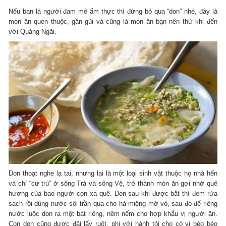
Nếu bạn là người đam mê ẩm thực thì đừng bỏ qua “don” nhé, đây là
món ăn quen thuộc, gần gũi và cũng là món ăn bạn nên thử khi đến
với Quảng Ngãi.
Don thoạt nghe lạ tai, nhưng lại là một loại sinh vật thuộc họ nhà hến
và chỉ “cư trú” ở sông Trà và sông Vệ, trở thành món ăn gợi nhớ quê
hương của bao người con xa quê. Don sau khi được bắt thì đem rửa
sạch rồi dùng nước sôi trần qua cho há miệng mở vỏ, sau đó để riêng
nước luộc don ra một bát riêng, nêm nếm cho hợp khẩu vị người ăn.
Con don cũng được đãi lấy ruột, phi với hành tỏi cho có vị béo béo