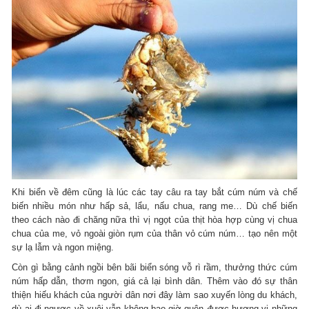
Khi biển về đêm cũng là lúc các tay câu ra tay bắt cúm núm và chế
biến nhiều món như hấp sả, lẩu, nấu chua, rang me… Dù chế biến
theo cách nào đi chăng nữa thì vị ngọt của thịt hòa hợp cùng vị chua
chua của me, vỏ ngoài giòn rụm của thân vỏ cúm núm… tạo nên một
sự lạ lẫm và ngon miệng.
Còn gì bằng cảnh ngồi bên bãi biển sóng vỗ rì rầm, thưởng thức cúm
núm hấp dẫn, thơm ngon, giá cả lại bình dân. Thêm vào đó sự thân
thiện hiếu khách của người dân nơi đây làm sao xuyến lòng du khách,
dù ai đi ngược về xuôi vẫn không bao giờ quên được hương vị những