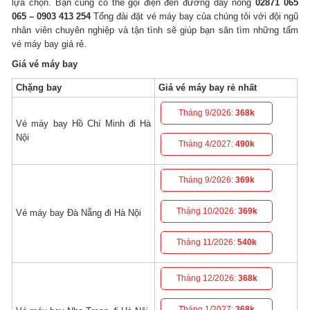
lựa chọn. Bạn cũng có thể gọi điện đến đường dây nóng
02871 065
065 – 0903 413 254
Tổng đài đặt vé máy bay của chúng tôi với đội ngũ
nhân viên chuyên nghiệp và tận tình sẽ giúp bạn săn tìm những tấm
vé máy bay giá rẻ.
Giá vé máy bay
Chặng bay
Giá vé máy bay rẻ nhất
Tháng 9/2026:
368k
Vé máy bay Hồ Chí Minh đi Hà
Nội
Tháng 4/2027:
490k
Tháng 9/2026:
369k
Tháng 10/2026:
369k
Vé máy bay Đà Nẵng đi Hà Nội
Tháng 11/2026:
540k
Tháng 12/2026:
368k
Tháng 1/2027:
368k