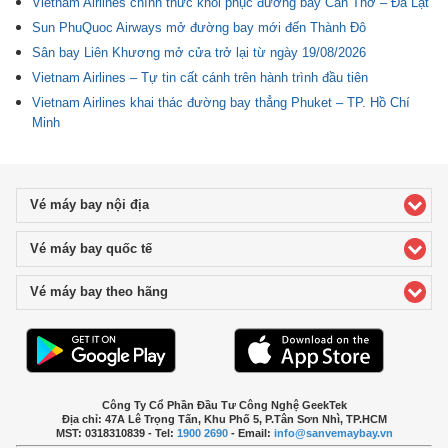
Vietnam Airlines chính thức khôi phục đường bay Cần Thơ – Đà Lạt
Sun PhuQuoc Airways mở đường bay mới đến Thành Đô
Sân bay Liên Khương mở cửa trở lại từ ngày 19/08/2026
Vietnam Airlines – Tự tin cất cánh trên hành trình đầu tiên
Vietnam Airlines khai thác đường bay thẳng Phuket – TP. Hồ Chí
Minh
Vé máy bay nội địa
click to expand contents
Vé máy bay quốc tế
click to expand contents
Vé máy bay theo hãng
click to expand contents
Công Ty Cổ Phần Đầu Tư Công Nghệ GeekTek
Địa chỉ: 47A Lê Trọng Tấn, Khu Phố 5, P.Tân Sơn Nhì, TP.HCM
MST: 0318310839 - Tel:
1900 2690
- Email:
info@sanvemaybay.vn