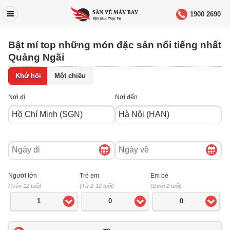
1900 2690
Bật mí top những món đặc sản nổi tiếng nhất
Quảng Ngãi
Khứ hồi
Một chiều
Nơi đi
Nơi đến
Ngày
Ngày
đi
về
Người lớn
Trẻ em
Em bé
(Trên 12 tuổi)
(Từ 2-12 tuổi)
(Dưới 2 tuổi)
1
0
0