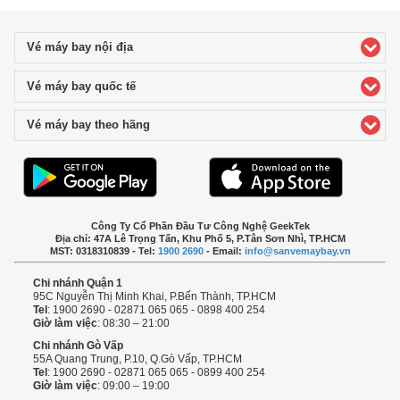
Vé máy bay nội địa
click to expand contents
Vé máy bay quốc tế
click to expand contents
Vé máy bay theo hãng
click to expand contents
Công Ty Cổ Phần Đầu Tư Công Nghệ GeekTek
Địa chỉ: 47A Lê Trọng Tấn, Khu Phố 5, P.Tân Sơn Nhì, TP.HCM
MST: 0318310839 - Tel:
1900 2690
- Email:
info@sanvemaybay.vn
Chi nhánh Quận 1
95C Nguyễn Thị Minh Khai, P.Bến Thành, TP.HCM
Tel
: 1900 2690 - 02871 065 065 - 0898 400 254
Giờ làm việc
: 08:30 – 21:00
Chi nhánh Gò Vấp
55A Quang Trung, P.10, Q.Gò Vấp, TP.HCM
Tel
: 1900 2690 - 02871 065 065 - 0899 400 254
Giờ làm việc
: 09:00 – 19:00