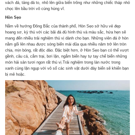
vách đá, tảng đá to, nhô lên giữa biển trông như những chiếc tháp nhỏ
chọc lên bầu trời vô cùng hùng vĩ.
Hòn Sẹo
Nằm về hướng Đông Bắc của thành phố, Hòn Sẹo sở hữu vẻ đẹp
hoang sơ, kỳ thú với các bãi đá đủ hình thù và màu sắc, hứa hẹn sẽ
mang đến nhiều trải nghiệm thú vị dành cho bạn. Những viên đá ở hòn
nằm gối lên nhau được sóng biển mài dũa qua nhiều năm trở lên tròn
chịa, mịn bóng, rất độc đáo. Đặc biệt hơn, ở Hòn Sẹo bạn có thể vượt
gềnh, câu cá, cắm trại, bơi lặn, ngắm biển hay tự tay chế biển những
món hải sản tươi ngon rất thú vị.Trải nghiệm trong làn nước trong
xanh cùng lặn ngụp với vô số các sinh vật dưới đáy biển sẽ khiến bạn
bị mê hoặc.