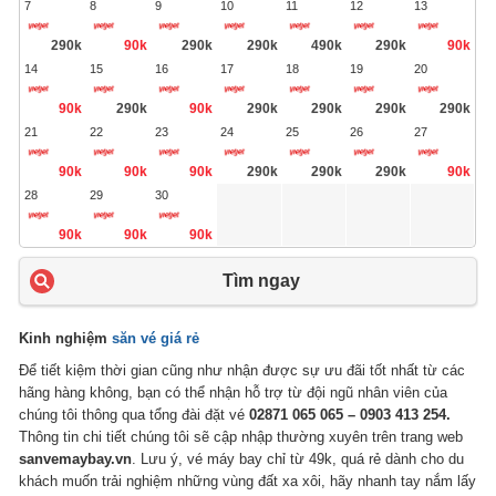
7
8
9
10
11
12
13
290k
90k
290k
290k
490k
290k
90k
14
15
16
17
18
19
20
90k
290k
90k
290k
290k
290k
290k
21
22
23
24
25
26
27
90k
90k
90k
290k
290k
290k
90k
28
29
30
90k
90k
90k
Tìm ngay
Kinh nghiệm
săn vé giá rẻ
Để tiết kiệm thời gian cũng như nhận được sự ưu đãi tốt nhất từ các
hãng hàng không, bạn có thể nhận hỗ trợ từ đội ngũ nhân viên của
chúng tôi thông qua tổng đài đặt vé
02871 065 065 – 0903 413 254.
Thông tin chi tiết chúng tôi sẽ cập nhập thường xuyên trên trang web
sanvemaybay.vn
. Lưu ý, vé máy bay chỉ từ 49k, quá rẻ dành cho du
khách muốn trải nghiệm những vùng đất xa xôi, hãy nhanh tay nắm lấy