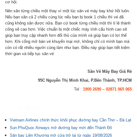
cơ hội.
Nên săn từng chiều một thay vì một lúc săn vé máy bay khứ hồi luôn.
Nếu bạn săn cả 2 chiều cùng lúc nếu bạn bị book 1 chiều thì vé đã
cũng không săn được nữa. Bạn cứ book từng chiều một thì tỉ lệ thành
công sẽ cao hơn. Việc chuẩn bị một chiếc máy tính cấu hình cao sẽ
giúp bạn truy cập nhanh hơn đối thủ của mình và giúp bạn có lợi thế
hơn. Khi cổng mở bán vé khuyến mại mở, không chỉ có mình bạn mà
còn có rất nhiều người cùng làm như bạn. Điều này giúp bạn tiết kiệm
thời gian và tiếp tục săn vé
Săn Vé Máy Bay Giá Rẻ
95C Nguyễn Thị Minh Khai, P.Bến Thành, TP.HCM
Tel :
1900 2690
–
02871 065 065
Tin liên quan
Vietnam Airlines chính thức khôi phục đường bay Cần Thơ – Đà Lạt
Sun PhuQuoc Airways mở đường bay mới đến Thành Đô
Sân bay Liên Khương mở cửa trở lại từ ngày 19/08/2026