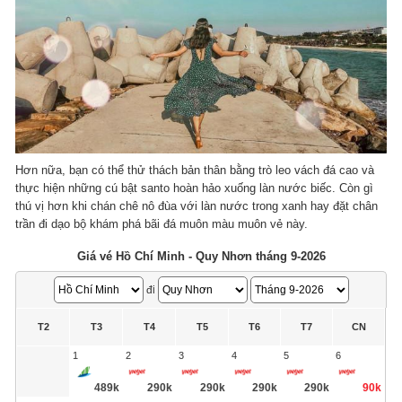
Hơn nữa, bạn có thể thử thách bản thân bằng trò leo vách đá cao và
thực hiện những cú bật santo hoàn hảo xuống làn nước biếc. Còn gì
thú vị hơn khi chán chê nô đùa với làn nước trong xanh hay đặt chân
trần đi dạo bộ khám phá bãi đá muôn màu muôn vẻ này.
Giá vé Hồ Chí Minh - Quy Nhơn tháng 9-2026
đi
T2
T3
T4
T5
T6
T7
CN
1
2
3
4
5
6
489k
290k
290k
290k
290k
90k