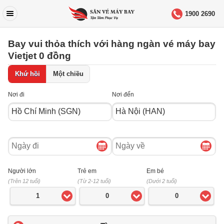
1900 2690
Bay vui thỏa thích với hàng ngàn vé máy bay
Vietjet 0 đồng
Khứ hồi
Một chiều
Nơi đi
Nơi đến
Ngày
Ngày
đi
về
Người lớn
Trẻ em
Em bé
(Trên 12 tuổi)
(Từ 2-12 tuổi)
(Dưới 2 tuổi)
1
0
0