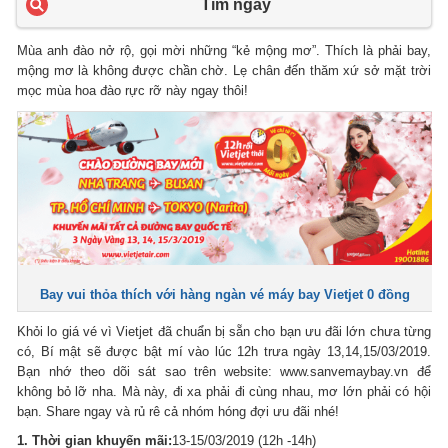
Tìm ngay
Mùa anh đào nở rộ, gọi mời những “kẻ mộng mơ”. Thích là phải bay,
mộng mơ là không được chần chờ. Lẹ chân đến thăm xứ sở mặt trời
mọc mùa hoa đào rực rỡ này ngay thôi!
Bay vui thỏa thích với hàng ngàn vé máy bay Vietjet 0 đồng
Khỏi lo giá vé vì Vietjet đã chuẩn bị sẵn cho bạn ưu đãi lớn chưa từng
có, Bí mật sẽ được bật mí vào lúc 12h trưa ngày 13,14,15/03/2019.
Bạn nhớ theo dõi sát sao trên website: www.sanvemaybay.vn để
không bỏ lỡ nha. Mà này, đi xa phải đi cùng nhau, mơ lớn phải có hội
bạn. Share ngay và rủ rê cả nhóm hóng đợi ưu đãi nhé!
1. Thời gian khuyến mãi:
13-15/03/2019 (12h -14h)