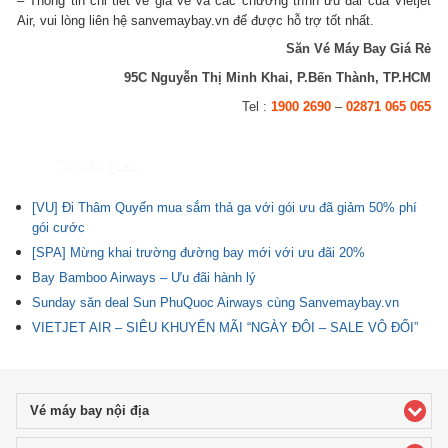
– Thông tin chi tiết về giá vé và các chương trình ưu đãi của Vietjet
Air, vui lòng liên hệ sanvemaybay.vn để được hỗ trợ tốt nhất.
Săn Vé Máy Bay Giá Rẻ
95C Nguyễn Thị Minh Khai, P.Bến Thành, TP.HCM
Tel :
1900 2690
–
02871 065 065
Tin liên quan
[VU] Đi Thâm Quyến mua sắm thả ga với gói ưu đã giảm 50% phí
gói cước
[SPA] Mừng khai trường đường bay mới với ưu đãi 20%
Bay Bamboo Airways – Ưu đãi hành lý
Sunday săn deal Sun PhuQuoc Airways cùng Sanvemaybay.vn
VIETJET AIR – SIÊU KHUYẾN MÃI “NGÀY ĐÔI – SALE VÔ ĐỐI”
Vé máy bay nội địa
click to expand contents