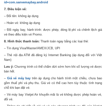
id=com.sanvemaybay.android
7. Điều kiện vé:
– Đổi tên: không áp dụng
– Hoàn vé: không áp dụng
– Đổi ngày bay, hành trình: được phép, đóng lệ phí và chênh lệch giá
vé theo điều kiện vé Promo.
8. Hình thức thanh toán:
Thanh toán ngay bằng các loại thẻ:
– Tín dụng Visa/Master/AMEX/JCB, UPI
– Thẻ nội địa ATM đã đăng ký Internet Banking (áp dụng đối với Việt
Nam)
Lưu ý:
Chương trình có thể chấm dứt sớm hơn khi số lượng vé được
bán hết.
–
Giá vé máy bay
trên áp dụng cho hành trình một chiều, chưa bao
gồm thuế phí và phụ thu. Giá vé có thể cao hơn tùy thuộc tình trạng
chỗ khi bạn đặt vé.
– Vé máy bay Vietjet Air khuyến mãi là vé không được phép hoàn vé,
đổi vé.