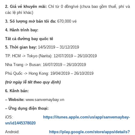
2. Giá vé khuyến mãi:
Chỉ từ 0 đồng/vé (chưa bao gồm thuế, phí và
các lệ phí khác)
3. Số lượng mở bán tối đa:
670,000 vé
4. Hành trình bay:
Tất cả đường bay quốc tế
5. Thời gian bay:
14/5/2019 – 31/12/2019
TP. HCM -> Tokyo (Narita): 12/07/2019 – 26/10/2019
Nha Trang -> Busan: 16/07/2019 – 26/10/2019
Phú Quốc -> Hong Kong: 19/04/2019 – 26/10/2019
(trừ ngày lễ tết theo quy định)
6. Kênh bán:
– Website:
www.sanvemaybay.vn
– Ứng dụng điện thoại:
iOS:
https://itunes.apple.com/us/app/sanvemaybay-
vn/id1445378020
Android:
https://play.google.com/store/apps/details?