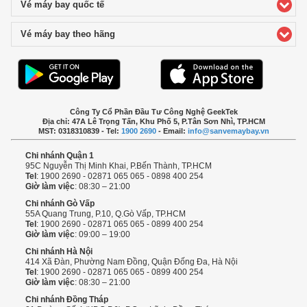
Vé máy bay quốc tế
click to expand contents
Vé máy bay theo hãng
click to expand contents
Công Ty Cổ Phần Đầu Tư Công Nghệ GeekTek
Địa chỉ: 47A Lê Trọng Tấn, Khu Phố 5, P.Tân Sơn Nhì, TP.HCM
MST: 0318310839 - Tel:
1900 2690
- Email:
info@sanvemaybay.vn
Chi nhánh Quận 1
95C Nguyễn Thị Minh Khai, P.Bến Thành, TP.HCM
Tel
: 1900 2690 - 02871 065 065 - 0898 400 254
Giờ làm việc
: 08:30 – 21:00
Chi nhánh Gò Vấp
55A Quang Trung, P.10, Q.Gò Vấp, TP.HCM
Tel
: 1900 2690 - 02871 065 065 - 0899 400 254
Giờ làm việc
: 09:00 – 19:00
Chi nhánh Hà Nội
414 Xã Đàn, Phường Nam Đồng, Quận Đống Đa, Hà Nội
Tel
: 1900 2690 - 02871 065 065 - 0899 400 254
Giờ làm việc
: 08:30 – 21:00
Chi nhánh Đồng Tháp