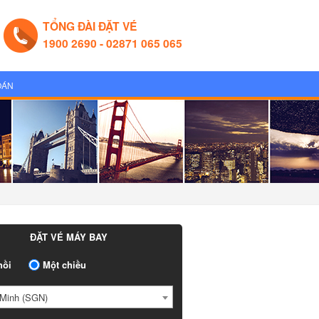
TỔNG ĐÀI ĐẶT VÉ
1900 2690 - 02871 065 065
OÁN
ĐẶT VÉ MÁY BAY
ồi
Một chiều
Minh (SGN)