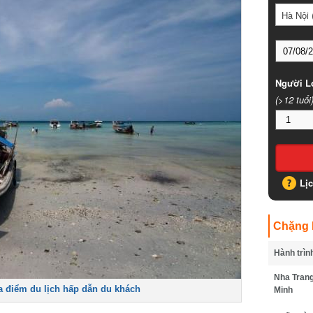
Hà Nội (
Người Lớ
(>12 tuổi)
Lịc
Chặng B
Hành trình
Nha Trang 
điểm du lịch hấp dẫn du khách
Minh