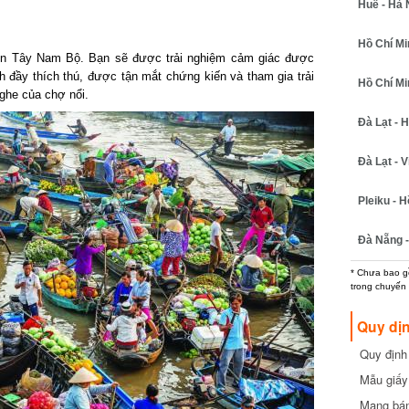
Huế - Hà N
Hồ Chí Minh
ền Tây Nam Bộ. Bạn sẽ được trải nghiệm cảm giác được
ch đầy thích thú, được tận mắt chứng kiến và tham gia trải
Hồ Chí Minh
he của chợ nổi.
Đà Lạt - Hồ
Đà Lạt - Vi
Pleiku - Hồ
Đà Nẵng - 
* Chưa bao gồm
trong chuyến b
Quy dịn
Quy định m
cần biết
Mẫu giấy 
Mang bánh 