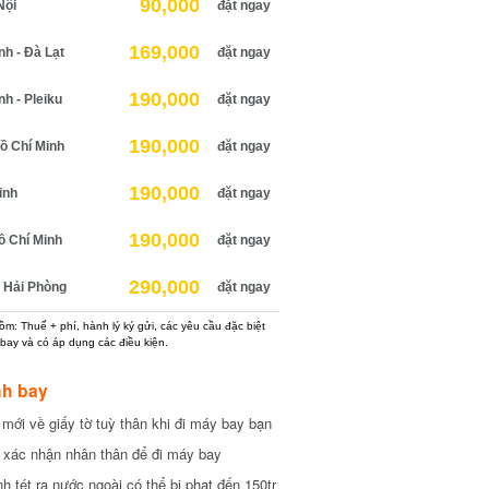
90,000
ội
đặt ngay
169,000
 - Đà Lạt
đặt ngay
190,000
 - Pleiku
đặt ngay
190,000
 Chí Minh
đặt ngay
190,000
nh
đặt ngay
190,000
 Chí Minh
đặt ngay
290,000
Hải Phòng
đặt ngay
: Thuế + phí, hành lý ký gửi, các yêu cầu đặc biệt
ay và có áp dụng các điều kiện.
h bay
ới về giấy tờ tuỳ thân khi đi máy bay bạn
xác nhận nhân thân để đi máy bay
tét ra nước ngoài có thể bị phạt đến 150tr