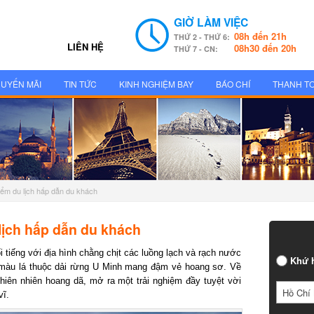
GIỜ LÀM VIỆC
08h đến 21h
THỨ 2 - THỨ 6:
LIÊN HỆ
08h30 đến 20h
THỨ 7 - CN:
UYẾN MÃI
TIN TỨC
KINH NGHIỆM BAY
BÁO CHÍ
THANH T
ểm du lịch hấp dẫn du khách
ịch hấp dẫn du khách
iếng với địa hình chằng chịt các luồng lạch và rạch nước
Khứ h
màu lá thuộc dải rừng U Minh mang đậm vẻ hoang sơ. Về
hiên nhiên hoang dã, mở ra một trải nghiệm đầy tuyệt vời
Hồ Chí 
vĩ.