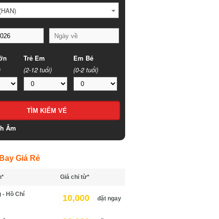
HAN)
n
Trẻ Em
Em Bé
(2-12 tuổi)
(0-2 tuổi)
h Âm
ay Giá Rẻ
*
Giá chỉ từ*
- Hồ Chí
10,000
đặt ngay