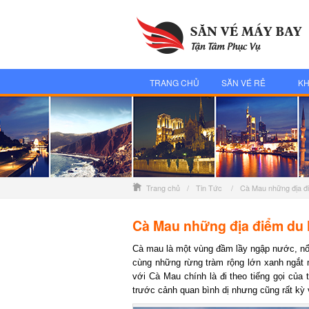
TRANG CHỦ
SĂN VÉ RẺ
KH
Trang chủ
/
Tin Tức
/
Cà Mau những địa đi
Cà Mau những địa điểm du l
Cà mau là một vùng đầm lầy ngập nước, nổi t
cùng những rừng tràm rộng lớn xanh ngắt 
với Cà Mau chính là đi theo tiếng gọi của t
trước cảnh quan bình dị nhưng cũng rất kỳ 