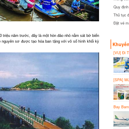
đồng
Quy định 
Thủ tục đ
Đặt vé máy
0 triệu năm trước, đây là một hòn đảo nhỏ nằm sát bờ biển
nguyên sơ được tạo hóa ban tặng với vô số hình khối kỳ
Khuyến 
[VU] Đi T
giảm 50% 
[SPA] Mừn
20%
Bay Bambo