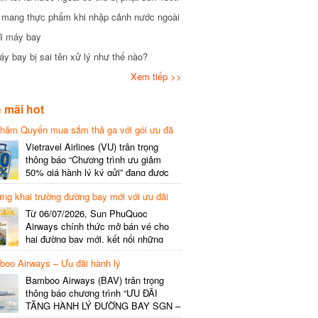
mang thực phẩm khi nhập cảnh nước ngoài
i máy bay
 bay bị sai tên xử lý như thế nào?
Xem tiếp >>
mãi hot
hâm Quyến mua sắm thả ga với gói ưu đã
phí gói cước
Vietravel Airlines (VU) trân trọng
thông báo “Chương trình ưu giảm
50% giá hành lý ký gửi” đang được
triển khai cho đường bay quốc tế mới
g khai trường đường bay mới với ưu đãi
kết nối từ TP. Hồ Chí Minh
(SGN) đi Thâm Quyến – Trung Quốc
Từ 06/07/2026, Sun PhuQuoc
(SZX), chi tiết như sau: LỊCH BAY
Airways chính thức mở bán vé cho
CHI TIẾT Đường bay SHCB Giờ khởi
hai đường bay mới, kết nối những
hành Giờ đến Tần suất…
điểm đến giàu trải nghiệm, giúp hành
o Airways – Ưu đãi hành lý
khách khám phá vẻ đẹp thiên nhiên
và văn hóa của miền Trung Việt Nam.
Bamboo Airways (BAV) trân trọng
Thông tin đường bay mới Đường bay
thông báo chương trình “ƯU ĐÃI
SHCB Giờ bay Tần suất Thời gian
TẶNG HÀNH LÝ ĐƯỜNG BAY SGN –
khai…