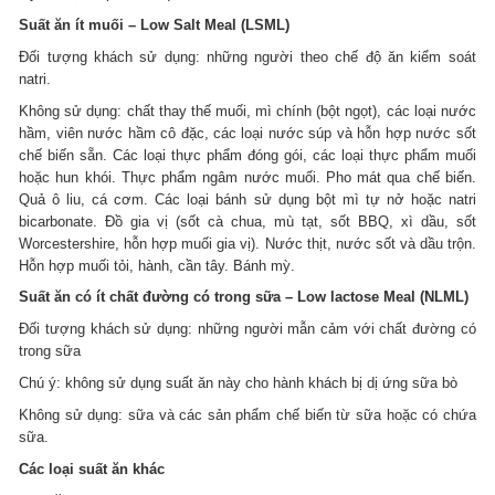
Suất ăn ít muối – Low Salt Meal (LSML)
Đối tượng khách sử dụng: những người theo chế độ ăn kiểm soát
natri.
Không sử dụng: chất thay thế muối, mì chính (bột ngọt), các loại nước
hầm, viên nước hầm cô đặc, các loại nước súp và hỗn hợp nước sốt
chế biến sẵn. Các loại thực phẩm đóng gói, các loại thực phẩm muối
hoặc hun khói. Thực phẩm ngâm nước muối. Pho mát qua chế biến.
Quả ô liu, cá cơm. Các loại bánh sử dụng bột mì tự nở hoặc natri
bicarbonate. Đồ gia vị (sốt cà chua, mù tạt, sốt BBQ, xì dầu, sốt
Worcestershire, hỗn hợp muối gia vị). Nước thịt, nước sốt và dầu trộn.
Hỗn hợp muối tỏi, hành, cần tây. Bánh mỳ.
Suất ăn có ít chất đường có trong sữa – Low lactose Meal (NLML)
Đối tượng khách sử dụng: những người mẫn cảm với chất đường có
trong sữa
Chú ý: không sử dụng suất ăn này cho hành khách bị dị ứng sữa bò
Không sử dụng: sữa và các sản phẩm chế biến từ sữa hoặc có chứa
sữa.
Các loại suất ăn khác