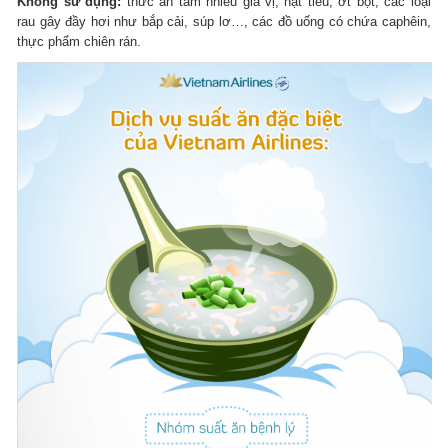
Không sử dụng:
thức ăn tẩm nhiều gia vị, hạt tiêu, ớt bột, các loại
rau gây đầy hơi như bắp cải, súp lơ…, các đồ uống có chứa caphêin,
thực phẩm chiên rán.