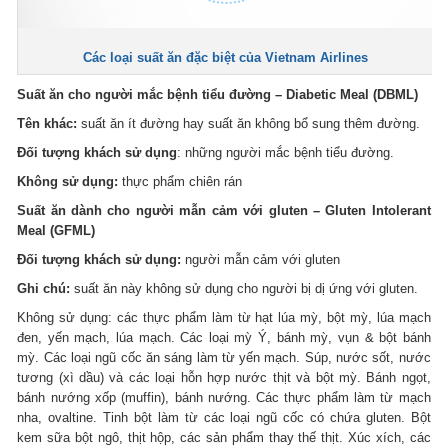
Các loại suất ăn đặc biệt của Vietnam Airlines
Suất ăn cho người mắc bệnh tiểu đường – Diabetic Meal (DBML)
Tên khác:
suất ăn ít đường hay suất ăn không bổ sung thêm đường.
Đối tượng khách sử dụng
: những người mắc bệnh tiểu đường.
Không sử dụng:
thực phẩm chiên rán
Suất ăn dành cho người mẫn cảm với gluten – Gluten Intolerant
Meal (GFML)
Đối tượng khách sử dụng:
người mẫn cảm với gluten
Ghi chú:
suất ăn này không sử dụng cho người bị dị ứng với gluten.
Không sử dụng: các thực phẩm làm từ hạt lúa mỳ, bột mỳ, lúa mạch
đen, yến mạch, lúa mạch. Các loại mỳ Ý, bánh mỳ, vụn & bột bánh
mỳ. Các loại ngũ cốc ăn sáng làm từ yến mạch. Súp, nước sốt, nước
tương (xì dầu) và các loại hỗn hợp nước thịt và bột mỳ. Bánh ngọt,
bánh nướng xốp (muffin), bánh nướng. Các thực phẩm làm từ mạch
nha, ovaltine. Tinh bột làm từ các loại ngũ cốc có chứa gluten. Bột
kem sữa bột ngô, thịt hộp, các sản phẩm thay thế thịt. Xúc xích, các