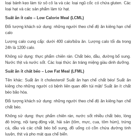
loại bánh kẹo làm từ sô cô la và các loại ngũ cốc có chứa gluten. Các
loại hạt và các sản phẩm làm từ hạt.
Suất ăn ít calo – Low Calorie Meal (LCML)
Đối tượng khách sử dụng: những người theo chế độ ăn kiêng hạn chế
calo
Lượng calo cung cấp: dưới 400 calo/bữa ăn. Lượng calo tối đa trong
24h là 1200 calo.
Không sử dụng: thực phẩm chiên rán. Chất béo, dầu, đường bổ sung.
Nước thịt và nước sốt. Các loại thức ăn tráng miệng giàu dinh dưỡng.
Suất ăn ít chất béo – Low Fat Meal (LFML)
Tên khác: Suất ăn ít cholesterol/ Suất ăn hạn chế chất béo/ Suất ăn
kiêng cho những người có bệnh liên quan đến túi mật/ Suất ăn ít chất
béo bão hòa.
Đối tượng khách sử dụng: những người theo chế độ ăn kiêng hạn chế
chất béo.
Không sử dụng: thực phẩm chiên rán, nước sốt nhiều chất béo, lòng
đỏ trứng, nội tạng động vật, hải sản (tôm, mực, cua, tôm hùm), trứng
cá, dầu và các chất béo bổ sung, đồ uống có cồn chứa đường tinh
luyện, thịt và pho mát qua chế biến.