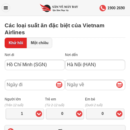
1900 2690
Các loại suất ăn đặc biệt của Vietnam
Airlines
Khứ hồi
Một chiều
Nơi đi
Nơi đến
Ngày
Ngày
đi
về
Người lớn
Trẻ em
Em bé
(Trên 12 tuổi)
(Từ 2-12 tuổi)
(Dưới 2 tuổi)
1
0
0