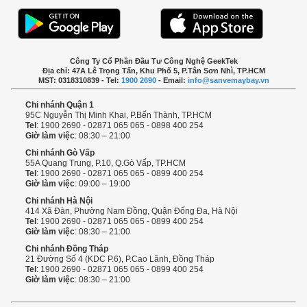
Công Ty Cổ Phần Đầu Tư Công Nghệ GeekTek
Địa chỉ: 47A Lê Trọng Tấn, Khu Phố 5, P.Tân Sơn Nhì, TP.HCM
MST: 0318310839 - Tel:
1900 2690
- Email:
info@sanvemaybay.vn
Chi nhánh Quận 1
95C Nguyễn Thị Minh Khai, P.Bến Thành, TP.HCM
Tel
: 1900 2690 - 02871 065 065 - 0898 400 254
Giờ làm việc
: 08:30 – 21:00
Chi nhánh Gò Vấp
55A Quang Trung, P.10, Q.Gò Vấp, TP.HCM
Tel
: 1900 2690 - 02871 065 065 - 0899 400 254
Giờ làm việc
: 09:00 – 19:00
Chi nhánh Hà Nội
414 Xã Đàn, Phường Nam Đồng, Quận Đống Đa, Hà Nội
Tel
: 1900 2690 - 02871 065 065 - 0899 400 254
Giờ làm việc
: 08:30 – 21:00
Chi nhánh Đồng Tháp
21 Đường Số 4 (KDC P.6), P.Cao Lãnh, Đồng Tháp
Tel
: 1900 2690 - 02871 065 065 - 0899 400 254
Giờ làm việc
: 08:30 – 21:00