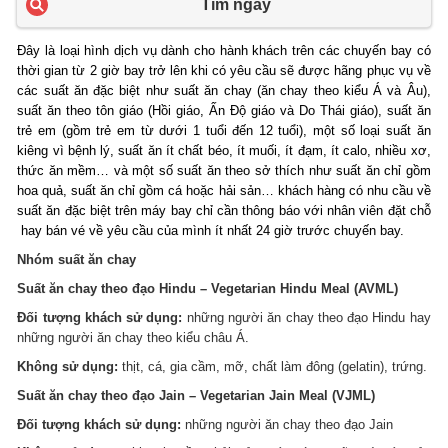
Tìm ngay
Đây là loại hình dịch vụ dành cho hành khách trên các chuyến bay có
thời gian từ 2 giờ bay trở lên khi có yêu cầu sẽ được hãng phục vụ về
các suất ăn đặc biệt như suất ăn chay (ăn chay theo kiểu Á và Âu),
suất ăn theo tôn giáo (Hồi giáo, Ấn Độ giáo và Do Thái giáo), suất ăn
trẻ em (gồm trẻ em từ dưới 1 tuổi đến 12 tuổi), một số loại suất ăn
kiêng vì bệnh lý, suất ăn ít chất béo, ít muối, ít đạm, ít calo, nhiều xơ,
thức ăn mềm… và một số suất ăn theo sở thích như suất ăn chỉ gồm
hoa quả, suất ăn chỉ gồm cá hoặc hải sản… khách hàng có nhu cầu về
suất ăn đặc biệt trên máy bay chỉ cần thông báo với nhân viên đặt chỗ
hay bán vé về yêu cầu của mình ít nhất 24 giờ trước chuyến bay.
Nhóm suất ăn chay
Suất ăn chay theo đạo Hindu – Vegetarian Hindu Meal (AVML)
Đối tượng khách sử dụng:
những người ăn chay theo đạo Hindu hay
những người ăn chay theo kiểu châu Á.
Không sử dụng:
thịt, cá, gia cầm, mỡ, chất làm đông (gelatin), trứng.
Suất ăn chay theo đạo Jain – Vegetarian Jain Meal (VJML)
Đối tượng khách sử dụng:
những người ăn chay theo đạo Jain