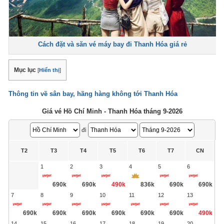
Cách đặt và săn vé máy bay đi Thanh Hóa giá rẻ
Mục lục
[
Hiển thị
]
Thông tin về sân bay, hãng hàng không tới Thanh Hóa
Giá vé Hồ Chí Minh - Thanh Hóa tháng 9-2026
đi
T2
T3
T4
T5
T6
T7
CN
1
2
3
4
5
6
690k
690k
490k
836k
690k
690k
7
8
9
10
11
12
13
690k
690k
690k
690k
690k
690k
490k
14
15
16
17
18
19
20