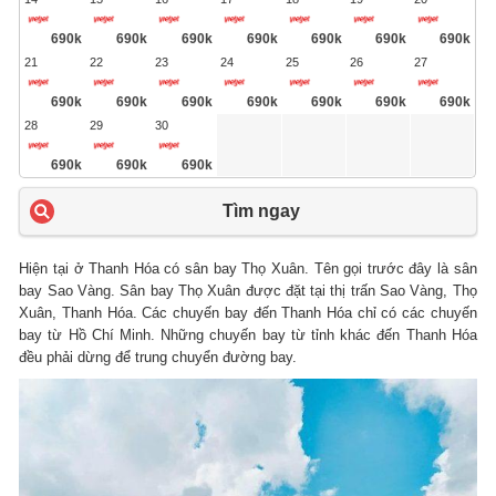
690k
690k
690k
690k
690k
690k
690k
21
22
23
24
25
26
27
690k
690k
690k
690k
690k
690k
690k
28
29
30
690k
690k
690k
Tìm ngay
Hiện tại ở Thanh Hóa có sân bay Thọ Xuân. Tên gọi trước đây là sân
bay Sao Vàng. Sân bay Thọ Xuân được đặt tại thị trấn Sao Vàng, Thọ
Xuân, Thanh Hóa. Các chuyến bay đến Thanh Hóa chỉ có các chuyến
bay từ Hồ Chí Minh. Những chuyến bay từ tỉnh khác đến Thanh Hóa
đều phải dừng để trung chuyển đường bay.