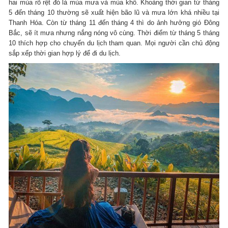
hai mùa rõ rệt đó là mùa mưa và mùa khô. Khoảng thời gian từ tháng
5 đến tháng 10 thường sẽ xuất hiện bão lũ và mưa lớn khá nhiều tại
Thanh Hóa. Còn từ tháng 11 đến tháng 4 thì do ảnh hưởng gió Đông
Bắc, sẽ ít mưa nhưng nắng nóng vô cùng. Thời điểm từ tháng 5 tháng
10 thích hợp cho chuyến du lịch tham quan. Mọi người cần chủ động
sắp xếp thời gian hợp lý để đi du lịch.