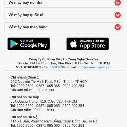
Vé máy bay nội địa
click to expand contents
Vé máy bay quốc tế
click to expand contents
Vé máy bay theo hãng
click to expand contents
Công Ty Cổ Phần Đầu Tư Công Nghệ GeekTek
Địa chỉ: 47A Lê Trọng Tấn, Khu Phố 5, P.Tân Sơn Nhì, TP.HCM
MST: 0318310839 - Tel:
1900 2690
- Email:
info@sanvemaybay.vn
Chi nhánh Quận 1
95C Nguyễn Thị Minh Khai, P.Bến Thành, TP.HCM
Tel
: 1900 2690 - 02871 065 065 - 0898 400 254
Giờ làm việc
: 08:30 – 21:00
Chi nhánh Gò Vấp
55A Quang Trung, P.10, Q.Gò Vấp, TP.HCM
Tel
: 1900 2690 - 02871 065 065 - 0899 400 254
Giờ làm việc
: 09:00 – 19:00
Chi nhánh Hà Nội
414 Xã Đàn, Phường Nam Đồng, Quận Đống Đa, Hà Nội
Tel
: 1900 2690 - 02871 065 065 - 0899 400 254