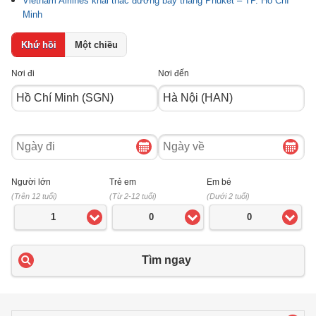
Vietnam Airlines khai thác đường bay thẳng Phuket – TP. Hồ Chí
Minh
Khứ hồi
Một chiều
Nơi đi
Nơi đến
Ngày
Ngày
đi
về
Người lớn
Trẻ em
Em bé
(Trên 12 tuổi)
(Từ 2-12 tuổi)
(Dưới 2 tuổi)
1
0
0
Tìm ngay