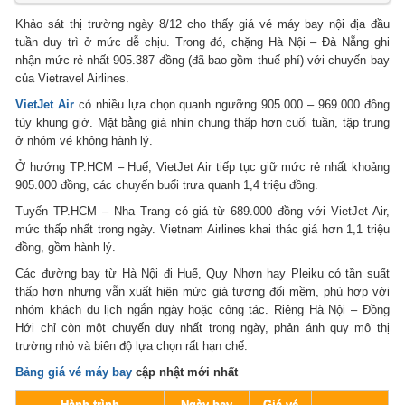
Khảo sát thị trường ngày 8/12 cho thấy giá vé máy bay nội địa đầu
tuần duy trì ở mức dễ chịu. Trong đó, chặng Hà Nội – Đà Nẵng ghi
nhận mức rẻ nhất 905.387 đồng (đã bao gồm thuế phí) với chuyến bay
của Vietravel Airlines.
VietJet Air
có nhiều lựa chọn quanh ngưỡng 905.000 – 969.000 đồng
tùy khung giờ. Mặt bằng giá nhìn chung thấp hơn cuối tuần, tập trung
ở nhóm vé không hành lý.
Ở hướng TP.HCM – Huế, VietJet Air tiếp tục giữ mức rẻ nhất khoảng
905.000 đồng, các chuyến buổi trưa quanh 1,4 triệu đồng.
Tuyến TP.HCM – Nha Trang có giá từ 689.000 đồng với VietJet Air,
mức thấp nhất trong ngày. Vietnam Airlines khai thác giá hơn 1,1 triệu
đồng, gồm hành lý.
Các đường bay từ Hà Nội đi Huế, Quy Nhơn hay Pleiku có tần suất
thấp hơn nhưng vẫn xuất hiện mức giá tương đối mềm, phù hợp với
nhóm khách du lịch ngắn ngày hoặc công tác. Riêng Hà Nội – Đồng
Hới chỉ còn một chuyến duy nhất trong ngày, phản ánh quy mô thị
trường nhỏ và biên độ lựa chọn rất hạn chế.
Bảng giá vé máy bay
cập nhật mới nhất
Hành trình
Ngày bay
Giá vé