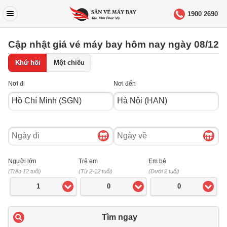
1900 2690
Cập nhật giá vé máy bay hôm nay ngày 08/12
Khứ hồi
Một chiều
Nơi đi
Nơi đến
Ngày
Ngày
đi
về
Người lớn
Trẻ em
Em bé
(Trên 12 tuổi)
(Từ 2-12 tuổi)
(Dưới 2 tuổi)
1
0
0
Tìm ngay