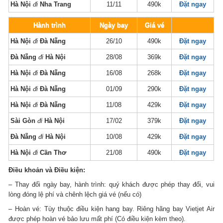
Hà Nội
đi
Nha Trang
11/11
490k
Đặt ngay
Hành trình
Ngày bay
Giá vé
Hà Nội
đi
Đà Nẵng
26/10
490k
Đặt ngay
Đà Nẵng
đi
Hà Nội
28/08
369k
Đặt ngay
Hà Nội
đi
Đà Nẵng
16/08
268k
Đặt ngay
Hà Nội
đi
Đà Nẵng
01/09
290k
Đặt ngay
Hà Nội
đi
Đà Nẵng
11/08
429k
Đặt ngay
Sài Gòn
đi
Hà Nội
17/02
379k
Đặt ngay
Đà Nẵng
đi
Hà Nội
10/08
429k
Đặt ngay
Hà Nội
đi
Cần Thơ
21/08
490k
Đặt ngay
Điều khoản và Điều kiện:
– Thay đổi ngày bay, hành trình: quý khách được phép thay đổi, vui
lòng đóng lệ phí và chênh lệch giá vé (nếu có)
– Hoàn vé: Tùy thuộc điều kiện hang bay. Riêng hãng bay Vietjet Air
được phép hoàn vé bảo lưu mất phí (Có điều kiện kèm theo).