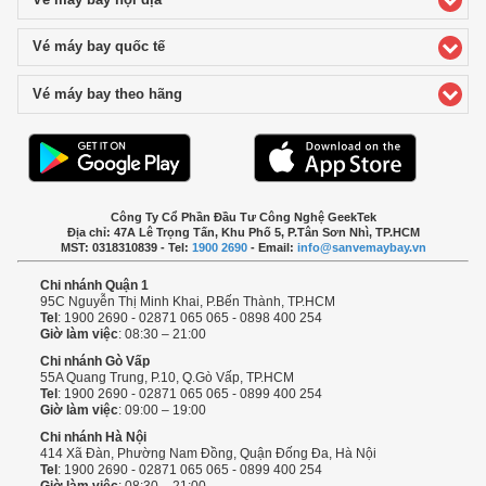
Vé máy bay nội địa
click to expand contents
Vé máy bay quốc tế
click to expand contents
Vé máy bay theo hãng
click to expand contents
Công Ty Cổ Phần Đầu Tư Công Nghệ GeekTek
Địa chỉ: 47A Lê Trọng Tấn, Khu Phố 5, P.Tân Sơn Nhì, TP.HCM
MST: 0318310839 - Tel:
1900 2690
- Email:
info@sanvemaybay.vn
Chi nhánh Quận 1
95C Nguyễn Thị Minh Khai, P.Bến Thành, TP.HCM
Tel
: 1900 2690 - 02871 065 065 - 0898 400 254
Giờ làm việc
: 08:30 – 21:00
Chi nhánh Gò Vấp
55A Quang Trung, P.10, Q.Gò Vấp, TP.HCM
Tel
: 1900 2690 - 02871 065 065 - 0899 400 254
Giờ làm việc
: 09:00 – 19:00
Chi nhánh Hà Nội
414 Xã Đàn, Phường Nam Đồng, Quận Đống Đa, Hà Nội
Tel
: 1900 2690 - 02871 065 065 - 0899 400 254