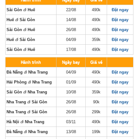
Sài Gòn
đi
Huế
22/08
490k
Đặt ngay
Huế
đi
Sài Gòn
14/08
490k
Đặt ngay
Sài Gòn
đi
Huế
26/08
490k
Đặt ngay
Huế
đi
Sài Gòn
04/09
359k
Đặt ngay
Sài Gòn
đi
Huế
17/08
490k
Đặt ngay
Hành trình
Ngày bay
Giá vé
Đà Nẵng
đi
Nha Trang
04/09
490k
Đặt ngay
Hải Phòng
đi
Nha Trang
01/09
490k
Đặt ngay
Sài Gòn
đi
Nha Trang
10/08
359k
Đặt ngay
Nha Trang
đi
Sài Gòn
26/08
90k
Đặt ngay
Nha Trang
đi
Sài Gòn
26/08
299k
Đặt ngay
Hà Nội
đi
Nha Trang
03/11
490k
Đặt ngay
Đà Nẵng
đi
Nha Trang
13/08
199k
Đặt ngay