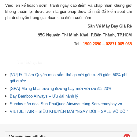
Việc lên kế hoạch sớm, tránh ngày cao điểm và chấp nhận khung giờ
không thuận lợi được xem là giải pháp thực tế nhất để kiểm soát chi
phí di chuyển trong giai đoạn cao điểm cuối năm.
Săn Vé Máy Bay Giá Rẻ
95C Nguyễn Thị Minh Khai, P.Bến Thành, TP.HCM
Tel :
1900 2690
–
02871 065 065
Tin liên quan
[VU] Đi Thâm Quyến mua sắm thả ga với gói ưu đã giảm 50% phí
gói cước
[SPA] Mừng khai trường đường bay mới với ưu đãi 20%
Bay Bamboo Airways – Ưu đãi hành lý
Sunday săn deal Sun PhuQuoc Airways cùng Sanvemaybay.vn
VIETJET AIR – SIÊU KHUYẾN MÃI “NGÀY ĐÔI – SALE VÔ ĐỐI”