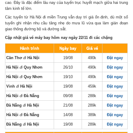
cao. Đây là đặc điểm lâu nay của tuyến trục huyết mạch giữa hai trung
tâm kinh tế lớn.
Các tuyến từ Hà Nội đi miền Trung vẫn duy trì giá ổn định, dù một số
tuyến ghi nhận nhu cầu tăng nhẹ do mưa lũ vừa qua làm gián đoạn
giao thông đường bộ và đường sắt.
Cập nhật giá vé máy bay hôm nay ngày 22/11 đi các chặng
Hành trình
Ngày bay
Giá vé
Cần Thơ
đi
Hà Nội
19/08
490k
Đặt ngay
Hà Nội
đi
Quy Nhơn
26/10
490k
Đặt ngay
Hà Nội
đi
Quy Nhơn
19/10
490k
Đặt ngay
Vinh
đi
Hà Nội
19/08
459k
Đặt ngay
Hà Nội
đi
Đà Nẵng
09/08
288k
Đặt ngay
Đà Nẵng
đi
Hà Nội
21/08
289k
Đặt ngay
Hà Nội
đi
Đà Nẵng
14/08
389k
Đặt ngay
Đà Nẵng
đi
Hà Nội
19/08
289k
Đặt ngay