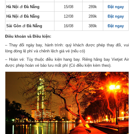
Hà Nội
đi
Đà Nẵng
15/08
289k
Đặt ngay
Hà Nội
đi
Đà Nẵng
12/08
289k
Đặt ngay
Sài Gòn
đi
Đà Nẵng
16/08
389k
Đặt ngay
Điều khoản và Điều kiện:
– Thay đổi ngày bay, hành trình: quý khách được phép thay đổi, vui
lòng đóng lệ phí và chênh lệch giá vé (nếu có)
– Hoàn vé: Tùy thuộc điều kiện hang bay. Riêng hãng bay Vietjet Air
được phép hoàn vé bảo lưu mất phí (Có điều kiện kèm theo).