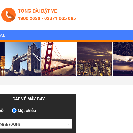
TỔNG ĐÀI ĐẶT VÉ
1900 2690 - 02871 065 065
OÁN
ĐẶT VÉ MÁY BAY
ồi
Một chiều
Minh (SGN)