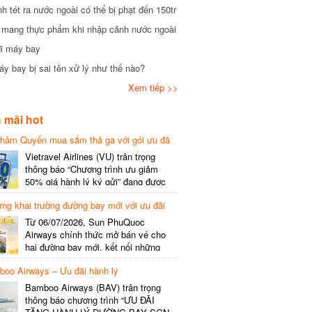
tét ra nước ngoài có thể bị phạt đến 150tr
mang thực phẩm khi nhập cảnh nước ngoài
i máy bay
 bay bị sai tên xử lý như thế nào?
Xem tiếp >>
mãi hot
hâm Quyến mua sắm thả ga với gói ưu đã
phí gói cước
Vietravel Airlines (VU) trân trọng
thông báo “Chương trình ưu giảm
50% giá hành lý ký gửi” đang được
triển khai cho đường bay quốc tế mới
g khai trường đường bay mới với ưu đãi
kết nối từ TP. Hồ Chí Minh
(SGN) đi Thâm Quyến – Trung Quốc
Từ 06/07/2026, Sun PhuQuoc
(SZX), chi tiết như sau: LỊCH BAY
Airways chính thức mở bán vé cho
CHI TIẾT Đường bay SHCB Giờ khởi
hai đường bay mới, kết nối những
hành Giờ đến Tần suất…
điểm đến giàu trải nghiệm, giúp hành
o Airways – Ưu đãi hành lý
khách khám phá vẻ đẹp thiên nhiên
và văn hóa của miền Trung Việt Nam.
Bamboo Airways (BAV) trân trọng
Thông tin đường bay mới Đường bay
thông báo chương trình “ƯU ĐÃI
SHCB Giờ bay Tần suất Thời gian