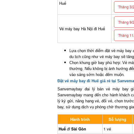
Huế
Tháng 3/2
Tháng 9/2
Vé máy bay Hà Nội đi Huế
Tháng 11/
Lựa chọn thời điểm đặt vé máy bay đi
du lịch cũng như vé máy bay sẽ tăng c
Chọn khung giờ bay phù hợp: Vé máy 
thường. Nếu không bị ảnh hưởng đến 
vào sáng sớm hoặc đêm muộn.
Đặt vé máy bay đi Huế giá rẻ tại Sanvema
Sanvemaybay đại lý bán vé máy bay giá
Sanvemaybay mang đến cho hành khách các 
lý ký gửi, nâng hạng vé, đổi vé, chọn trước
bay, sử dụng dịch vụ phòng chờ thương gia
Hành trình
Số lượng
Huế
đi
Sài Gòn
1 vé