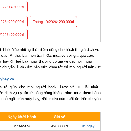
027:
740,000đ
026:
290,000đ
Tháng 10/2026:
290,000đ
2026:
90,000đ
 Huế: Vào những thời điểm đông du khách thì giá dịch vụ
ao. Vì thế, bạn nên tránh đặt mua vé với giá quá cao.
bay đi Huế bay ngày thường có giá vé cao hơn ngày
chuyến đi và đảm bảo sức khỏe tốt thì mọi người nên đặt
ybay.vn
 rẻ giúp cho mọi người book được vé ưu đãi nhất.
dịch vụ uy tín từ hãng hàng không như: mua thêm hành
 chỗ ngồi trên máy bay, đặt trước các suất ăn trên chuyến
….
Ngày khởi hành
Giá vé
04/09/2026
490,000 đ
Đặt ngay