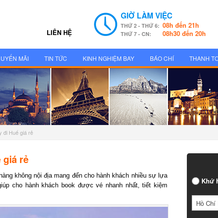
GIỜ LÀM VIỆC
08h đến 21h
THỨ 2 - THỨ 6:
LIÊN HỆ
08h30 đến 20h
THỨ 7 - CN:
UYẾN MÃI
TIN TỨC
KINH NGHIỆM BAY
BÁO CHÍ
THANH T
 đi Huế giá rẻ
giá rẻ
àng không nội địa mang đến cho hành khách nhiều sự lựa
Khứ h
iúp cho hành khách book được vé nhanh nhất, tiết kiệm
Hồ Chí 