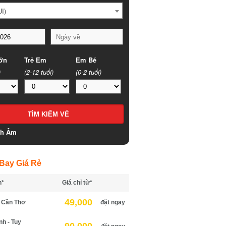
)
n
Trẻ Em
Em Bé
(2-12 tuổi)
(0-2 tuổi)
h Âm
ay Giá Rẻ
*
Giá chỉ từ*
49,000
Cần Thơ
đặt ngay
 - Tuy