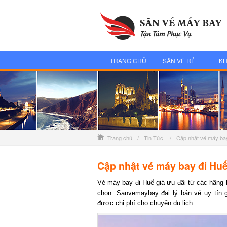
TRANG CHỦ
SĂN VÉ RẺ
KH
Trang chủ
/
Tin Tức
/
Cập nhật vé máy bay
Cập nhật vé máy bay đi Huế 
Vé máy bay đi Huế giá ưu đãi từ các hãng h
chọn. Sanvemaybay đại lý bán vé uy tín g
được chi phí cho chuyến du lịch.