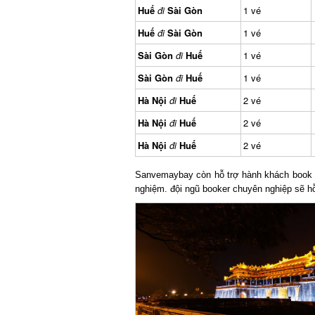
Huế
đi
Sài Gòn
1 vé
Huế
đi
Sài Gòn
1 vé
Sài Gòn
đi
Huế
1 vé
Sài Gòn
đi
Huế
1 vé
Hà Nội
đi
Huế
2 vé
Hà Nội
đi
Huế
2 vé
Hà Nội
đi
Huế
2 vé
Sanvemaybay còn hỗ trợ hành khách book đ
nghiệm. đội ngũ booker chuyên nghiệp sẽ hỗ 