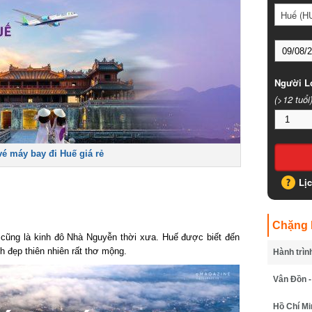
Huế (HUI
Người Lớ
(>12 tuổi)
é máy bay đi Huế giá rẻ
Lịc
Chặng B
ũng là kinh đô Nhà Nguyễn thời xưa. Huế được biết đến
 đẹp thiên nhiên rất thơ mộng.
Hành trình
Vân Đồn - 
Hồ Chí Minh