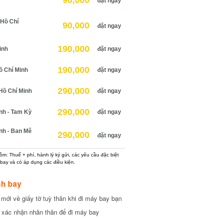
90,000
đặt ngay
Hồ Chí
90,000
đặt ngay
190,000
nh
đặt ngay
190,000
 Chí Minh
đặt ngay
290,000
ồ Chí Minh
đặt ngay
290,000
h - Tam Kỳ
đặt ngay
h - Ban Mê
290,000
đặt ngay
: Thuế + phí, hành lý ký gửi, các yêu cầu đặc biệt
ay và có áp dụng các điều kiện.
h bay
ới về giấy tờ tuỳ thân khi đi máy bay bạn
xác nhận nhân thân để đi máy bay