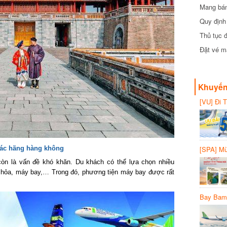
Mang bánh 
đồng
Quy định 
Thủ tục đ
Đặt vé máy
Khuyến 
[VU] Đi T
giảm 50% 
các hãng hàng không
[SPA] Mừn
20%
òn là vấn đề khó khăn. Du khách có thể lựa chọn nhiều
hỏa, máy bay,… Trong đó, phương tiện máy bay được rất
Bay Bambo