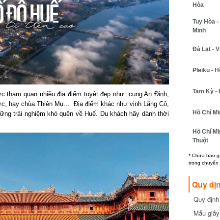
Hòa
Tuy Hòa - 
Minh
Đà Lạt - Vi
Pleiku - Hồ
Tam Kỳ - H
 tham quan nhiều địa điểm tuyệt đẹp như: cung An Định,
ức, hay chùa Thiên Mụ… Địa điểm khác như vịnh Lăng Cô,
Hồ Chí Min
g trải nghiệm khó quên về Huế. Du khách hãy dành thời
Hồ Chí Min
Thuột
* Chưa bao gồm
trong chuyến b
Quy dịn
Quy định m
cần biết
Mẫu giấy 