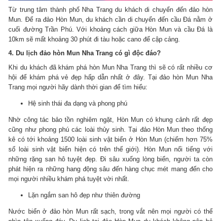
Từ trung tâm thành phố Nha Trang du khách di chuyển đến đảo hòn
Mun. Để ra đảo Hòn Mun, du khách cần di chuyển đến cầu Đá nằm ở
cuối đường Trần Phú. Với khoảng cách giữa Hòn Mun và cầu Đá là
10km sẽ mất khoảng 30 phút đi tàu hoặc cano để cập cảng.
4. Du lịch đảo hòn Mun Nha Trang có gì độc đáo?
Khi du khách đã khám phá hòn Mun Nha Trang thì sẽ có rất nhiều cơ
hội để khám phá vẻ đẹp hấp dẫn nhất ở đây. Tại đảo hòn Mun Nha
Trang mọi người hãy dành thời gian để tìm hiểu:
Hệ sinh thái đa dạng và phong phú
Nhờ công tác bảo tồn nghiêm ngặt, Hòn Mun có khung cảnh rất đẹp
cũng như phong phú các loài thủy sinh. Tại đảo Hòn Mun theo thống
kê có tới khoảng 1500 loài sinh vật biển ở Hòn Mun (chiếm hơn 75%
số loài sinh vật biển hiện có trên thế giới). Hòn Mun nổi tiếng với
những rặng san hô tuyệt đẹp. Đi sâu xuống lòng biển, người ta còn
phát hiện ra những hang động sâu đến hàng chục mét mang đến cho
mọi người nhiều khám phá tuyệt vời nhất.
Lặn ngắm san hô đẹp như thiên đường
Nước biển ở đảo hòn Mun rất sạch, trong vắt nên mọi người có thể