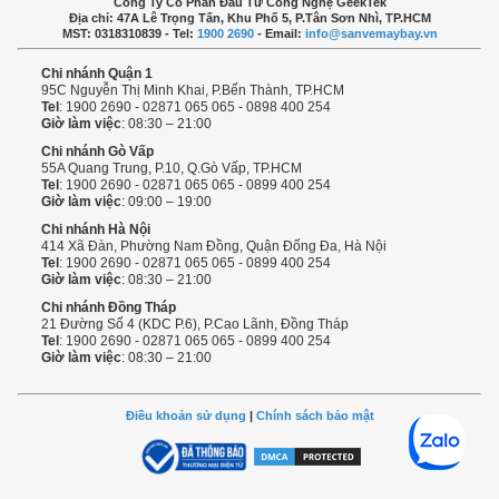
Công Ty Cổ Phần Đầu Tư Công Nghệ GeekTek
Địa chỉ: 47A Lê Trọng Tấn, Khu Phố 5, P.Tân Sơn Nhì, TP.HCM
MST: 0318310839 - Tel:
1900 2690
- Email:
info@sanvemaybay.vn
Chi nhánh Quận 1
95C Nguyễn Thị Minh Khai, P.Bến Thành, TP.HCM
Tel
: 1900 2690 - 02871 065 065 - 0898 400 254
Giờ làm việc
: 08:30 – 21:00
Chi nhánh Gò Vấp
55A Quang Trung, P.10, Q.Gò Vấp, TP.HCM
Tel
: 1900 2690 - 02871 065 065 - 0899 400 254
Giờ làm việc
: 09:00 – 19:00
Chi nhánh Hà Nội
414 Xã Đàn, Phường Nam Đồng, Quận Đống Đa, Hà Nội
Tel
: 1900 2690 - 02871 065 065 - 0899 400 254
Giờ làm việc
: 08:30 – 21:00
Chi nhánh Đồng Tháp
21 Đường Số 4 (KDC P.6), P.Cao Lãnh, Đồng Tháp
Tel
: 1900 2690 - 02871 065 065 - 0899 400 254
Giờ làm việc
: 08:30 – 21:00
Điều khoản sử dụng
|
Chính sách bảo mật