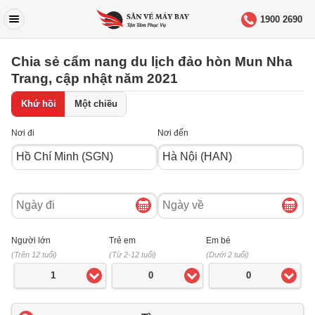
1900 2690
Chia sẻ cẩm nang du lịch đảo hòn Mun Nha
Trang, cập nhật năm 2021
Khứ hồi
Một chiều
Nơi đi
Nơi đến
Ngày
Ngày
đi
về
Người lớn
Trẻ em
Em bé
(Trên 12 tuổi)
(Từ 2-12 tuổi)
(Dưới 2 tuổi)
1
0
0