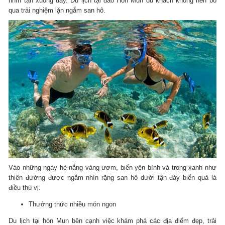
nhìn tận xuống đáy. Du lịch tại đảo Hòn Mun du khách không nên bỏ
qua trải nghiệm lặn ngắm san hô.
Vào những ngày hè nắng vàng ươm, biển yên bình và trong xanh như
thiên đường được ngắm nhìn rặng san hô dưới tận đáy biển quả là
điều thú vị.
Thưởng thức nhiều món ngon
Du lịch tại hòn Mun bên cạnh việc khám phá các địa điểm đẹp, trải