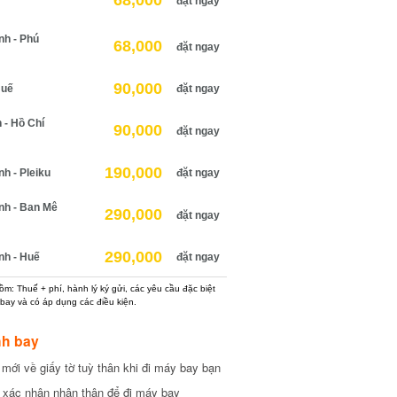
68,000
đặt ngay
h - Phú
68,000
đặt ngay
90,000
uế
đặt ngay
 Hồ Chí
90,000
đặt ngay
190,000
 - Pleiku
đặt ngay
h - Ban Mê
290,000
đặt ngay
290,000
h - Huế
đặt ngay
: Thuế + phí, hành lý ký gửi, các yêu cầu đặc biệt
ay và có áp dụng các điều kiện.
h bay
ới về giấy tờ tuỳ thân khi đi máy bay bạn
xác nhận nhân thân để đi máy bay