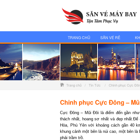
TRANG CHỦ
SĂN VÉ RẺ
KH
Trang chủ
/
Tin Tức
/
Chinh phục Cực Đôn
Chinh phục Cực Đông – Mũi 
Cực Đông – Mũi Đôi là điểm đến gần như c
thách nhất, hoang sơ nhất và đẹp nhất.Để đ
Hòa, Phú Yên với khoảng cách gần 40 km
khung cảnh một bên là núi cao, một bên là b
phải trầm trồ.