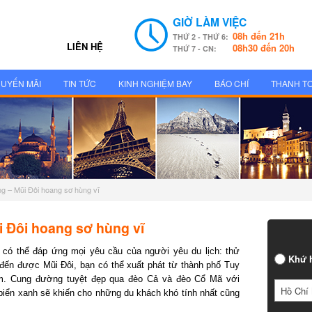
GIỜ LÀM VIỆC
08h đến 21h
THỨ 2 - THỨ 6:
LIÊN HỆ
08h30 đến 20h
THỨ 7 - CN:
UYẾN MÃI
TIN TỨC
KINH NGHIỆM BAY
BÁO CHÍ
THANH T
g – Mũi Đôi hoang sơ hùng vĩ
Đôi hoang sơ hùng vĩ
ó thể đáp ứng mọi yêu cầu của người yêu du lịch: thử
Khứ h
ến được Mũi Đôi, bạn có thể xuất phát từ thành phố Tuy
. Cung đường tuyệt đẹp qua đèo Cả và đèo Cổ Mã với
Hồ Chí 
iển xanh sẽ khiến cho những du khách khó tính nhất cũng