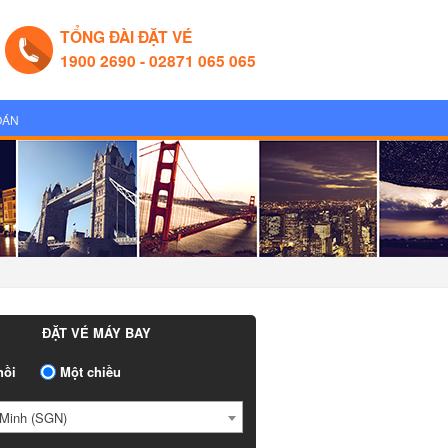
TỔNG ĐÀI ĐẶT VÉ
1900 2690 - 02871 065 065
OÁN
ĐẶT VÉ MÁY BAY
ồi
Một chiều
Minh (SGN)