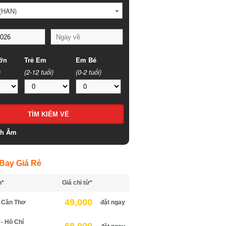
HAN)
n
Trẻ Em
Em Bé
(2-12 tuổi)
(0-2 tuổi)
h Âm
ay Giá Rẻ
*
Giá chỉ từ*
49,000
Cần Thơ
đặt ngay
 Hồ Chí