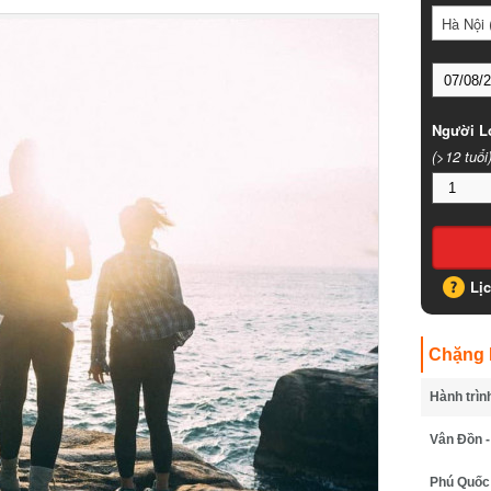
Hà Nội (
Người Lớ
(>12 tuổi)
Lịc
Chặng B
Hành trình
Vân Đồn - 
Phú Quốc -