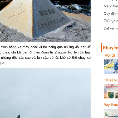
Mang bánh 
đồng
Quy định 
Thủ tục đ
Đặt vé máy
Khuyến 
trình bằng xe máy hoặc đi bộ băng qua những đồi cát để
thấy, chỉ khi bạn đi theo đoàn từ 2 người trở lên thì hãy
[VU] Đi T
hững dốc cát cao và lún sâu sẽ rất khó có thể chạy xe
giảm 50% 
ua.
[SPA] Mừn
20%
Bay Bambo