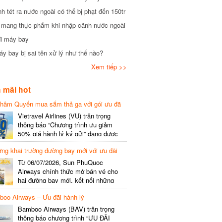
tét ra nước ngoài có thể bị phạt đến 150tr
mang thực phẩm khi nhập cảnh nước ngoài
i máy bay
 bay bị sai tên xử lý như thế nào?
Xem tiếp >>
mãi hot
hâm Quyến mua sắm thả ga với gói ưu đã
phí gói cước
Vietravel Airlines (VU) trân trọng
thông báo “Chương trình ưu giảm
50% giá hành lý ký gửi” đang được
triển khai cho đường bay quốc tế mới
g khai trường đường bay mới với ưu đãi
kết nối từ TP. Hồ Chí Minh
(SGN) đi Thâm Quyến – Trung Quốc
Từ 06/07/2026, Sun PhuQuoc
(SZX), chi tiết như sau: LỊCH BAY
Airways chính thức mở bán vé cho
CHI TIẾT Đường bay SHCB Giờ khởi
hai đường bay mới, kết nối những
hành Giờ đến Tần suất…
điểm đến giàu trải nghiệm, giúp hành
o Airways – Ưu đãi hành lý
khách khám phá vẻ đẹp thiên nhiên
và văn hóa của miền Trung Việt Nam.
Bamboo Airways (BAV) trân trọng
Thông tin đường bay mới Đường bay
thông báo chương trình “ƯU ĐÃI