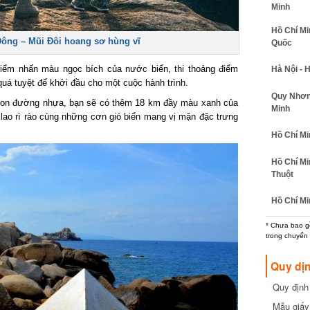
Minh
Hồ Chí Min
ng – Mũi Đôi hoang sơ hùng vĩ
Quốc
ểm nhấn màu ngọc bích của nước biển, thi thoảng điểm
Hà Nội - H
á tuyệt để khởi đầu cho một cuộc hành trình.
Quy Nhơn -
con đường nhựa, bạn sẽ có thêm 18 km đầy màu xanh của
Minh
i lao rì rào cùng những cơn gió biển mang vị mặn đặc trưng
Hồ Chí Minh
Hồ Chí Min
Thuột
Hồ Chí Min
* Chưa bao gồm
trong chuyến b
Quy dịn
Quy định m
cần biết
Mẫu giấy 