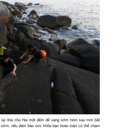
 lại nhà chú Hai một đêm để sáng sớm hôm sau mới bắt
g sớm, nếu đảm bảo sức khỏe bạn hoàn toàn có thể chạm