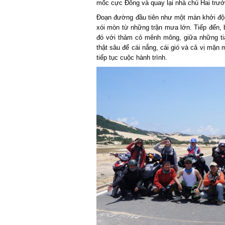
mốc cực Đông và quay lại nhà chú Hai trước
Đoạn đường đầu tiên như một màn khởi động 
xói mòn từ những trận mưa lớn. Tiếp đến, 
đó với thảm cỏ mênh mông, giữa những tia
thật sâu để cái nắng, cái gió và cả vị mặn m
tiếp tục cuộc hành trình.