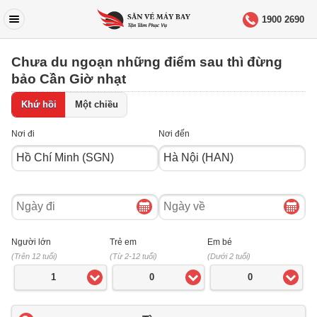
1900 2690
Chưa du ngoạn những điểm sau thì đừng
bảo Cần Giờ nhạt
Khứ hồi
Một chiều
Nơi đi
Nơi đến
Ngày
Ngày
đi
về
Người lớn
Trẻ em
Em bé
(Trên 12 tuổi)
(Từ 2-12 tuổi)
(Dưới 2 tuổi)
1
0
0