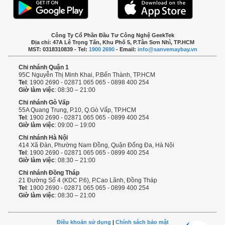
Công Ty Cổ Phần Đầu Tư Công Nghệ GeekTek
Địa chỉ: 47A Lê Trọng Tấn, Khu Phố 5, P.Tân Sơn Nhì, TP.HCM
MST: 0318310839 - Tel:
1900 2690
- Email:
info@sanvemaybay.vn
Chi nhánh Quận 1
95C Nguyễn Thị Minh Khai, P.Bến Thành, TP.HCM
Tel
: 1900 2690 - 02871 065 065 - 0898 400 254
Giờ làm việc
: 08:30 – 21:00
Chi nhánh Gò Vấp
55A Quang Trung, P.10, Q.Gò Vấp, TP.HCM
Tel
: 1900 2690 - 02871 065 065 - 0899 400 254
Giờ làm việc
: 09:00 – 19:00
Chi nhánh Hà Nội
414 Xã Đàn, Phường Nam Đồng, Quận Đống Đa, Hà Nội
Tel
: 1900 2690 - 02871 065 065 - 0899 400 254
Giờ làm việc
: 08:30 – 21:00
Chi nhánh Đồng Tháp
21 Đường Số 4 (KDC P.6), P.Cao Lãnh, Đồng Tháp
Tel
: 1900 2690 - 02871 065 065 - 0899 400 254
Giờ làm việc
: 08:30 – 21:00
Điều khoản sử dụng
|
Chính sách bảo mật