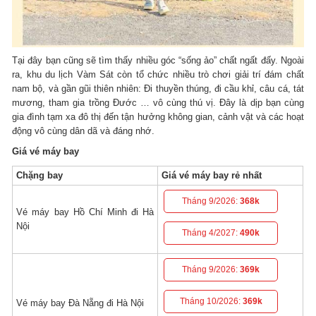
Tại đây bạn cũng sẽ tìm thấy nhiều góc “sống ảo” chất ngất đấy. Ngoài
ra, khu du lịch Vàm Sát còn tổ chức nhiều trò chơi giải trí đám chất
nam bộ, và gần gũi thiên nhiên: Đi thuyền thúng, đi cầu khỉ, câu cá, tát
mương, tham gia trồng Đước … vô cùng thú vị. Đây là dịp bạn cùng
gia đình tạm xa đô thị đến tận hưởng không gian, cảnh vật và các hoạt
động vô cùng dân dã và đáng nhớ.
Giá vé máy bay
Chặng bay
Giá vé máy bay rẻ nhất
Tháng 9/2026:
368k
Vé máy bay Hồ Chí Minh đi Hà
Nội
Tháng 4/2027:
490k
Tháng 9/2026:
369k
Tháng 10/2026:
369k
Vé máy bay Đà Nẵng đi Hà Nội