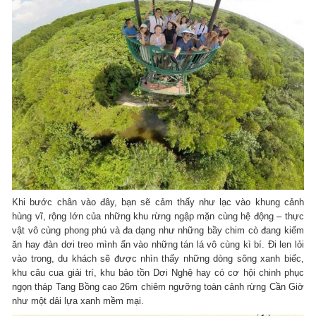
Khi bước chân vào đây, bạn sẽ cảm thấy như lạc vào khung cảnh
hùng vĩ, rộng lớn của những khu rừng ngập mặn cùng hệ động – thực
vật vô cùng phong phú và đa dạng như những bầy chim cò đang kiếm
ăn hay đàn dơi treo mình ẩn vào những tán lá vô cùng kì bí. Đi len lỏi
vào trong, du khách sẽ được nhìn thấy những dòng sông xanh biếc,
khu câu cua giải trí, khu bảo tồn Dơi Nghệ hay có cơ hội chinh phục
ngọn tháp Tang Bồng cao 26m chiêm ngưỡng toàn cảnh rừng Cần Giờ
như một dải lựa xanh mềm mại.