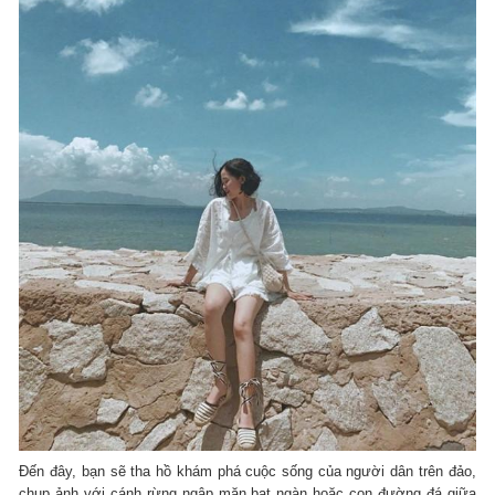
Đến đây, bạn sẽ tha hồ khám phá cuộc sống của người dân trên đảo,
chụp ảnh với cánh rừng ngập mặn bạt ngàn hoặc con đường đá giữa