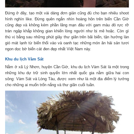
Đứng ở đây, tạo một vài dáng đơn giản cũng đủ cho bạn nhiêu shoot
hình nghìn like. Đừng quên ngắn nhìn hoàng hôn trên biển Cần Giờ
cũng đẹp và không kém phần lãng mạn đâu với gam màu đỏ rực rỡ
tràn ngập khắp không gian khiến lòng người như bị mê hoặc. Còn gì
thú vị bằng sau những phút giây thư giãn trên bãi biển, tận hưởng làn
gió mát lạnh từ biển thổi vào và oanh tạc những món ăn hải sản tươi
ngon dọc bờ biển cát đen đẹp nhất Việt Nam này.
Khu du lịch Vàm Sát
Nằm ở xã Lý Nhơn, huyện Cần Giờ, khu du lịch Vàm Sát là một trong
những khu dự trữ sinh quyển lớn nhất quốc gia nằm giữa hai con
sông: Vàm Sát và Lòng Tàu, được xem như là một địa điểm lý tưởng
cho những ai muốn trốn nắng và thư giãn cuối tuần.