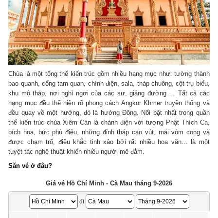
Chùa là một tổng thể kiến trúc gồm nhiều hạng mục như: tường thành
bao quanh, cổng tam quan, chính điện, sala, tháp chuông, cột trụ biểu,
khu mộ tháp, nơi nghỉ ngơi của các sư, giảng đường … Tất cả các
hạng mục đều thể hiện rõ phong cách Angkor Khmer truyền thống và
đều quay về một hướng, đó là hướng Đông. Nổi bật nhất trong quần
thể kiến trúc chùa Xiêm Cán là chánh điện với tượng Phật Thích Ca,
bích họa, bức phù điêu, những đỉnh tháp cao vút, mái vòm cong và
được chạm trổ, điêu khắc tinh xảo bởi rất nhiều hoa văn… là một
tuyệt tác nghệ thuật khiến nhiều người mê đắm.
Săn vé ở đâu?
Giá vé Hồ Chí Minh - Cà Mau tháng 9-2026
đi