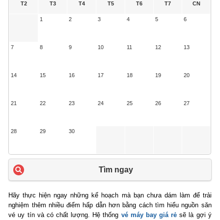
T2
T3
T4
T5
T6
T7
CN
1
2
3
4
5
6
7
8
9
10
11
12
13
14
15
16
17
18
19
20
21
22
23
24
25
26
27
28
29
30
Tìm ngay
Hãy thực hiện ngay những kế hoạch mà bạn chưa dám làm để trải
nghiệm thêm nhiều điểm hấp dẫn hơn bằng cách tìm hiểu nguồn săn
vé uy tín và có chất lượng. Hệ thống
vé máy bay giá rẻ
sẽ là gợi ý