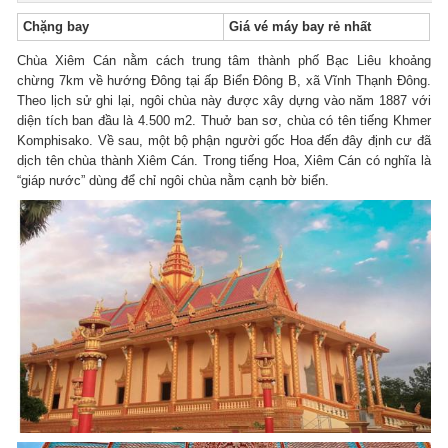
Chặng bay
Giá vé máy bay rẻ nhất
Chùa Xiêm Cán nằm cách trung tâm thành phố Bạc Liêu khoảng
chừng 7km về hướng Đông tại ấp Biển Đông B, xã Vĩnh Thạnh Đông.
Theo lịch sử ghi lại, ngôi chùa này được xây dựng vào năm 1887 với
diện tích ban đầu là 4.500 m2. Thuở ban sơ, chùa có tên tiếng Khmer
Komphisako. Về sau, một bộ phận người gốc Hoa đến đây định cư đã
dịch tên chùa thành Xiêm Cán. Trong tiếng Hoa, Xiêm Cán có nghĩa là
“giáp nước” dùng để chỉ ngôi chùa nằm cạnh bờ biển.