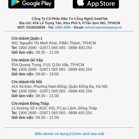
Công Ty Cổ Phần Đầu Tư Công Nghệ GeekTek
Địa chỉ: 47A Lê Trọng Tấn, Khu Phố 5, P.Tân Sơn Nhì, TP.HCM
MST: 0318310839 - Tel:
1900 2690
- Email:
info@sanvemaybay.vn
Chi nhánh Quận 1
95C Nguyễn Thị Minh Khai, P.Bến Thành, TP.HCM
Tel
: 1900 2690 - 02871 065 065 - 0898 400 254
Giờ làm việc
: 08:30 – 21:00
Chi nhánh Gò Vấp
55A Quang Trung, P.10, Q.Gò Vấp, TP.HCM
Tel
: 1900 2690 - 02871 065 065 - 0899 400 254
Giờ làm việc
: 09:00 – 19:00
Chi nhánh Hà Nội
414 Xã Đàn, Phường Nam Đồng, Quận Đống Đa, Hà Nội
Tel
: 1900 2690 - 02871 065 065 - 0899 400 254
Giờ làm việc
: 08:30 – 21:00
Chi nhánh Đồng Tháp
21 Đường Số 4 (KDC P.6), P.Cao Lãnh, Đồng Tháp
Tel
: 1900 2690 - 02871 065 065 - 0899 400 254
Giờ làm việc
: 08:30 – 21:00
Điều khoản sử dụng
|
Chính sách bảo mật