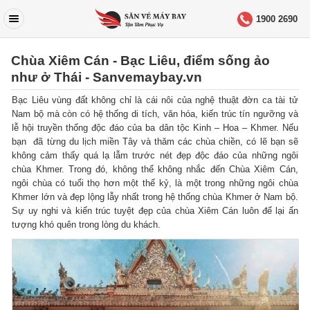
1900 2690
Chùa Xiêm Cán - Bạc Liêu, điểm sống ảo
như ở Thái - Sanvemaybay.vn
Bạc Liêu vùng đất không chỉ là cái nôi của nghệ thuật đờn ca tài tử
Nam bộ mà còn có hệ thống di tích, văn hóa, kiến trúc tín ngưỡng và
lễ hội truyền thống độc đáo của ba dân tộc Kinh – Hoa – Khmer. Nếu
bạn đã từng du lịch miền Tây và thăm các chùa chiền, có lẽ bạn sẽ
không cảm thấy quá lạ lẫm trước nét đẹp độc đáo của những ngôi
chùa Khmer. Trong đó, không thể không nhắc đến Chùa Xiêm Cán,
ngôi chùa có tuổi thọ hơn một thế kỷ, là một trong những ngôi chùa
Khmer lớn và đẹp lộng lẫy nhất trong hệ thống chùa Khmer ở Nam bộ.
Sự uy nghi và kiến trúc tuyệt đẹp của chùa Xiêm Cán luôn để lại ấn
tượng khó quên trong lòng du khách.