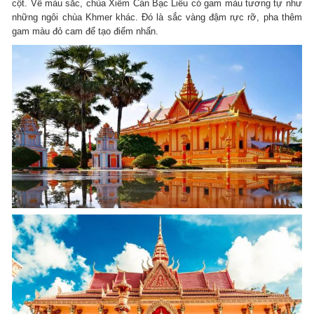
cột. Về màu sắc, chùa Xiêm Cán Bạc Liêu có gam màu tương tự như
những ngôi chùa Khmer khác. Đó là sắc vàng đậm rực rỡ, pha thêm
gam màu đỏ cam để tạo điểm nhấn.