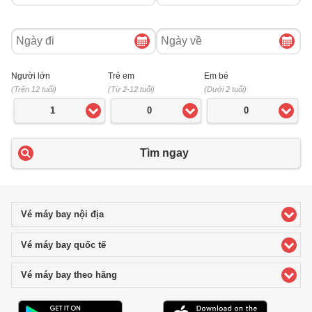
Ngày
Ngày
đi
về
Người lớn
Trẻ em
Em bé
(Trên 12 tuổi)
(Từ 2-12 tuổi)
(Dưới 2 tuổi)
1
0
0
Tìm ngay
Vé máy bay nội địa
click to expand contents
Vé máy bay quốc tế
click to expand contents
Vé máy bay theo hãng
click to expand contents