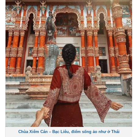
Chùa Xiêm Cán – Bạc Liêu, điểm sống ảo như ở Thái