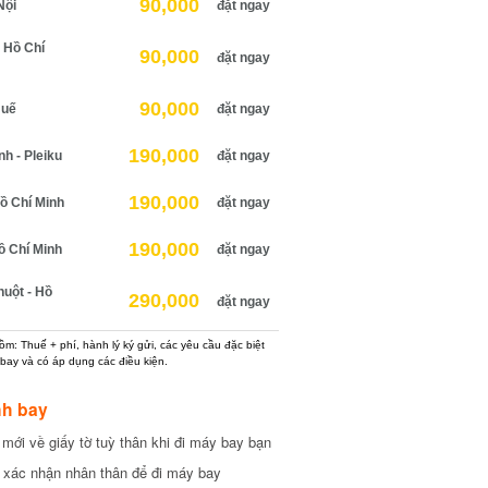
90,000
ội
đặt ngay
Hồ Chí
90,000
đặt ngay
90,000
uế
đặt ngay
190,000
 - Pleiku
đặt ngay
190,000
 Chí Minh
đặt ngay
190,000
 Chí Minh
đặt ngay
ột - Hồ
290,000
đặt ngay
: Thuế + phí, hành lý ký gửi, các yêu cầu đặc biệt
ay và có áp dụng các điều kiện.
h bay
ới về giấy tờ tuỳ thân khi đi máy bay bạn
xác nhận nhân thân để đi máy bay