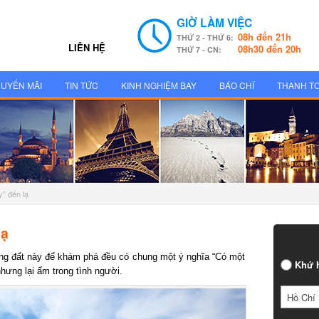
GIỜ LÀM VIỆC
08h đến 21h
THỨ 2 - THỨ 6:
LIÊN HỆ
08h30 đến 20h
THỨ 7 - CN:
UYẾN MÃI
TIN TỨC
KINH NGHIỆM BAY
BÁO CHÍ
THANH T
” đến lạ
ạ
g đất này để khám phá đều có chung một ý nghĩa “Có một
Khứ h
ưng lại ấm trong tình người.
Hồ Chí 