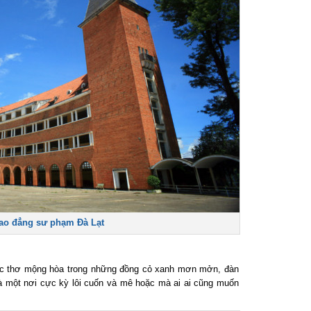
o đẳng sư phạm Đà Lạt
ớc thơ mộng hòa trong những đồng cỏ xanh mơn mởn, đàn
 một nơi cực kỳ lôi cuốn và mê hoặc mà ai ai cũng muốn