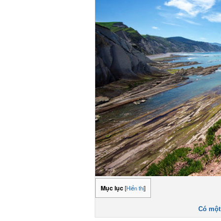
Mục lục
[
Hiển thị
]
Có một V