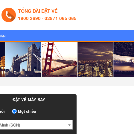
TỔNG ĐÀI ĐẶT VÉ
1900 2690 - 02871 065 065
OÁN
ĐẶT VÉ MÁY BAY
ồi
Một chiều
Minh (SGN)