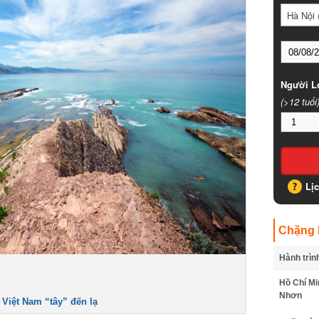
Hà Nội (
Người Lớ
(>12 tuổi)
Lịc
Chặng B
Hành trình
Hồ Chí Min
Nhơn
iệt Nam “tây” đến lạ