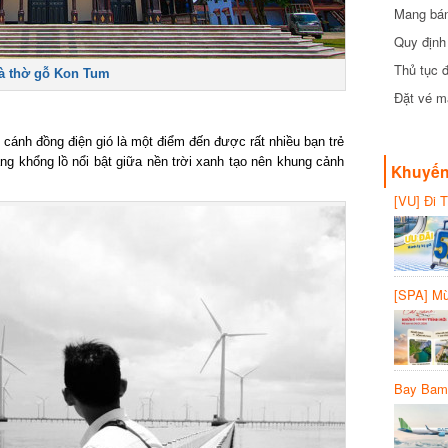
Mang bánh 
đồng
Quy định 
Thủ tục đ
 thờ gỗ Kon Tum
Đặt vé máy
cánh đồng điện gió là một điểm đến được rất nhiều bạn trẻ
ng khổng lồ nổi bật giữa nền trời xanh tạo nên khung cảnh
Khuyến 
[VU] Đi T
giảm 50% 
[SPA] Mừn
20%
Bay Bambo