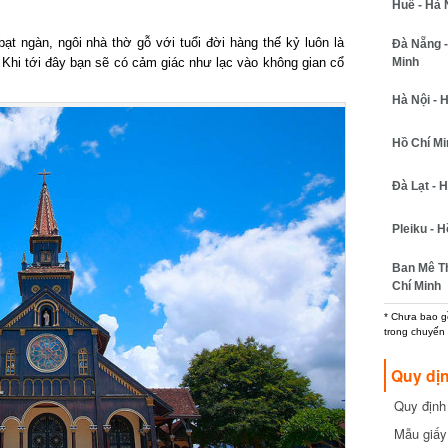
Huế - Hà N
 ngàn, ngôi nhà thờ gỗ với tuổi đời hàng thế kỷ luôn là
Đà Nẵng - 
Minh
i tới đây bạn sẽ có cảm giác như lạc vào không gian cổ
Hà Nội - H
Hồ Chí Minh
Đà Lạt - Hồ
Pleiku - Hồ
Ban Mê Thu
Chí Minh
* Chưa bao gồm
trong chuyến b
Quy dịn
Quy định m
cần biết
Mẫu giấy 