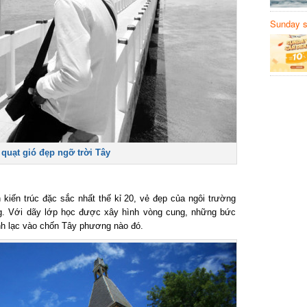
Sunday să
Sanvemay
uạt gió đẹp ngỡ trời Tây
iến trúc đặc sắc nhất thế kỉ 20, vẻ đẹp của ngôi trường
. Với dãy lớp học được xây hình vòng cung, những bức
h lạc vào chốn Tây phương nào đó.