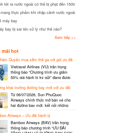
tét ra nước ngoài có thể bị phạt đến 150tr
mang thực phẩm khi nhập cảnh nước ngoài
i máy bay
 bay bị sai tên xử lý như thế nào?
Xem tiếp >>
mãi hot
hâm Quyến mua sắm thả ga với gói ưu đã
phí gói cước
Vietravel Airlines (VU) trân trọng
thông báo “Chương trình ưu giảm
50% giá hành lý ký gửi” đang được
triển khai cho đường bay quốc tế mới
g khai trường đường bay mới với ưu đãi
kết nối từ TP. Hồ Chí Minh
(SGN) đi Thâm Quyến – Trung Quốc
Từ 06/07/2026, Sun PhuQuoc
(SZX), chi tiết như sau: LỊCH BAY
Airways chính thức mở bán vé cho
CHI TIẾT Đường bay SHCB Giờ khởi
hai đường bay mới, kết nối những
hành Giờ đến Tần suất…
điểm đến giàu trải nghiệm, giúp hành
o Airways – Ưu đãi hành lý
khách khám phá vẻ đẹp thiên nhiên
và văn hóa của miền Trung Việt Nam.
Bamboo Airways (BAV) trân trọng
Thông tin đường bay mới Đường bay
thông báo chương trình “ƯU ĐÃI
SHCB Giờ bay Tần suất Thời gian