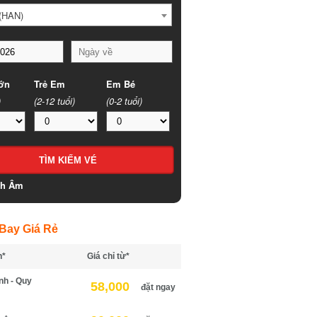
HAN)
n
Trẻ Em
Em Bé
(2-12 tuổi)
(0-2 tuổi)
h Âm
ay Giá Rẻ
*
Giá chỉ từ*
h - Quy
58,000
đặt ngay