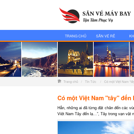
TRANG CHỦ
SĂN VÉ RẺ
KH
Trang chủ
/
Tin Tức
/
Có một Việt Nam “tây
Có một Việt Nam "tây" đến l
Hẳn, những ai đã từng đặt chân đến các vùn
Việt Nam Tây đến lạ…”, Tây trong vạn vật nh