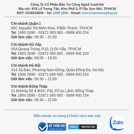
Công Ty Cổ Phần Đầu Tư Công Nghệ GeekTek
Địa chỉ: 47A Lê Trọng Tấn, Khu Phố 5, P.Tân Sơn Nhì, TP.HCM
MST: 0318310839 - Tel:
1900 2690
- Email:
info@sanvemaybay.vn
Chi nhánh Quận 1
95C Nguyễn Thị Minh Khai, P.Bến Thành, TP.HCM
Tel
: 1900 2690 - 02871 065 065 - 0898 400 254
Giờ làm việc
: 08:30 – 21:00
Chi nhánh Gò Vấp
55A Quang Trung, P.10, Q.Gò Vấp, TP.HCM
Tel
: 1900 2690 - 02871 065 065 - 0899 400 254
Giờ làm việc
: 09:00 – 19:00
Chi nhánh Hà Nội
414 Xã Đàn, Phường Nam Đồng, Quận Đống Đa, Hà Nội
Tel
: 1900 2690 - 02871 065 065 - 0899 400 254
Giờ làm việc
: 08:30 – 21:00
Chi nhánh Đồng Tháp
21 Đường Số 4 (KDC P.6), P.Cao Lãnh, Đồng Tháp
Tel
: 1900 2690 - 02871 065 065 - 0899 400 254
Giờ làm việc
: 08:30 – 21:00
Điều khoản sử dụng
|
Chính sách bảo mật