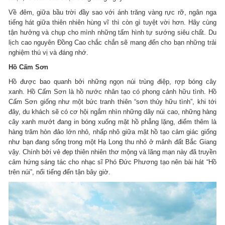
Về đêm, giữa bầu trời đầy sao với ánh trăng vàng rực rỡ, ngân nga
tiếng hát giữa thiên nhiên hùng vĩ thì còn gì tuyệt vời hơn. Hãy cùng
tận hưởng và chụp cho mình những tấm hình tự sướng siêu chất. Du
lịch cao nguyên Đồng Cao chắc chắn sẽ mang đến cho bạn những trải
nghiệm thú vị và đáng nhớ.
Hồ Cấm Sơn
Hồ được bao quanh bởi những ngọn núi trùng điệp, rợp bóng cây
xanh. Hồ Cấm Sơn là hồ nước nhân tạo có phong cảnh hữu tình. Hồ
Cấm Sơn giống như một bức tranh thiên “sơn thủy hữu tình”, khi tới
đây, du khách sẽ có cơ hội ngắm nhìn những dãy núi cao, những hàng
cây xanh mướt đang in bóng xuống mặt hồ phẳng lặng, điểm thêm là
hàng trăm hòn đảo lớn nhỏ, nhấp nhô giữa mặt hồ tạo cảm giác giống
như bạn đang sống trong một Hạ Long thu nhỏ ở mảnh đất Bắc Giang
vậy. Chính bởi vẻ đẹp thiên nhiên thơ mộng và lãng mạn này đã truyền
cảm hứng sáng tác cho nhạc sĩ Phó Đức Phương tạo nên bài hát “Hồ
trên núi”, nổi tiếng đến tận bây giờ.