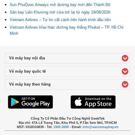
Sun PhuQuoc Airways mở đường bay mới đến Thành Đô
Sân bay Liên Khương mở cửa trở lại từ ngày 19/08/2026
Vietnam Airlines – Tự tin cất cánh trên hành trình đầu tiên
Vietnam Airlines khai thác đường bay thẳng Phuket – TP. Hồ Chí
Minh
Vé máy bay nội địa
click to expand contents
Vé máy bay quốc tế
click to expand contents
Vé máy bay theo hãng
click to expand contents
Công Ty Cổ Phần Đầu Tư Công Nghệ GeekTek
Địa chỉ: 47A Lê Trọng Tấn, Khu Phố 5, P.Tân Sơn Nhì, TP.HCM
MST: 0318310839 - Tel:
1900 2690
- Email:
info@sanvemaybay.vn