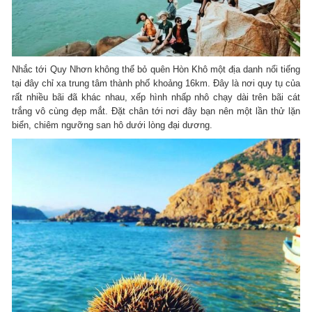
Nhắc tới Quy Nhơn không thể bỏ quên Hòn Khô một địa danh nổi tiếng
tại đây chỉ xa trung tâm thành phố khoảng 16km. Đây là nơi quy tụ của
rất nhiều bãi đã khác nhau, xếp hình nhấp nhô chạy dài trên bãi cát
trắng vô cùng đẹp mắt. Đặt chân tới nơi đây bạn nên một lần thử lặn
biển, chiêm ngưỡng san hô dưới lòng đại dương.