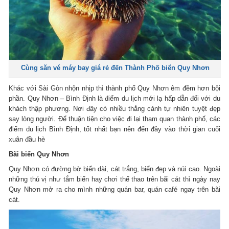
Cùng săn vé máy bay giá rẻ đến Thành Phố biển Quy Nhơn
Khác với Sài Gòn nhộn nhịp thì thành phố Quy Nhơn êm đềm hơn bội
phần. Quy Nhơn – Bình Định là điểm du lịch mới lạ hấp dẫn đối với du
khách thập phương. Nơi đây có nhiều thắng cảnh tự nhiên tuyệt đẹp
say lòng người. Để thuận tiện cho việc đi lại tham quan thành phố, các
điểm du lịch Bình Định, tốt nhất bạn nên đến đây vào thời gian cuối
xuân đầu hè
Bãi biển Quy Nhơn
Quy Nhơn có đường bờ biển dài, cát trắng, biển đẹp và núi cao. Ngoài
những thú vị như tắm biển hay chơi thể thao trên bãi cát thì ngày nay
Quy Nhơn mở ra cho mình những quán bar, quán café ngay trên bãi
cát.