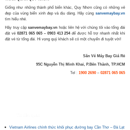
Giống như những thành phố biển khác, Quy Nhơn cũng có những vẻ
đẹp của vùng biển xinh đẹp và dịu dàng. Hãy cùng
sanvemaybay.vn
tìm hiểu nhé.
Hãy truy cập
sanvemaybay.vn
hoặc liên hệ với chúng tôi vào tổng đài
đặt vé
02871 065 065 – 0903 413 254
để được hỗ trợ nhanh nhất khi
đặt vé từ tổng đài. Hi vọng quý khách sẽ có một chuyến đi tuyệt vời!
Săn Vé Máy Bay Giá Rẻ
95C Nguyễn Thị Minh Khai, P.Bến Thành, TP.HCM
Tel :
1900 2690
–
02871 065 065
Tin liên quan
Vietnam Airlines chính thức khôi phục đường bay Cần Thơ – Đà Lạt