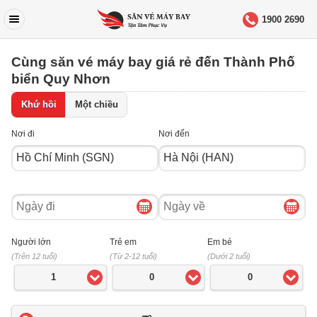
1900 2690
Cùng săn vé máy bay giá rẻ đến Thành Phố
biển Quy Nhơn
Khứ hồi
Một chiều
Nơi đi
Nơi đến
Ngày
Ngày
đi
về
Người lớn
Trẻ em
Em bé
(Trên 12 tuổi)
(Từ 2-12 tuổi)
(Dưới 2 tuổi)
1
0
0