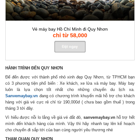
Vé máy bay Hồ Chí Minh đi Quy Nhơn
chỉ từ 58,000
HÀNH TRÌNH ĐẾN QUY NHƠN
Để đến được với thành phố nhỏ xinh đẹp Quy Nhơn, từ TPHCM bạn
có 3 phương tiện phổ biến : Xe khách, xe lửa và máy bay. Máy bay
luôn là lựa chọn tốt nhất cho những chuyến du lịch xa.
Sanvemaybay.vn
đang có chương trình khuyến mãi hỗ trợ cho khách
hàng với giá vé cực rẻ chỉ từ 190,000đ ( chưa bao gồm thuế ) trong
tháng 3 tới đây.
Vì hiểu được nỗi lo lắng về giá vé đắt đỏ,
sanvemaybay.vn
hỗ trợ hết
mình đến khách hàng của mình. Vậy thì hãy nhanh tay lên kế hoạch
cho chuyến đi sắp tới của bạn cùng người yêu thương nhé
THAM QUAN QUY NHƠN