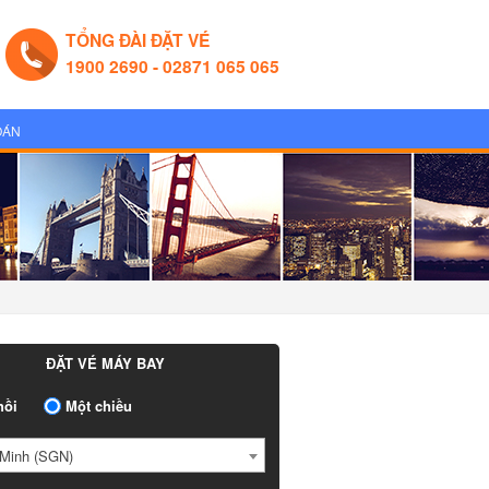
TỔNG ĐÀI ĐẶT VÉ
1900 2690 - 02871 065 065
OÁN
ĐẶT VÉ MÁY BAY
ồi
Một chiều
Minh (SGN)