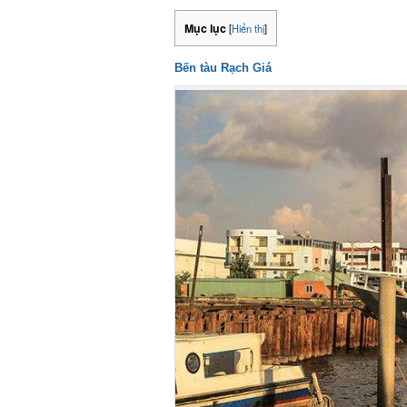
Mục lục
[
Hiển thị
]
Bến tàu Rạch Giá