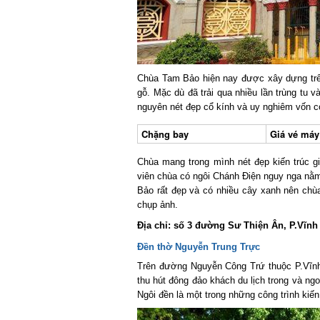
Chùa Tam Bảo hiện nay được xây dựng trê
gỗ. Mặc dù đã trải qua nhiều lần trùng tu v
nguyên nét đẹp cổ kính và uy nghiêm vốn có
Chặng bay
Giá vé máy b
Chùa mang trong mình nét đẹp kiến trúc gi
viên chùa có ngôi Chánh Điện nguy nga nằm 
Bảo rất đẹp và có nhiều cây xanh nên chùa 
chụp ảnh.
Địa chỉ: số 3 đường Sư Thiện Ân, P.Vĩnh L
Đền thờ Nguyễn Trung Trực
Trên đường Nguyễn Công Trứ thuộc P.Vĩnh T
thu hút đông đảo khách du lịch trong và ngo
Ngôi đền là một trong những công trình kiến 