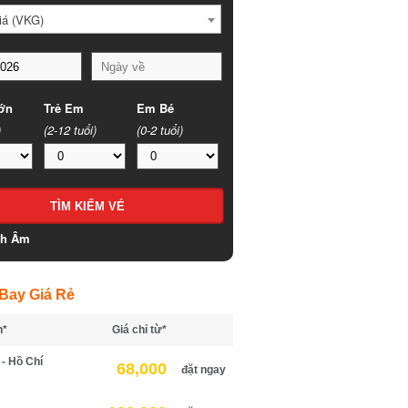
á (VKG)
n
Trẻ Em
Em Bé
(2-12 tuổi)
(0-2 tuổi)
h Âm
ay Giá Rẻ
*
Giá chỉ từ*
 Hồ Chí
68,000
đặt ngay