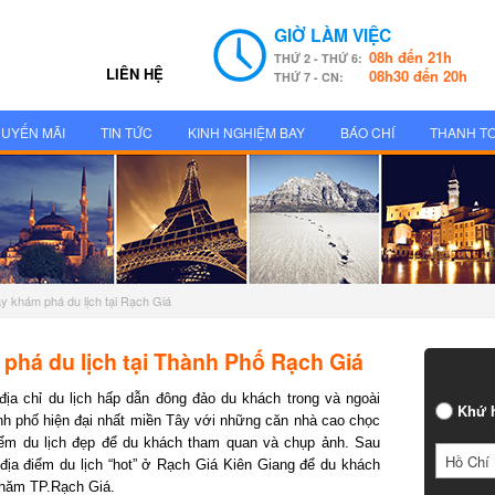
GIỜ LÀM VIỆC
08h đến 21h
THỨ 2 - THỨ 6:
LIÊN HỆ
08h30 đến 20h
THỨ 7 - CN:
UYẾN MÃI
TIN TỨC
KINH NGHIỆM BAY
BÁO CHÍ
THANH T
 khám phá du lịch tại Rạch Giá
há du lịch tại Thành Phố Rạch Giá
ịa chỉ du lịch hấp dẫn đông đảo du khách trong và ngoài
Khứ h
 phố hiện đại nhất miền Tây với những căn nhà cao chọc
ểm du lịch đẹp để du khách tham quan và chụp ảnh. Sau
Hồ Chí 
ịa điểm du lịch “hot” ở Rạch Giá Kiên Giang để du khách
hăm TP.Rạch Giá.