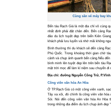
Cùng săn vé máy bay khá
Bến tàu Rạch Giá là một địa chỉ vô cùng q
nhất định phải đặt chân đến. Bến cảng Rạc
đảo du lịch tuyệt đẹp trên biển Kiên Gian
khách phải lưu luyến và nhớ mãi không nguôi
Bình thường thì du khách sẽ đến cảng Rạch
Phú Quốc. Trong khoảng thời gian chờ tàu 
cảnh và chụp ảnh quanh bến cảng.
Nếu đến s
bình minh lên tuyệt đẹp lên trên bến tàu R
mặt trời mọc để làm kỉ niệm sau chuyến đi n
Địa chỉ: đường Nguyễn Công Trứ, P.Vĩnh 
Công viên văn hóa An Hòa
Ở TP.Rạch Giá có một công viên xanh, sạch
Tây xa xôi, đó chính là công viên văn hóa
Sỏi. Nói đến công viên văn hóa An Hòa th
trong những địa điểm du lịch chụp ảnh đẹp “t