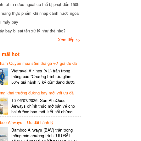
tét ra nước ngoài có thể bị phạt đến 150tr
mang thực phẩm khi nhập cảnh nước ngoài
i máy bay
 bay bị sai tên xử lý như thế nào?
Xem tiếp >>
mãi hot
hâm Quyến mua sắm thả ga với gói ưu đã
phí gói cước
Vietravel Airlines (VU) trân trọng
thông báo “Chương trình ưu giảm
50% giá hành lý ký gửi” đang được
triển khai cho đường bay quốc tế mới
g khai trường đường bay mới với ưu đãi
kết nối từ TP. Hồ Chí Minh
(SGN) đi Thâm Quyến – Trung Quốc
Từ 06/07/2026, Sun PhuQuoc
(SZX), chi tiết như sau: LỊCH BAY
Airways chính thức mở bán vé cho
CHI TIẾT Đường bay SHCB Giờ khởi
hai đường bay mới, kết nối những
hành Giờ đến Tần suất…
điểm đến giàu trải nghiệm, giúp hành
o Airways – Ưu đãi hành lý
khách khám phá vẻ đẹp thiên nhiên
và văn hóa của miền Trung Việt Nam.
Bamboo Airways (BAV) trân trọng
Thông tin đường bay mới Đường bay
thông báo chương trình “ƯU ĐÃI
SHCB Giờ bay Tần suất Thời gian