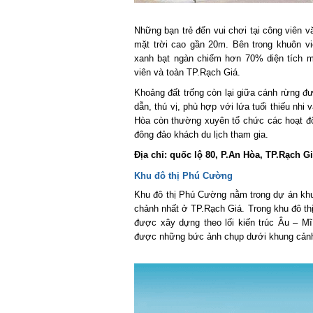
Những bạn trẻ đến vui chơi tại công viên v
mặt trời cao gần 20m. Bên trong khuôn vi
xanh bạt ngàn chiếm hơn 70% diện tích ma
viên và toàn TP.Rạch Giá.
Khoảng đất trống còn lại giữa cánh rừng đượ
dẫn, thú vị, phù hợp với lứa tuổi thiếu nhi v
Hòa còn thường xuyên tổ chức các hoạt độn
đông đảo khách du lịch tham gia.
Địa chỉ: quốc lộ 80, P.An Hòa, TP.Rạch Giá
Khu đô thị Phú Cường
Khu đô thị Phú Cường nằm trong dự án khu đô
chảnh nhất ở TP.Rạch Giá. Trong khu đô thị
được xây dựng theo lối kiến trúc Âu – Mĩ 
được những bức ảnh chụp dưới khung cảnh tr