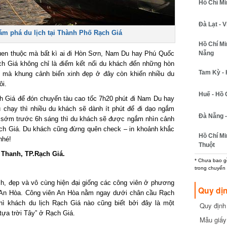
Hồ Chí Minh
Đà Lạt - Vi
m phá du lịch tại Thành Phố Rạch Giá
Hồ Chí Min
uen thuộc mà bất kì ai đi Hòn Sơn, Nam Du hay Phú Quốc
Nẵng
h Giá không chỉ là điểm kết nối du khách đến những hòn
Tam Kỳ - H
g mà khung cảnh biển xinh đẹp ở đây còn khiến nhiều du
.
Huế - Hồ C
 Giá để đón chuyến tàu cao tốc 7h20 phút đi Nam Du hay
chạy thì nhiều du khách sẽ dành ít phút để đi dạo ngắm
Đà Nẵng - 
ớm trước 6h sáng thì du khách sẽ được ngắm nhìn cảnh
ạch Giá. Du khách cũng đừng quên check – in khoảnh khắc
Hồ Chí Min
hé!
Thuột
Thanh, TP.Rạch Giá.
* Chưa bao gồm
trong chuyến b
, đẹp và vô cùng hiện đại giống các công viên ở phương
Quy dịn
 An Hòa. Công viên An Hòa nằm ngay dưới chân cầu Rạch
ì khách du lịch Rạch Giá nào cũng biết bởi đây là một
Quy định m
ựa trời Tây” ở Rạch Giá.
cần biết
Mẫu giấy 