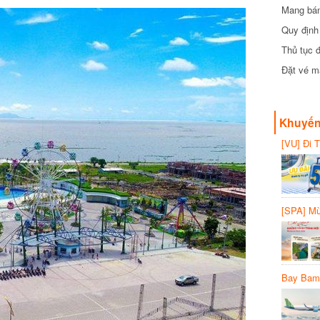
Mang bánh 
đồng
Quy định 
Thủ tục đ
Đặt vé máy
Khuyến 
[VU] Đi T
giảm 50% 
[SPA] Mừn
20%
Bay Bambo