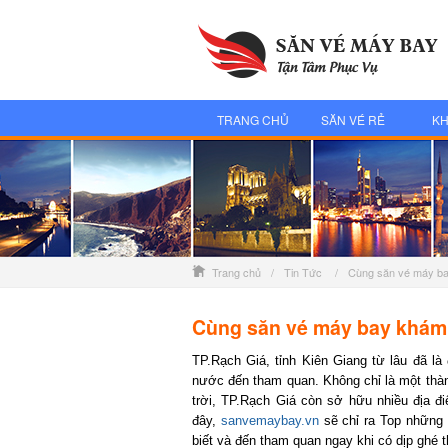
TRANG CHỦ
SĂN VÉ RẺ
KH
Trang chủ
/
Tin Tức
/
Cùng săn vé máy bay
Cùng săn vé máy bay khám p
TP.Rạch Giá, tỉnh Kiên Giang từ lâu đã là đ
nước đến tham quan. Không chỉ là một thành
trời, TP.Rạch Giá còn sở hữu nhiều địa đi
đây,
sanvemaybay.vn
sẽ chỉ ra Top những đ
biết và đến tham quan ngay khi có dịp ghé t