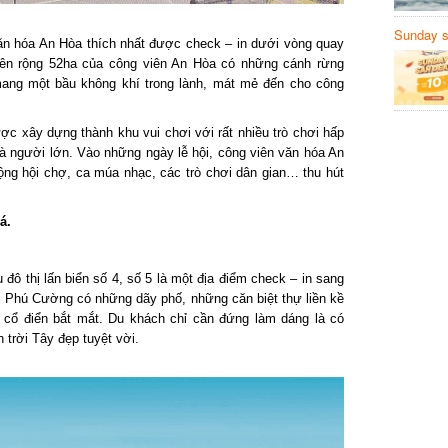
Sunday să
ăn hóa An Hòa thích nhất được check – in dưới vòng quay
Sanvemay
ên rộng 52ha của công viên An Hòa có những cánh rừng
ng một bầu không khí trong lành, mát mẻ đến cho công
c xây dựng thành khu vui chơi với rất nhiều trò chơi hấp
à người lớn.
Vào những ngày lễ hội, công viên văn hóa An
g hội chợ, ca múa nhạc, các trò chơi dân gian… thu hút
.
 thị lấn biển số 4, số 5 là một địa điểm check – in sang
 Phú Cường có những dãy phố, những căn biệt thự liền kề
cổ điển bắt mắt. Du khách chỉ cần đứng làm dáng là có
ời Tây đẹp tuyệt vời.