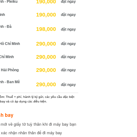
190,000
 - Pleiku
đặt ngay
190,000
nh
đặt ngay
h - Đà
198,000
đặt ngay
290,000
ồ Chí Minh
đặt ngay
290,000
hí Minh
đặt ngay
290,000
Hải Phòng
đặt ngay
h - Ban Mê
290,000
đặt ngay
: Thuế + phí, hành lý ký gửi, các yêu cầu đặc biệt
ay và có áp dụng các điều kiện.
h bay
ới về giấy tờ tuỳ thân khi đi máy bay bạn
xác nhận nhân thân để đi máy bay