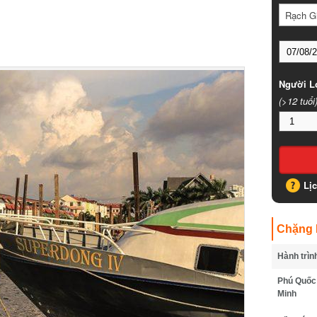
Rạch Gi
Người Lớ
(>12 tuổi)
Lịc
Chặng B
Hành trình
Phú Quốc -
Minh