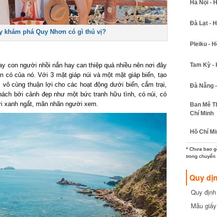
Hà Nội - H
Đà Lạt - Hồ
 khám phá Quy Nhơn có gì thú vị?
Pleiku - Hồ
Tam Kỳ - H
 con người nhồi nắn hay can thiệp quá nhiều nên nơi đây
có của nó. Với 3 mặt giáp núi và một mặt giáp biển, tạo
vô cùng thuận lợi cho các hoạt động dưới biển, cắm trại,
Đà Nẵng - 
ch bởi cảnh đẹp như một bức tranh hữu tình, có núi, có
i xanh ngắt, mãn nhãn người xem.
Ban Mê Thu
Chí Minh
Hồ Chí Min
* Chưa bao gồm
trong chuyến b
Quy dịn
Quy định m
cần biết
Mẫu giấy 