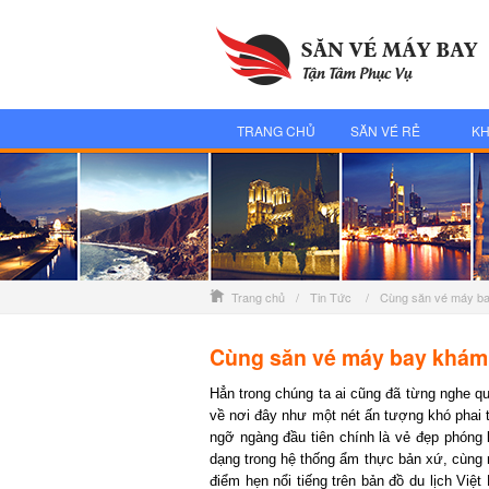
TRANG CHỦ
SĂN VÉ RẺ
KH
Trang chủ
/
Tin Tức
/
Cùng săn vé máy ba
Cùng săn vé máy bay khám p
Hẳn trong chúng ta ai cũng đã từng nghe qu
về nơi đây như một nét ấn tượng khó phai th
ngỡ ngàng đầu tiên chính là vẻ đẹp phóng k
dạng trong hệ thống ẩm thực bản xứ, cùng 
điểm hẹn nổi tiếng trên bản đồ du lịch Việt