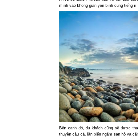
mình vào không gian yên bình cùng tiếng rì 
Bên cạnh đó, du khách cũng sẽ được tham gi
thuyền câu cá, lặn biển ngắm san hô và cắm 