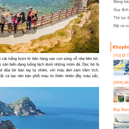
Mang bánh 
đồng
Quy định 
Thủ tục đ
Đặt vé máy
Khuyến 
[VU] Đi T
cát trắng lượn lờ bên hàng vạn con sóng vỗ nhẹ bên bờ,
giảm 50% 
 sản biển đang luồng lách dưới những mỏm đá. Dọc bờ là
t dũa bở bàn tay tự nhiên, với màu đen xám trầm tích,
ất cả tạo nên bản phối màu từ thiên nhiên đầy màu sắc,
[SPA] Mừn
20%
Bay Bambo