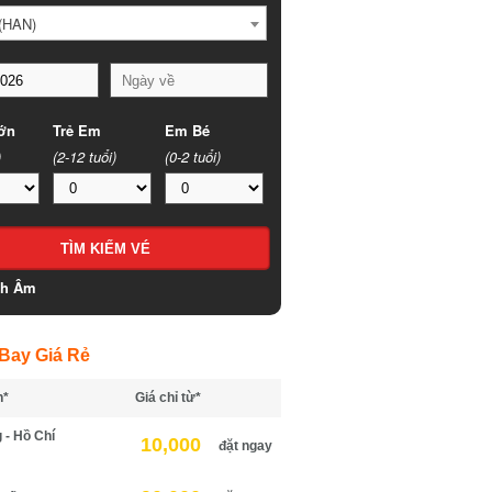
HAN)
n
Trẻ Em
Em Bé
(2-12 tuổi)
(0-2 tuổi)
h Âm
ay Giá Rẻ
*
Giá chỉ từ*
- Hồ Chí
10,000
đặt ngay