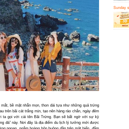
Sunday să
Sanvemay
 mắt, bề mặt nhẵn mọn, thon dài tựa như những quả trứng
 trên bãi cát trắng mịn, tạo nên hàng rào chắn, ngày đêm
a gọi với cái tên Bãi Trứng. Bạn sẽ bất ngờ với sự kỳ
ng đá” này. Nơi đây là địa điểm du lịch lý tưởng mới được
ởng ngoạn, ngắm hoàng hôn buông dần trên mặt biển, đắm