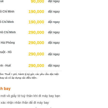
90,000
uế
đặt ngay
190,000
 Chí Minh
đặt ngay
190,000
 Chí Minh
đặt ngay
290,000
ồ Chí Minh
đặt ngay
290,000
Hải Phòng
đặt ngay
ột - Hồ
290,000
đặt ngay
290,000
h - Huế
đặt ngay
: Thuế + phí, hành lý ký gửi, các yêu cầu đặc biệt
ay và có áp dụng các điều kiện.
h bay
ới về giấy tờ tuỳ thân khi đi máy bay bạn
xác nhận nhân thân để đi máy bay