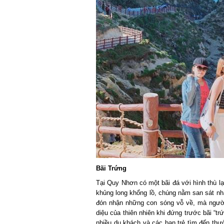
Bãi Trứng
Tại Quy Nhơn có một bãi đá với hình thù lạ
khủng long khổng lồ, chúng nằm san sát nhau
đón nhận những con sóng vỗ về, mà người t
diệu của thiên nhiên khi đứng trước bãi “trứ
nhiều du khách và các bạn trẻ tìm đến thư