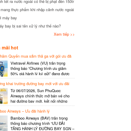
tét ra nước ngoài có thể bị phạt đến 150tr
mang thực phẩm khi nhập cảnh nước ngoài
i máy bay
 bay bị sai tên xử lý như thế nào?
Xem tiếp >>
mãi hot
hâm Quyến mua sắm thả ga với gói ưu đã
phí gói cước
Vietravel Airlines (VU) trân trọng
thông báo “Chương trình ưu giảm
50% giá hành lý ký gửi” đang được
triển khai cho đường bay quốc tế mới
g khai trường đường bay mới với ưu đãi
kết nối từ TP. Hồ Chí Minh
(SGN) đi Thâm Quyến – Trung Quốc
Từ 06/07/2026, Sun PhuQuoc
(SZX), chi tiết như sau: LỊCH BAY
Airways chính thức mở bán vé cho
CHI TIẾT Đường bay SHCB Giờ khởi
hai đường bay mới, kết nối những
hành Giờ đến Tần suất…
điểm đến giàu trải nghiệm, giúp hành
o Airways – Ưu đãi hành lý
khách khám phá vẻ đẹp thiên nhiên
và văn hóa của miền Trung Việt Nam.
Bamboo Airways (BAV) trân trọng
Thông tin đường bay mới Đường bay
thông báo chương trình “ƯU ĐÃI
SHCB Giờ bay Tần suất Thời gian
TẶNG HÀNH LÝ ĐƯỜNG BAY SGN –