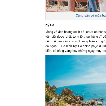
Cùng săn vé máy bay
Kỳ Co
Mang vẻ đẹp hoang sơ ít có, chưa có bàn tay
vẫn giữ được chất tự nhiên, sự hùng vĩ vốn 
nên thế bao vây cho một vùng biển kín gió, 
dã ngoại… Eo biển Kỳ Co chinh phục du khá
biển, có nắng vàng hay những ngày mây trờ