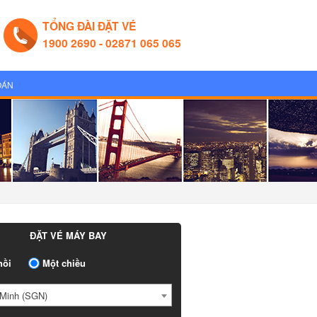
TỔNG ĐÀI ĐẶT VÉ
1900 2690 - 02871 065 065
OÁN
ĐẶT VÉ MÁY BAY
ồi
Một chiều
Minh (SGN)