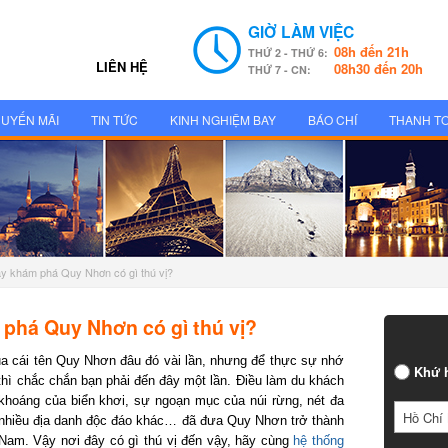
GIỜ LÀM VIỆC
08h đến 21h
THỨ 2 - THỨ 6:
LIÊN HỆ
08h30 đến 20h
THỨ 7 - CN:
UYẾN MÃI
TIN TỨC
KINH NGHIỆM BAY
BÁO CHÍ
THANH T
y khám phá Quy Nhơn có gì thú vị?
há Quy Nhơn có gì thú vị?
a cái tên Quy Nhơn đâu đó vài lần, nhưng để thực sự nhớ
Khứ h
ì chắc chắn bạn phải đến đây một lần. Điều làm du khách
hoáng của biển khơi, sự ngoạn mục của núi rừng, nét đa
Hồ Chí 
nhiều địa danh độc đáo khác… đã đưa Quy Nhơn trở thành
 Nam. Vậy nơi đây có gì thú vị đến vậy, hãy cùng
hệ thống