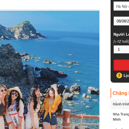
Hà Nội (
Người Lớ
(>12 tuổi)
Lịc
Chặng B
Hành trình
Nha Trang 
Minh